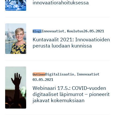
innovaatio­ra­hoi­tuksessa
Innovaatiot
,
Koulutus
26.05.2021
Blogi
Kuntavaalit 2021: Innovaatioiden
perusta luodaan kunnissa
Digitalisaatio
,
Innovaatiot
Uutinen
03.05.2021
Webinaari 17.5.: COVID-vuoden
digitaaliset läpimurrot – pioneerit
jakavat kokemuksiaan