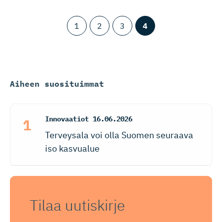
1
2
3
4
Aiheen suosituimmat
Innovaatiot
16.06.2026
Terveysala voi olla Suomen seuraava
iso kasvualue
Tilaa uutiskirje