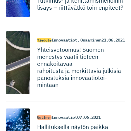
Tutkimus- ja kehittämis­me­noihin
lisäys – riittävätkö toimenpiteet?
Innovaatiot
,
Osaaminen
21.06.2021
Tiedote
Yhteisvetoomus: Suomen
menestys vaatii tieteen
ennakoitavaa
rahoitusta ja merkittäviä julkisia
panostuksia innovaatio­toi­
mintaan
Innovaatiot
07.06.2021
Uutinen
Hallituksella näytön paikka