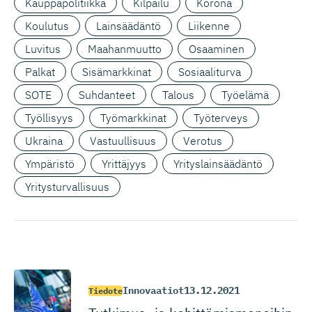
Kauppapolitiikka
Kilpailu
Korona
Koulutus
Lainsäädäntö
Liikenne
Luvitus
Maahanmuutto
Osaaminen
Palkat
Sisämarkkinat
Sosiaaliturva
SOTE
Suhdanteet
Talous
Työelämä
Työllisyys
Työmarkkinat
Työterveys
Ukraina
Vastuullisuus
Verotus
Ympäristö
Yrittäjyys
Yrityslainsäädäntö
Yritysturvallisuus
Innovaatiot
13.12.2021
Tiedote