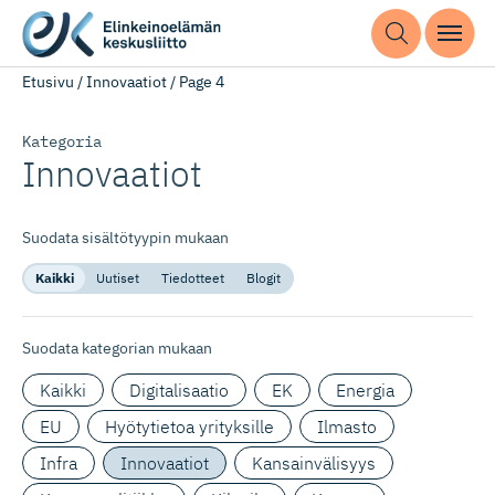
Etusivu
/
Innovaatiot
/
Page 4
Kategoria
Innovaatiot
Suodata sisältötyypin mukaan
Kaikki
Uutiset
Tiedotteet
Blogit
Suodata kategorian mukaan
Kaikki
Digitalisaatio
EK
Energia
EU
Hyötytietoa yrityksille
Ilmasto
Infra
Innovaatiot
Kansainvälisyys