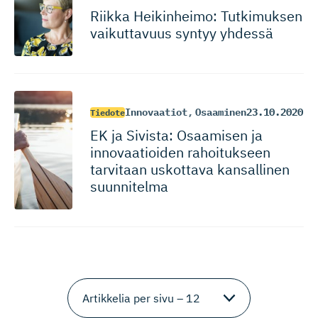
Riikka Heikinheimo: Tutkimuksen
vaikuttavuus syntyy yhdessä
Innovaatiot
,
Osaaminen
23.10.2020
Tiedote
EK ja Sivista: Osaamisen ja
innovaatioiden rahoitukseen
tarvitaan uskottava kansallinen
suunnitelma