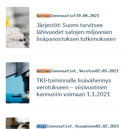
Innovaatiot
19.04.2021
Uutinen
Järjestöt: Suomi tarvitsee
lähivuodet satojen miljoonien
lisäpanos­tuksen tutkimukseen
Innovaatiot
,
Verotus
02.03.2021
Uutinen
TKI-toiminnalle lisävähennys
verotukseen – viisivuotinen
kannustin voimaan 1.1.2021
Innovaatiot
,
Osaaminen
02.02.2021
Blogi