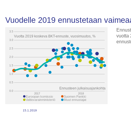
Vuodelle 2019 ennustetaan vaimea
Ennust
3.5
vuotta
Vuotta 2019 koskeva BKT-ennuste, vuosimuutos, %
3.0
ennust
2.5
Uusimp
2.0
1.5
1.0
0.5
Ennusteen julkaisuajankohta
0.0
2017
2018
Euroopan komissio
Suomen Pankki
Valtiovarainministeriö
Muut ennustajat
15.1.2019