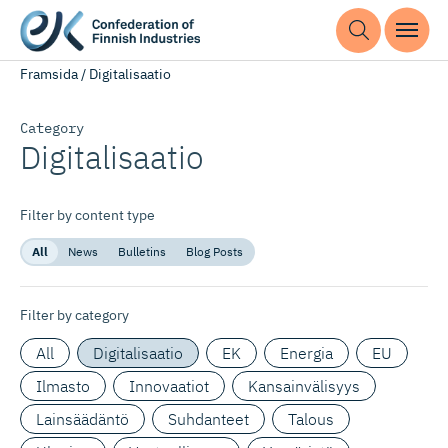
Framsida
/
Digitalisaatio
Category
Digitalisaatio
Filter by content type
All
News
Bulletins
Blog Posts
Filter by category
All
Digitalisaatio
EK
Energia
EU
Ilmasto
Innovaatiot
Kansainvälisyys
Lainsäädäntö
Suhdanteet
Talous