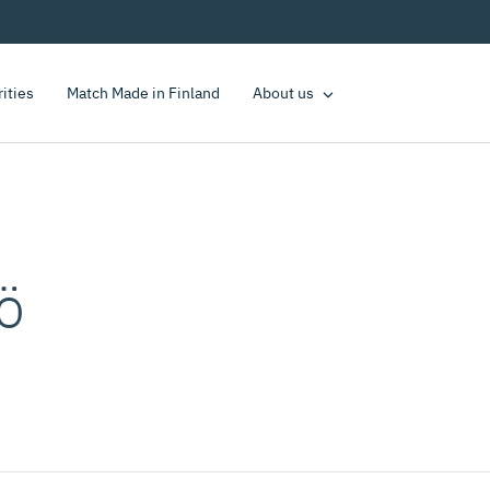
rities
Match Made in Finland
About us
tö