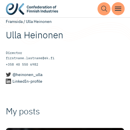
Framsida
/
Ulla Heinonen
Ulla Heinonen
Director
firstname.lastname@ek.fi
+358 40 550 6982
@heinonen_ulla
LinkedIn-profile
My posts