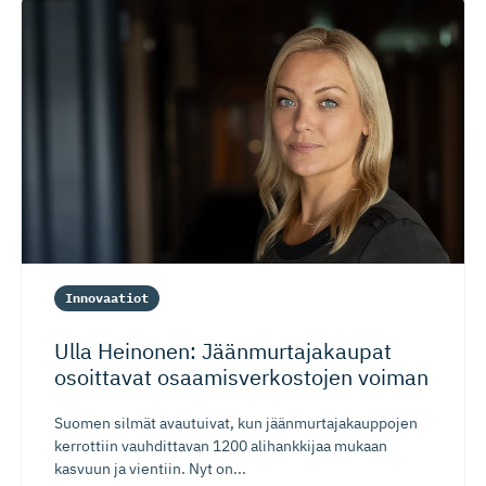
Innovaatiot
Ulla Heinonen: Jäänmurta­ja­kaupat
osoittavat osaamisver­kostojen voiman
Suomen silmät avautuivat, kun jäänmurtajakauppojen
kerrottiin vauhdittavan 1200 alihankkijaa mukaan
kasvuun ja vientiin. Nyt on...