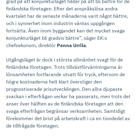
grad på att konjunkturläget håller på att bli bättre för de
finländska företagen. Efter det anspråkslösa andra
kvartalet har de senaste månaderna varit något bättre,
och i synnerhet inom industrin väntas uppgången
fortsätta. Även inom byggandet kan det mycket svaga
konjunkturläget bli gradvis bättre”, säger EK:s
chefsekonom, direktör
Penna Urrila
.
Utgångsläget är dock i största allmänhet svagt för de
finländska företagen. Trots tillväxtförväntningarna är
lönsamheten fortfarande utsatt för tryck, eftersom de
högre kostnaderna helt klart överstiger den
prognostiserade prisutvecklingen. Den allra djupaste
svackan i efterfrågan verkar ha passerats, men trots det
anser över hälften av de finländska företagen att den
svaga efterfrågan begränsar verksamheten. Samtidigt
förekommer det brist på arbetskraft i ca en tiondedel av
de tillfrågade företagen.