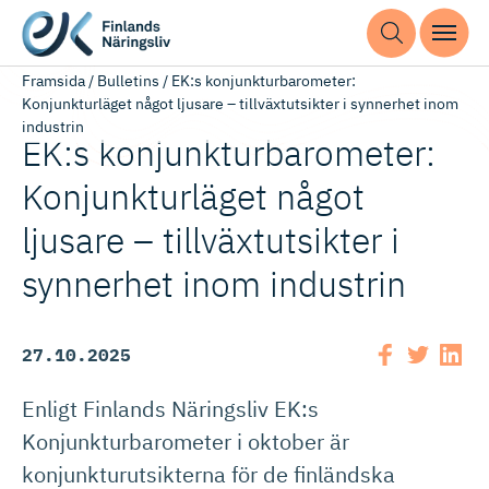
Framsida
/
Bulletins
/
EK:s konjunkturbarometer:
Konjunkturläget något ljusare – tillväxtutsikter i synnerhet inom
industrin
EK:s konjunktur­ba­ro­meter:
Konjunkturläget något
ljusare – tillväxtut­sikter i
synnerhet inom industrin
27.10.2025
Enligt Finlands Näringsliv EK:s
Konjunkturbarometer i oktober är
konjunkturutsikterna för de finländska