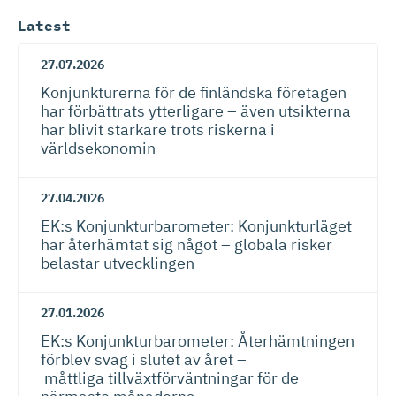
Latest
27.07.2026
Konjunkturerna för de finländska företagen
har förbättrats ytterligare – även utsikterna
har blivit starkare trots riskerna i
världsekonomin
27.04.2026
EK:s Konjunktur­ba­ro­meter: Konjunkturläget
har återhämtat sig något – globala risker
belastar utvecklingen
27.01.2026
​​EK:s Konjunktur­ba­ro­meter: Återhämtningen
förblev svag i slutet av året –
måttliga tillväxtför­vänt­ningar för de