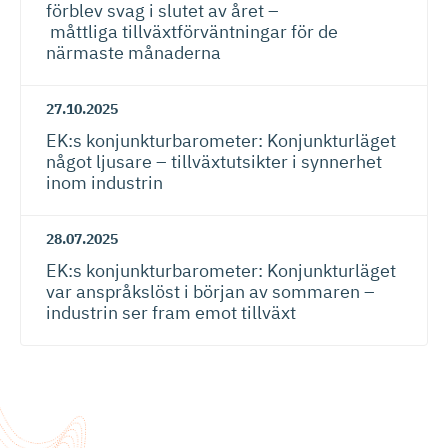
förblev svag i slutet av året –
måttliga tillväxtför­vänt­ningar för de
närmaste månaderna​
27.10.2025
EK:s konjunktur­ba­ro­meter: Konjunkturläget
något ljusare – tillväxtut­sikter i synnerhet
inom industrin
28.07.2025
EK:s konjunktur­ba­ro­meter: Konjunkturläget
var anspråkslöst i början av sommaren –
industrin ser fram emot tillväxt