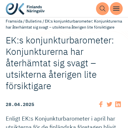
Framsida
/
Bulletins
/
EK:s konjunkturbarometer: Konjunkturerna
har återhämtat sig svagt – utsikterna återigen lite försiktigare
EK:s konjunktur­ba­ro­meter:
Konjunkturerna har
återhämtat sig svagt –
utsikterna återigen lite
försiktigare
28.04.2025
Enligt EK:s Konjunkturbarometer i april har
utsikterna för de finländska företagen blivit