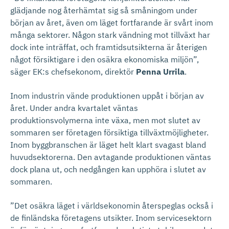
glädjande nog återhämtat sig så småningom under
början av året, även om läget fortfarande är svårt inom
många sektorer. Någon stark vändning mot tillväxt har
dock inte inträffat, och framtidsutsikterna är återigen
något försiktigare i den osäkra ekonomiska miljön”,
säger EK:s chefsekonom, direktör
Penna Urrila
.
Inom industrin vände produktionen uppåt i början av
året. Under andra kvartalet väntas
produktionsvolymerna inte växa, men mot slutet av
sommaren ser företagen försiktiga tillväxtmöjligheter.
Inom byggbranschen är läget helt klart svagast bland
huvudsektorerna. Den avtagande produktionen väntas
dock plana ut, och nedgången kan upphöra i slutet av
sommaren.
”Det osäkra läget i världsekonomin återspeglas också i
de finländska företagens utsikter. Inom servicesektorn