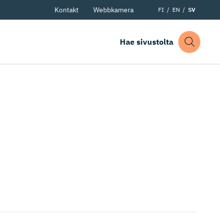
Kontakt
Webbkamera
FI
EN
SV
Hae sivustolta