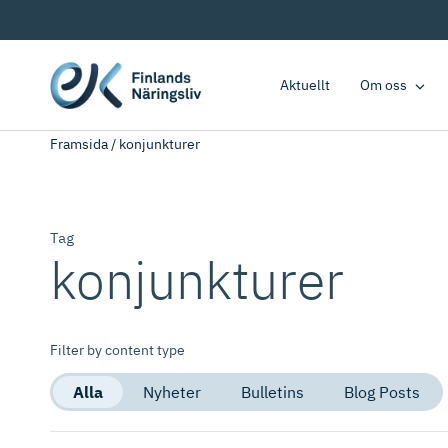
Aktuellt
Om oss
Framsida
/
konjunkturer
Tag
konjunkturer
Filter by content type
Alla
Nyheter
Bulletins
Blog Posts