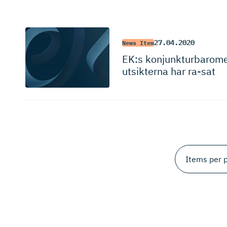
27.04.2020
News Item
EK:s konjunktur­ba­ro­m
utsikterna har ra-sat