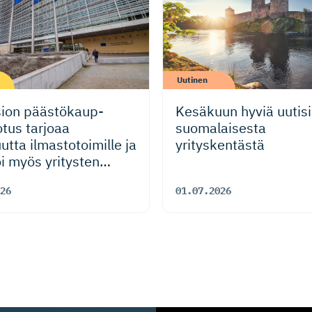
Uutinen
ion päästökaup­
Kesäkuun hyviä uutis
tus tarjoaa
suomalaisesta
utta ilmastotoimille ja
yrityskentästä
i myös yritysten
ukykyä
26
01.07.2026