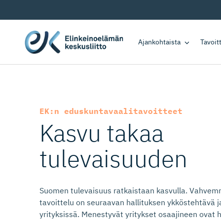
Ajankohtaista
Tavoi
EK:n eduskunta­vaa­li­ta­voitteet
Kasvu takaa
tulevaisuuden
Suomen tulevaisuus ratkaistaan kasvulla. Vahve
tavoittelu on seuraavan hallituksen ykköstehtävä j
yrityksissä. Menestyvät yritykset osaajineen ovat
EK
, Suomen yrittäjät, Keskuskauppakam