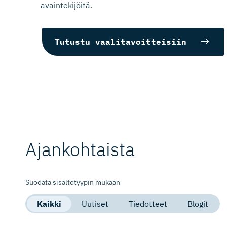
avaintekijöitä.
elinkeinoministeriö
Tutustu vaalitavoitteisiin
Lue lisää
Lue lisää
Ajankohtaista
Suodata sisältötyypin mukaan
Kaikki
Uutiset
Tiedotteet
Blogit