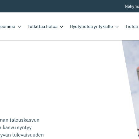
Näkymä
tteemme
Tutkittua tietoa
Hyötytietoa yrityksille
Tietoa
mman talouskasvun
a kasvu syntyy
 hyvän tulevaisuuden
ari, Perheyritysten liitto ja työ- ja