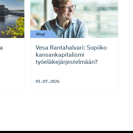
Blogi
ia
Vesa Rantahalvari: Sopiiko
kansankapi­talismi
työeläkejär­jes­telmään?
01.07.2026