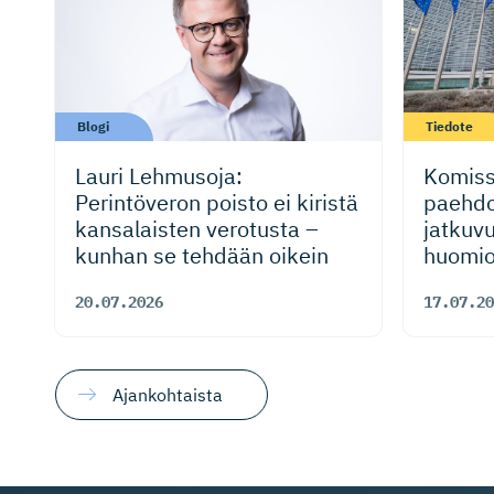
Blogi
Tiedote
Lauri Lehmusoja:
Komiss
Perintöveron poisto ei kiristä
paehdo
kansalaisten verotusta –
jatkuvu
kunhan se tehdään oikein
huomio
kilpail
20.07.2026
17.07.20
Ajankohtaista