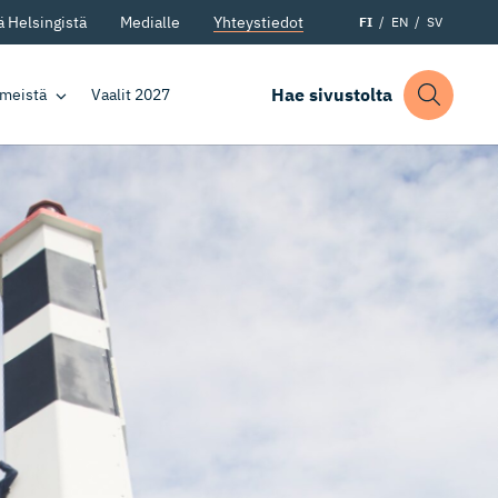
 Helsingistä
Medialle
Yhteystiedot
FI
EN
SV
Hae sivustolta
 meistä
Vaalit 2027