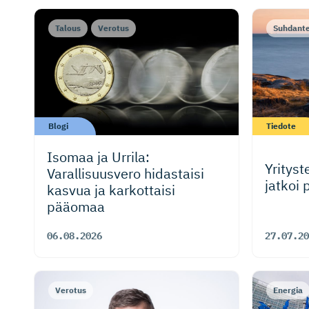
Talous
Verotus
Suhdant
Blogi
Tiedote
Isomaa ja Urrila:
Yritys
Varallisuusvero hidastaisi
jatkoi
kasvua ja karkottaisi
pääomaa
06.08.2026
27.07.20
Verotus
Energia