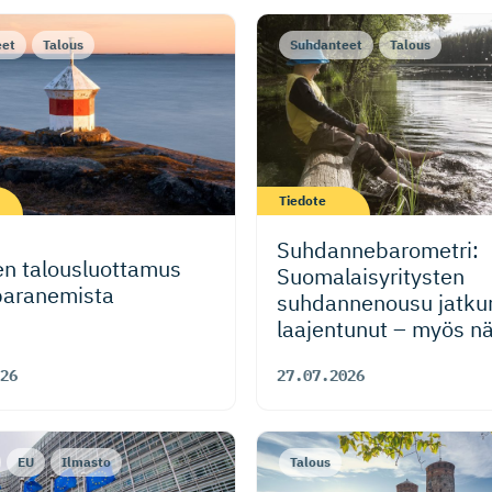
eet
Talous
Suhdanteet
Talous
Tiedote
Suhdanneba­ro­metri:
ten talousluottamus
Suomalaisy­ri­tysten
 paranemista
suhdannenousu jatkun
laajentunut – myös n
vahvistuneet kansain
26
27.07.2026
talouden riskeistä
huolimatta
EU
Ilmasto
Talous