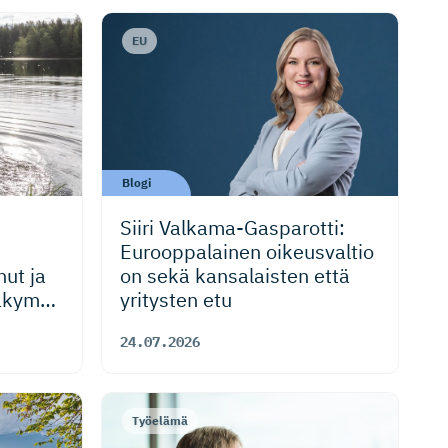
EU
Blogi
Siiri Valkama-Gas­pa­rotti:
Eurooppalainen oikeusvaltio
ut ja
on sekä kansalaisten että
äkymät
yritysten etu
välisen
24.07.2026
Työelämä