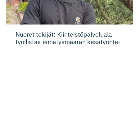
Nuoret tekijät: Kiinteistö­pal­veluala
työllistää ennätysmäärän kesätyönte­
kijöitä
Kiinteistöpalveluala pitää huolta maamme
suurimmasta varallisuuserästä, kiinteistöistä. Ala on
yksi suurimpia kesätöiden tarjoajia ja nuorten...
13.07.2023
Osaaminen
Työelämä