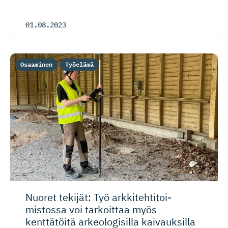
01.08.2023
Osaaminen
Työelämä
Nuoret tekijät: Työ arkkitehti­toi­
mistossa voi tarkoittaa myös
kenttätöitä arkeologisilla kaivauksilla