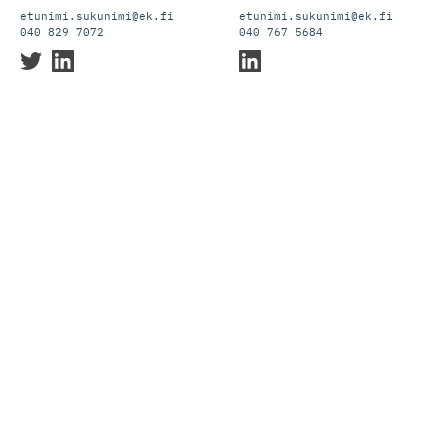
etunimi.sukunimi@ek.fi
etunimi.sukunimi@ek.fi
040 829 7072
040 767 5684
Vihreä kasvu:
EU
Energia ja ilmasto
EK:n Brysselin toimisto:
Energia- ja
ilmastopolitiikka,
ympäristöpolitiikka,
kiertotalous
Lue lisää aiheesta