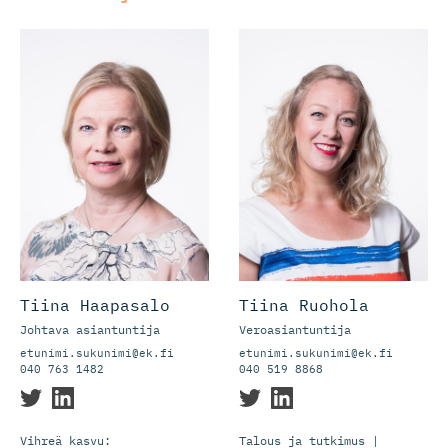
Tiina Haapasalo
Tiina Ruohola
Johtava asiantuntija
Veroasiantuntija
etunimi.sukunimi@ek.fi
etunimi.sukunimi@ek.fi
040 763 1482
040 519 8868
Vihreä kasvu:
Talous ja tutkimus |