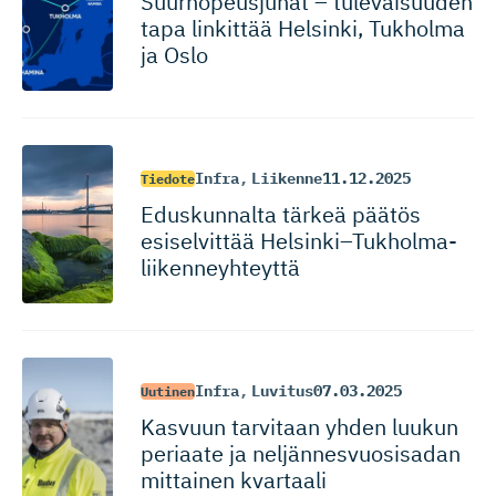
Suurnopeusjunat – tulevaisuuden
tapa linkittää Helsinki, Tukholma
ja Oslo
Infra
,
Liikenne
11.12.2025
Tiedote
Eduskunnalta tärkeä päätös
esiselvittää Helsinki–Tuk­hol­ma-
lii­ken­neyhteyttä
Infra
,
Luvitus
07.03.2025
Uutinen
Kasvuun tarvitaan yhden luukun
periaate ja neljännes­vuo­sisadan
mittainen kvartaali