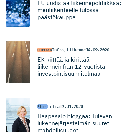
EU uudistaa liikennepo­li­tiikkaa;
meriliiken­teelle tulossa
päästökauppa
Infra
,
Liikenne
14.09.2020
Uutinen
EK kiittää ja kirittää
liikenneinfran 12-vuotista
investoin­ti­suun­nitelmaa
Infra
17.01.2020
Blogi
Haapasalo bloggaa: Tulevan
liikennejär­jes­telmän suuret
mahdollisuudet