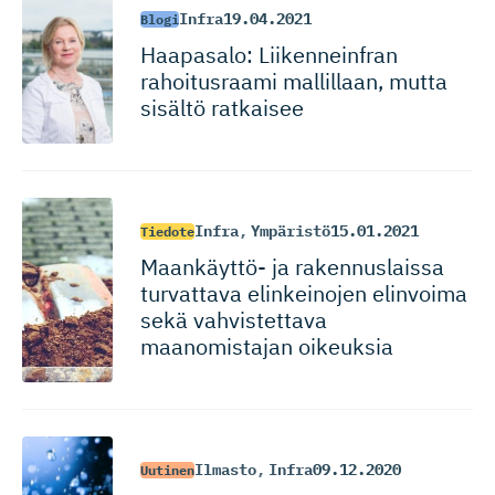
Infra
19.04.2021
Blogi
Haapasalo: Liikenneinfran
rahoitusraami mallillaan, mutta
sisältö ratkaisee
Infra
,
Ympäristö
15.01.2021
Tiedote
Maankäyttö- ja rakennuslaissa
turvattava elinkeinojen elinvoima
sekä vahvistettava
maanomistajan oikeuksia
Ilmasto
,
Infra
09.12.2020
Uutinen