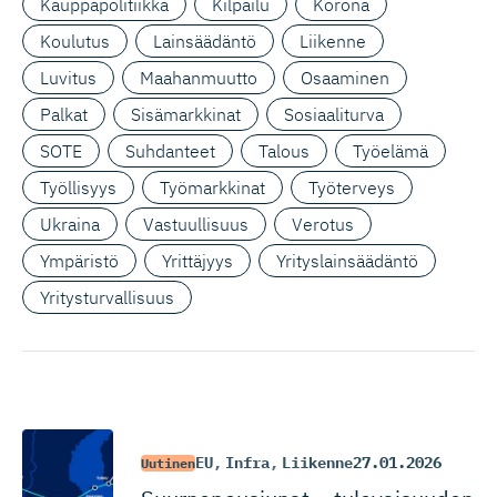
Kauppapolitiikka
Kilpailu
Korona
Koulutus
Lainsäädäntö
Liikenne
Luvitus
Maahanmuutto
Osaaminen
Palkat
Sisämarkkinat
Sosiaaliturva
SOTE
Suhdanteet
Talous
Työelämä
Työllisyys
Työmarkkinat
Työterveys
Ukraina
Vastuullisuus
Verotus
Ympäristö
Yrittäjyys
Yrityslainsäädäntö
Yritysturvallisuus
EU
,
Infra
,
Liikenne
27.01.2026
Uutinen