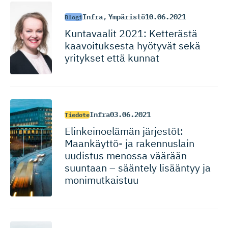
Infra
,
Ympäristö
10.06.2021
Blogi
Kuntavaalit 2021: Ketterästä
kaavoituksesta hyötyvät sekä
yritykset että kunnat
Infra
03.06.2021
Tiedote
Elinkeinoelämän järjestöt:
Maankäyttö- ja rakennuslain
uudistus menossa väärään
suuntaan – sääntely lisääntyy ja
monimutkaistuu