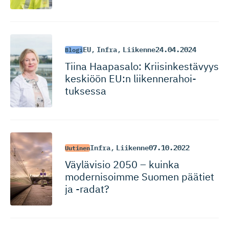
EU
,
Infra
,
Liikenne
24.04.2024
Blogi
Tiina Haapasalo: Kriisinkes­tävyys
keskiöön EU:n liikennera­hoi­
tuksessa
Infra
,
Liikenne
07.10.2022
Uutinen
Väylävisio 2050 – kuinka
modernisoimme Suomen päätiet
ja -radat?