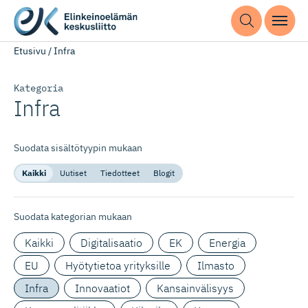
Etusivu
/
Infra
Kategoria
Infra
Suodata sisältötyypin mukaan
Kaikki
Uutiset
Tiedotteet
Blogit
Suodata kategorian mukaan
Kaikki
Digitalisaatio
EK
Energia
EU
Hyötytietoa yrityksille
Ilmasto
Infra
Innovaatiot
Kansainvälisyys