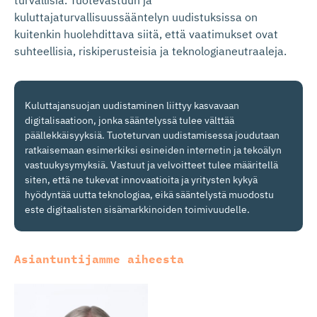
turvallisia. Tuotevastuun ja
kuluttajaturvallisuussääntelyn uudistuksissa on
kuitenkin huolehdittava siitä, että vaatimukset ovat
suhteellisia, riskiperusteisia ja teknologianeutraaleja.
Kuluttajansuojan uudistaminen liittyy kasvavaan
digitalisaatioon, jonka sääntelyssä tulee välttää
päällekkäisyyksiä. Tuoteturvan uudistamisessa joudutaan
ratkaisemaan esimerkiksi esineiden internetin ja tekoälyn
vastuukysymyksiä. Vastuut ja velvoitteet tulee määritellä
siten, että ne tukevat innovaatioita ja yritysten kykyä
hyödyntää uutta teknologiaa, eikä sääntelystä muodostu
este digitaalisten sisämarkkinoiden toimivuudelle.
Asiantuntijamme aiheesta