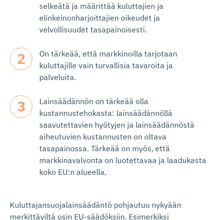
selkeätä ja määrittää kuluttajien ja
elinkeinonharjoittajien oikeudet ja
velvollisuudet tasapainoisesti.
On tärkeää, että markkinoilla tarjotaan
kuluttajille vain turvallisia tavaroita ja
palveluita.
Lainsäädännön on tärkeää olla
kustannustehokasta: lainsäädännöllä
saavutettavien hyötyjen ja lainsäädännöstä
aiheutuvien kustannusten on oltava
tasapainossa. Tärkeää on myös, että
markkinavalvonta on luotettavaa ja laadukasta
koko EU:n alueella.
Kuluttajansuojalainsäädäntö pohjautuu nykyään
merkittäviltä osin EU-säädöksiin. Esimerkiksi