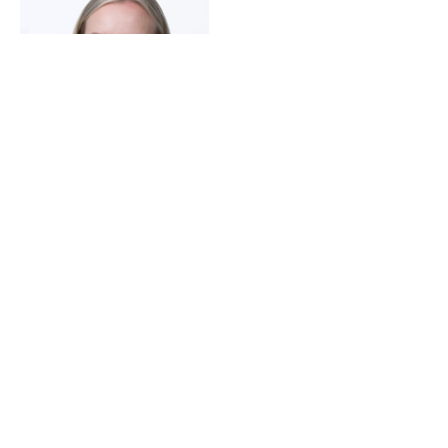
Oona Juonala
Asiantuntija
etunimi.sukunimi@ek.fi
050 462 2269
Yrityslainsäädäntö:
Kuluttajansuoja- ja
sisämarkkinasääntely