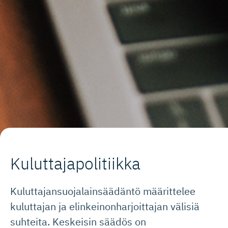
Kuluttaja­po­litiikka
Kuluttajansuojalainsäädäntö määrittelee
kuluttajan ja elinkeinonharjoittajan välisiä
suhteita. Keskeisin säädös on