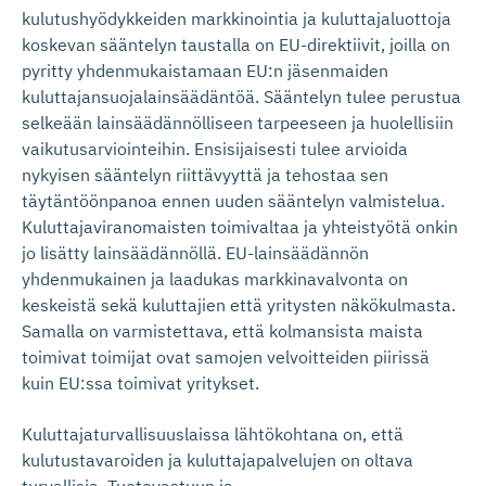
kulutushyödykkeiden markkinointia ja kuluttajaluottoja
koskevan sääntelyn taustalla on EU-direktiivit, joilla on
pyritty yhdenmukaistamaan EU:n jäsenmaiden
kuluttajansuojalainsäädäntöä. Sääntelyn tulee perustua
selkeään lainsäädännölliseen tarpeeseen ja huolellisiin
vaikutusarviointeihin. Ensisijaisesti tulee arvioida
nykyisen sääntelyn riittävyyttä ja tehostaa sen
täytäntöönpanoa ennen uuden sääntelyn valmistelua.
Kuluttajaviranomaisten toimivaltaa ja yhteistyötä onkin
jo lisätty lainsäädännöllä. EU-lainsäädännön
yhdenmukainen ja laadukas markkinavalvonta on
keskeistä sekä kuluttajien että yritysten näkökulmasta.
Samalla on varmistettava, että kolmansista maista
toimivat toimijat ovat samojen velvoitteiden piirissä
kuin EU:ssa toimivat yritykset.
Kuluttajaturvallisuuslaissa lähtökohtana on, että
kulutustavaroiden ja kuluttajapalvelujen on oltava