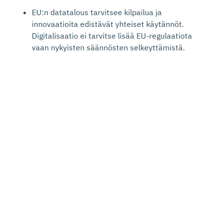
EU:n datatalous tarvitsee kilpailua ja
innovaatioita edistävät yhteiset käytännöt.
Digitalisaatio ei tarvitse lisää EU-regulaatiota
vaan nykyisten säännösten selkeyttämistä.
Vauhditetaan vihreää siirtymää digitalisaation
keinoin.
Parannetaan EU:n omavaraisuutta lisäämällä
eurooppalaista sirutuotantoa ja kiinnittämällä
huomiota puolijohteiden saatavuuteen mm.
kumppanuuksin.
Vahvistetaan kyberturvallisuudella digitaalista ja
vihreää siirtymää sekä kehitetään kyberuhkiin
varautumista.
Tutustu digitaalisiin EU-linjauksiimme tarkemmin
suomeksi
tai
englanniksi
.