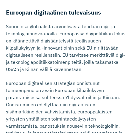
Euroopan digitaalinen tulevaisuus
Suurin osa globaalista arvonlisästä tehdään digi- ja
teknologiainnovaatioilla. Euroopassa digipolitiikan fokus
on käännettävä digisääntelystä teollisuuden
kilpailukykyyn ja -innovaatioihin sekä EU:n riittävään
digitaaliseen resilienssiin. EU tarvitsee merkittäviä digi-
ja teknologiapolitiikkatoimenpiteitä, joilla takamatka
USA:n ja Kiinan välillä kavennetaan.
Euroopan digitaalisen strategian onnistunut
toimeenpano on avain Euroopan kilpailukyvyn
parantamisessa suhteessa Yhdysvaltoihin ja Kiinaan.
Onnistuminen edellyttää niin digitaalisten
sisämarkkinoiden vahvistamista, eurooppalaisten
yritysten yhtäläisten toimintaedellytysten
varmistamista, panostuksia nouseviin teknologioihin,