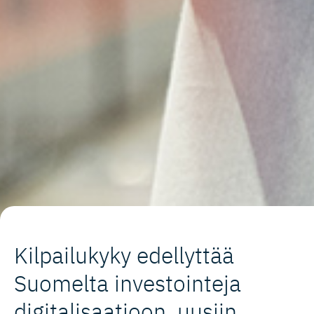
Kilpailukyky edellyttää
Suomelta investointeja
digitalisaa­tioon, uusiin