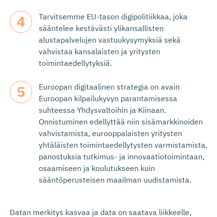
Tarvitsemme EU-tason digipolitiikkaa, joka
sääntelee kestävästi ylikansallisten
alustapalvelujen vastuukysymyksiä sekä
vahvistaa kansalaisten ja yritysten
toimintaedellytyksiä.
Euroopan digitaalinen strategia on avain
Euroopan kilpailukyvyn parantamisessa
suhteessa Yhdysvaltoihin ja Kiinaan.
Onnistuminen edellyttää niin sisämarkkinoiden
vahvistamista, eurooppalaisten yritysten
yhtäläisten toimintaedellytysten varmistamista,
panostuksia tutkimus- ja innovaatiotoimintaan,
osaamiseen ja koulutukseen kuin
sääntöperusteisen maailman uudistamista.
Datan merkitys kasvaa ja data on saatava liikkeelle,