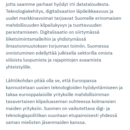
jotta saamme parhaat hyödyt irti datataloudesta.
Teknologiakehitys, digitalisaation läpileikkaavuus ja
uudet markkinavoimat tarjoavat Suomelle erinomaisen
mahdollisuuden kilpailukyvyn ja tuottavuuden
parantamiseen. Digitalisaatio on siirtymässä
liiketoimintamalleihin ja yhdistymässä
ilmastonmuutoksen torjunnan toimiin. Suomessa
onnistuminen edellyttää julkisella sektorilla omista
siiloista luopumista ja rajapintojen avaamista
yhteistyölle.
Lähtökohdan pitää olla se, että Euroopassa
kannustetaan uusien teknologioiden hyödyntämiseen ja
takaa eurooppalaisille yrityksille mahdollisimman
tasavertaisen kilpailuaseman suhteessa kolmansien
maiden yrityksiin. Suomen on vaikutettava digi- ja
teknologiapolitiikan suuntaan etupainoisesti yhdessä
saman mielisten jäsenmaiden kanssa.