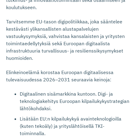
tutkimus- ja innovaatiotoimintaan sekä osaamiseen ja
koulutukseen.
Tarvitsemme EU-tason digipolitiikkaa, joka sääntelee
kestävästi ylikansallisten alustapalvelujen
vastuukysymyksiä, vahvistaa kansalaisten ja yritysten
toimintaedellytyksiä sekä Euroopan digitaalista
infrastruktuuria turvallisuus- ja resilienssikysymykset
huomioiden.
Elinkeinoelämä korostaa Euroopan digitaalisessa
tulevaisuudessa 2026–2031 seuraavia keinoja:
Digitaalinen sisämarkkina kuntoon. Digi- ja
teknologiakehitys Euroopan kilpailukykystrategian
lähtökohdaksi.
Lisätään EU:n kilpailukykyä avainteknologioilla
(kuten tekoäly) ja yrityslähtöisellä TKI-
toiminnalla.