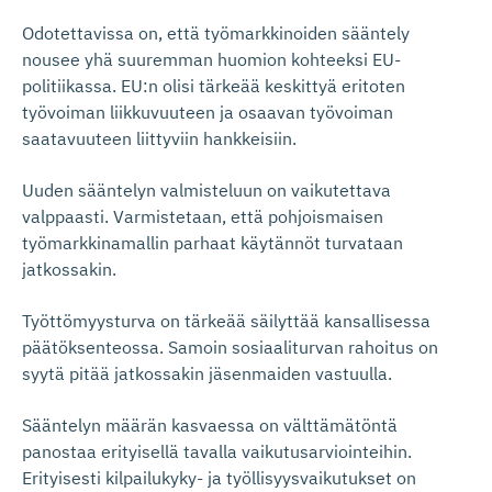
Odotettavissa on, että työmarkkinoiden sääntely
nousee yhä suuremman huomion kohteeksi EU-
politiikassa. EU:n olisi tärkeää keskittyä eritoten
työvoiman liikkuvuuteen ja osaavan työvoiman
saatavuuteen liittyviin hankkeisiin.
Uuden sääntelyn valmisteluun on vaikutettava
valppaasti. Varmistetaan, että pohjoismaisen
työmarkkinamallin parhaat käytännöt turvataan
jatkossakin.
Työttömyysturva on tärkeää säilyttää kansallisessa
päätöksenteossa. Samoin sosiaaliturvan rahoitus on
syytä pitää jatkossakin jäsenmaiden vastuulla.
Sääntelyn määrän kasvaessa on välttämätöntä
panostaa erityisellä tavalla vaikutusarviointeihin.
Erityisesti kilpailukyky- ja työllisyysvaikutukset on