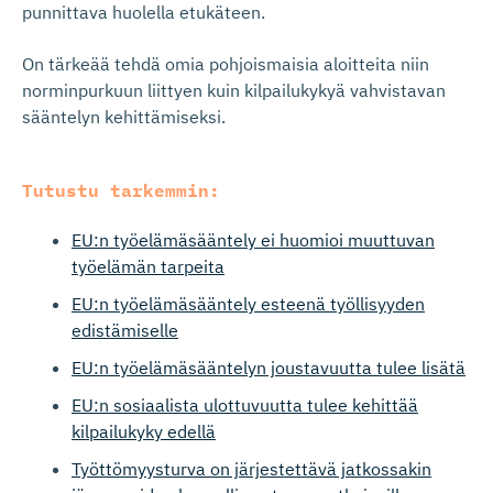
punnittava huolella etukäteen.
On tärkeää tehdä omia pohjoismaisia aloitteita niin
norminpurkuun liittyen kuin kilpailukykyä vahvistavan
sääntelyn kehittämiseksi.
Tutustu tarkemmin:
EU:n työelämäsääntely ei huomioi muuttuvan
työelämän tarpeita
EU:n työelämäsääntely esteenä työllisyyden
edistämiselle
EU:n työelämäsääntelyn joustavuutta tulee lisätä
EU:n sosiaalista ulottuvuutta tulee kehittää
kilpailukyky edellä
Työttömyysturva on järjestettävä jatkossakin