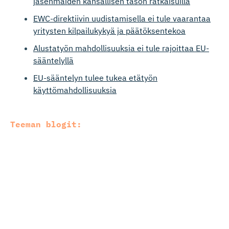
jäsenmaiden kansallisen tason ratkaisuilla
EWC-direktiivin uudistamisella ei tule vaarantaa
yritysten kilpailukykyä ja päätöksentekoa
Alustatyön mahdollisuuksia ei tule rajoittaa EU-
sääntelyllä
EU-sääntelyn tulee tukea etätyön
käyttömahdollisuuksia
Teeman blogit:
Ilkka Oksala: EU:n työelämäsääntelyn tuettava
yritysten kasvua
Lisätietoja