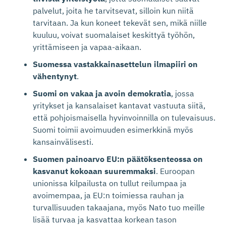
palvelut, joita he tarvitsevat, silloin kun niitä
tarvitaan. Ja kun koneet tekevät sen, mikä niille
kuuluu, voivat suomalaiset keskittyä työhön,
yrittämiseen ja vapaa-aikaan.
Suomessa vastakkainasettelun ilmapiiri on
vähentynyt
.
Suomi on vakaa ja avoin demokratia
, jossa
yritykset ja kansalaiset kantavat vastuuta siitä,
että pohjoismaisella hyvinvoinnilla on tulevaisuus.
Suomi toimii avoimuuden esimerkkinä myös
kansainvälisesti.
Suomen painoarvo EU:n päätöksenteossa on
kasvanut kokoaan suuremmaksi
. Euroopan
unionissa kilpailusta on tullut reilumpaa ja
avoimempaa, ja EU:n toimiessa rauhan ja
turvallisuuden takaajana, myös Nato tuo meille
lisää turvaa ja kasvattaa korkean tason