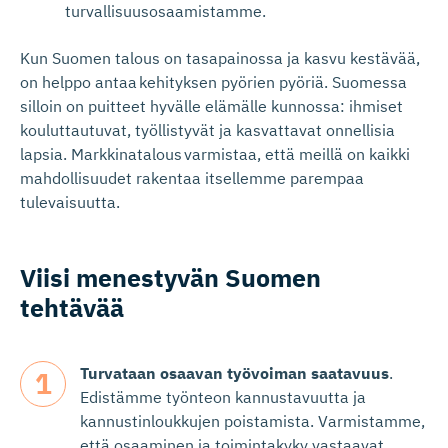
turvallisuusosaamistamme.
Kun Suomen talous on tasapainossa ja kasvu kestävää,
on helppo antaa
kehityksen pyörien pyöriä. Suomessa
silloin on puitteet hyvälle elämälle kunnossa: ihmiset
kouluttautuvat, työllistyvät ja kasvattavat onnellisia
lapsia. Markkinatalous
varmistaa, että meillä on kaikki
mahdollisuudet rakentaa itsellemme parempaa
tulevaisuutta.
Viisi menestyvän Suomen
tehtävää
Turvataan osaavan työvoiman saatavuus
.
Edistämme työnteon kannustavuutta ja
kannustinloukkujen poistamista. Varmistamme,
että osaaminen ja toimintakyky vastaavat