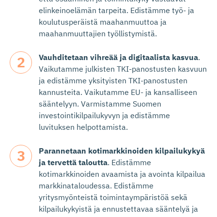
elinkeinoelämän tarpeita. Edistämme työ- ja
koulutusperäistä maahanmuuttoa ja
maahanmuuttajien työllistymistä.
Vauhditetaan vihreää ja digitaalista kasvua
.
Vaikutamme julkisten TKI-panostusten kasvuun
ja edistämme yksityisten TKI-panostusten
kannusteita. Vaikutamme EU- ja kansalliseen
sääntelyyn.
Varmistamme Suomen
investointikilpailukyvyn ja edistämme
luvituksen helpottamista.
Parannetaan kotimarkkinoiden kilpailukykyä
ja tervettä taloutta
. Edistämme
kotimarkkinoiden avaamista ja avointa kilpailua
markkinataloudessa. Edistämme
yritysmyönteistä toimintaympäristöä sekä
kilpailukykyistä ja ennustettavaa sääntelyä ja