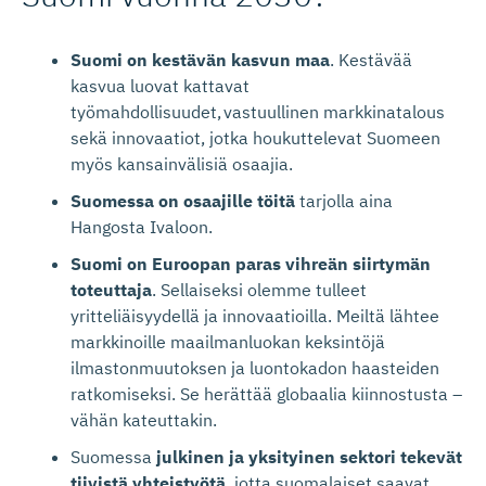
Suomi on kestävän kasvun maa
. Kestävää
kasvua luovat kattavat
työmahdollisuudet,
vastuullinen markkinatalous
sekä innovaatiot, jotka houkuttelevat Suomeen
myös kansainvälisiä osaajia.
Suomessa on osaajille töitä
tarjolla aina
Hangosta Ivaloon.
Suomi on Euroopan paras vihreän siirtymän
toteuttaja
. Sellaiseksi olemme tulleet
yritteliäisyydellä ja innovaatioilla. Meiltä lähtee
markkinoille maailmanluokan keksintöjä
ilmastonmuutoksen ja luontokadon haasteiden
ratkomiseksi. Se herättää globaalia kiinnostusta –
vähän kateuttakin.
Suomessa
julkinen ja yksityinen sektori tekevät
tiivistä yhteistyötä
, jotta suomalaiset saavat