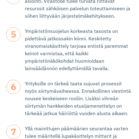
asiointi. Virastolle tulee turvata riittävät
resurssit sähköisen palvelun toteuttamiseen ja
siihen liittyvään järjestelmäkehitykseen.
Ympäristönsuojelun korkeasta tasosta on
pidettävä jatkossakin kiinni. Keskitetty
viranomaiskäsittely tarjoaa entistä paremmat
keinot varmistaa, että kaikki
ympäristönäkökohdat huomioidaan
lainsäädännön edellyttämällä tavalla.
Yrityksille on tärkeä taata sujuvat prosessit
myös siirtymävaiheessa. Ennakollinen viestintä
nousee keskeiseen rooliin. Lisäksi vihreän
siirtymän hankkeiden etusijamenettelyn on
tärkeää jatkua häiriöttä vuoden alusta alkaen.
Yllä mainittujen päämäärien seurantaa varten
tulee määritellä lupakäsittelyn mittarit ja