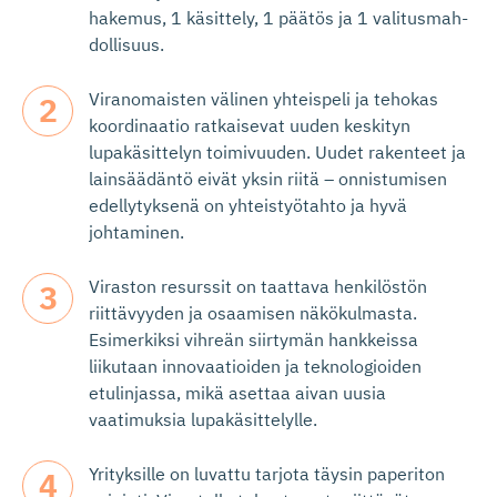
hakemus, 1 käsittely, 1 päätös ja 1 valitusmah­
dollisuus.
Viranomaisten välinen yhteispeli ja tehokas
koordinaatio ratkaisevat uuden keskityn
lupakäsittelyn toimivuuden. Uudet rakenteet ja
lainsäädäntö eivät yksin riitä – onnistumisen
edellytyksenä on yhteistyötahto ja hyvä
johtaminen.
Viraston resurssit on taattava henkilöstön
riittävyyden ja osaamisen näkökulmasta.
Esimerkiksi vihreän siirtymän hankkeissa
liikutaan innovaatioiden ja teknologioiden
etulinjassa, mikä asettaa aivan uusia
vaatimuksia lupakäsittelylle.
Yrityksille on luvattu tarjota täysin paperiton