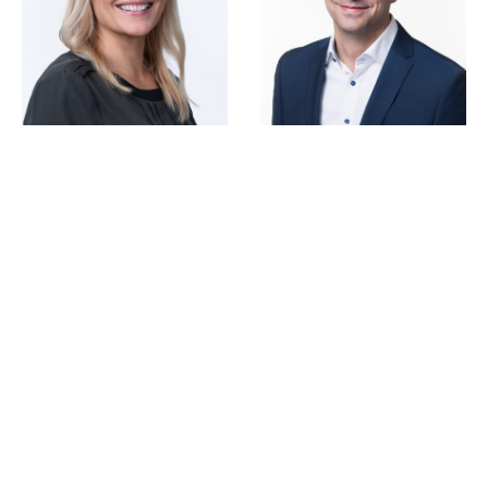
Ulla Heinonen
Janne Peljo
Johtaja
Johtava asiantuntija
etunimi.sukunimi@ek.fi
etunimi.sukunimi@ek.fi
040 550 6982
040 528 5754
Vihreä kasvu
Vihreä kasvu:
Ilmasto ja luonnon
monimuotoisuus
Assistentti
Elena Drakos