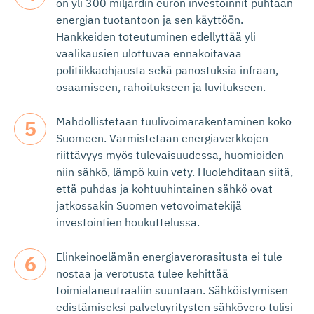
on yli 300 miljardin euron investoinnit puhtaan
energian tuotantoon ja sen käyttöön.
Hankkeiden toteutuminen edellyttää yli
vaalikausien ulottuvaa ennakoitavaa
politiikkaohjausta sekä panostuksia infraan,
osaamiseen, rahoitukseen ja luvitukseen.
Mahdollistetaan tuulivoimarakentaminen koko
Suomeen. Varmistetaan energiaverkkojen
riittävyys myös tulevaisuudessa, huomioiden
niin sähkö, lämpö kuin vety. Huolehditaan siitä,
että puhdas ja kohtuuhintainen sähkö ovat
jatkossakin Suomen vetovoimatekijä
investointien houkuttelussa.
Elinkeinoelämän energiaverorasitusta ei tule
nostaa ja verotusta tulee kehittää
toimialaneutraaliin suuntaan. Sähköistymisen
edistämiseksi palveluyritysten sähkövero tulisi