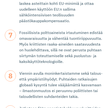
laskea asteittain kohti EU-minimiä ja ottaa
uudelleen käyttöön EU:n sallima
sähköintensiivisen teollisuuden
päästökauppakompensaatio.
Fossiilisista polttoaineista irtautuminen edistää
omavaraisuutta ja vähentää tuontiriippuvuutta.
Myös kriittisten raaka-aineiden saatavuudesta
on huolehdittava, sillä ne ovat perusta puhtaan
siirtymän toteuttamiselle sekä puolustus- ja
kaksikäyttöteknologioille.
Viennin avulla moninkertaistamme sekä talous-
että ympäristöhyödyt. Puhtaiden ratkaisujen
globaali kysyntä tulee vääjäämättä kasvamaan
– ilmastonmuutos ei peruunnu poliittisten tai
taloudellisten suhdanteiden takia.