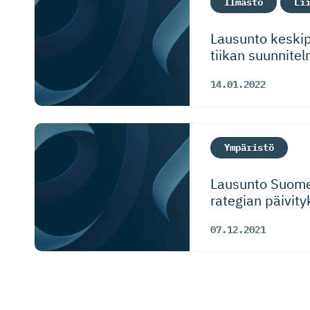
Ilmasto
Li
Lausunto keskipi
tiikan suunnite
14.01.2022
Ympäristö
Lausunto Suomen
ra­tegian päivit
07.12.2021