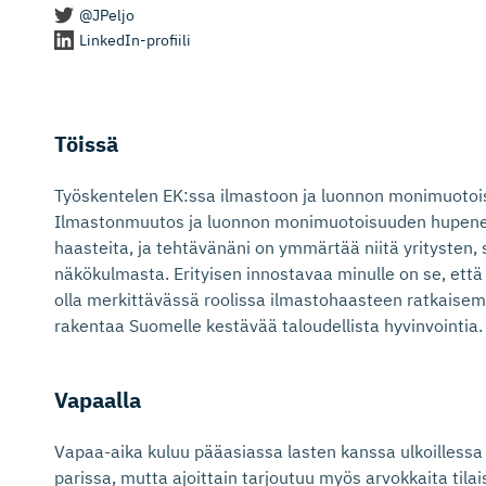
@JPeljo
LinkedIn-profiili
Töissä
Työskentelen EK:ssa ilmastoon ja luonnon monimuotois
Ilmastonmuutos ja luonnon monimuotoisuuden hupen
haasteita, ja tehtävänäni on ymmärtää niitä yritysten, s
näkökulmasta. Erityisen innostavaa minulle on se, että
olla merkittävässä roolissa ilmastohaasteen ratkaisemi
rakentaa Suomelle kestävää taloudellista hyvinvointia.
Vapaalla
Vapaa-aika kuluu pääasiassa lasten kanssa ulkoillessa
parissa, mutta ajoittain tarjoutuu myös arvokkaita tilai