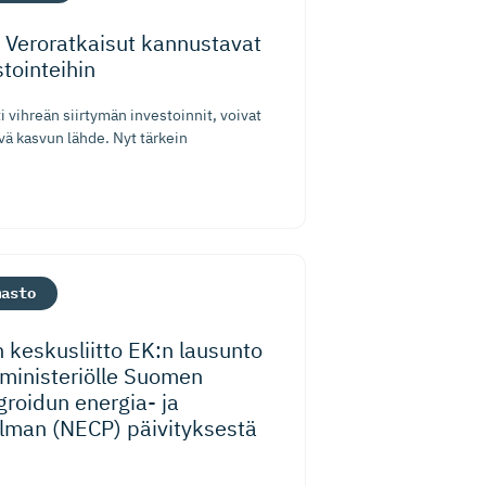
: Veroratkaisut kannustavat
tointeihin
ti vihreän siirtymän investoinnit, voivat
vä kasvun lähde. Nyt tärkein
masto
 keskusliitto EK:n lausunto
­mi­nis­te­riölle Suomen
groidun energia- ja
telman (NECP) päivityksestä