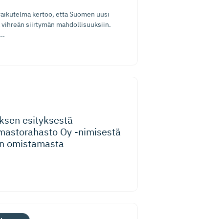
vaikutelma kertoo, että Suomen uusi
a vihreän siirtymän mahdollisuuksiin.
..
uksen esityksestä
mastorahasto Oy -nimisestä
an omistamasta