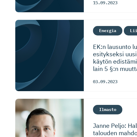
15.09.2023
Energia
Li
EK:n lausunto l
esitykseksi uus
käytön edistämi
lain 5 §:n muut
03.09.2023
Ilmasto
Janne Peljo: Hal
talouden mahdol