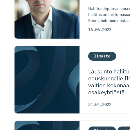
Hallitusohjelman ensi
hallitus on tarttumass
Suomi halutaan nostaa.
16.06.2023
Ilmasto
Lausunto hallit
eduskunnalle Il
valtion kokona
osakeyhtiöstä
31.01.2022