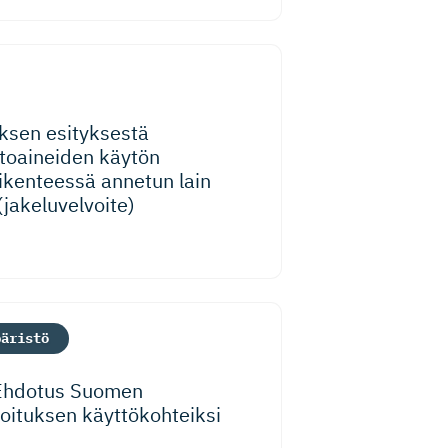
uksen esityksestä
ttoaineiden käytön
iikenteessä annetun lain
jakeluvelvoite)
päristö
 Ehdotus Suomen
i­tuksen käyttökohteiksi