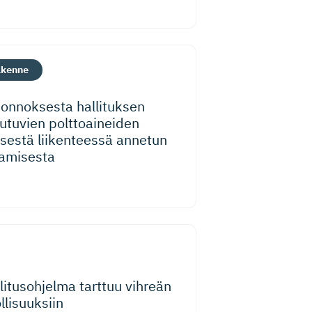
ikenne
uonnoksesta hallituksen
iutuvien polttoaineiden
sestä liikenteessä annetun
tamisesta
litusohjelma tarttuu vihreän
lisuuksiin