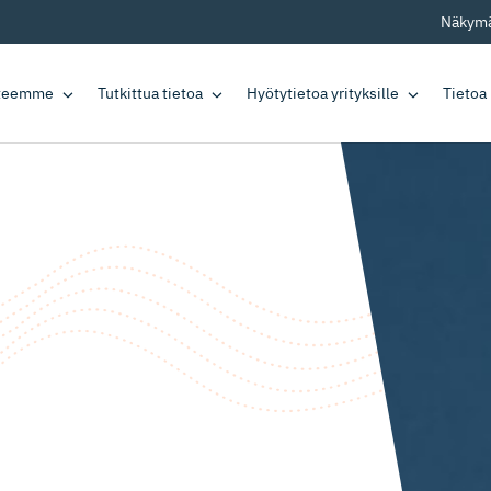
Näkymä
tteemme
Tutkittua tietoa
Hyötytietoa yrityksille
Tietoa