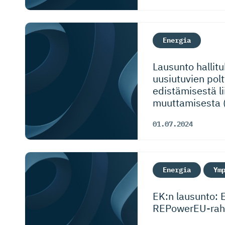
Energia
Lausunto hallit
uusiutuvien pol
edistämisestä l
muuttamisesta (
01.07.2024
Energia
Ym
EK:n lausunto:
REPowerEU-ra­ho