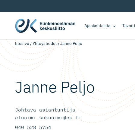
Ajankohtaista
Tavoi
Etusivu
/
Yhteystiedot
/
Janne Peljo
Janne Peljo
Johtava asiantuntija
etunimi.sukunimi@ek.fi
040 528 5754