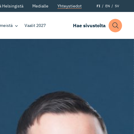
 Helsingistä
Medialle
Yhteystiedot
FI
EN
SV
Hae sivustolta
 meistä
Vaalit 2027