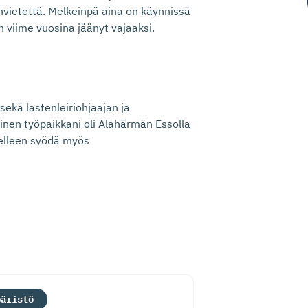
nvietettä. Melkeinpä aina on käynnissä
 viime vuosina jäänyt vajaaksi.
sekä lastenleiriohjaajan ja
inen työpaikkani oli Alahärmän Essolla
delleen syödä myös
päristö