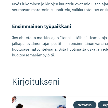
Myös lukeminen ja kirjojen kuuntelu ovat mieluisaa aja
seuraavan maratonin suunnittelu, vaikka toteutus onkin
Ensimmäinen työpaikkani
Jos ohitetaan markka-ajan ”tonnilla töihin” -kampanja 
jalkapallovalmentajan pestit, niin ensimmäinen varsina
huoltoasematyöntekijänä. Siitä huolimatta uskallan e
huoltoasemasämpylöitä.
Kirjoitukseni
Verotus
Ym