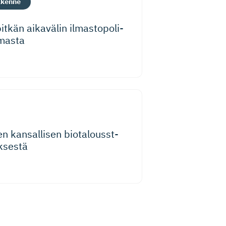
ikenne
tkän aikavälin ilmastopo­li­
lmasta
 kansallisen biotalousst­
yksestä