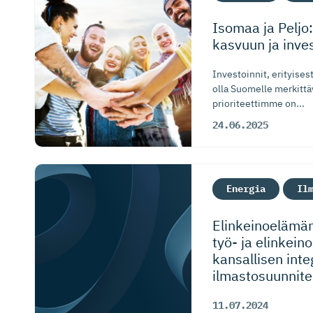
Isomaa ja Peljo
kasvuun ja inves
Investoinnit, erityises
olla Suomelle merkittä
prioriteettimme on...
24.06.2025
Energia
Il
Elinkeinoelämän
työ- ja elinkeino
kansallisen inte
ilmastosuun­ni­
11.07.2024