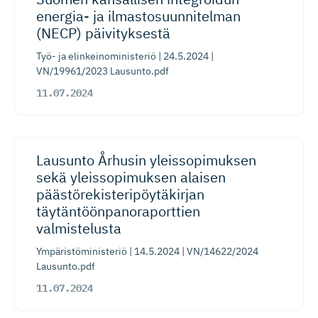
energia- ja ilmastosuun­ni­telman
(NECP) päivityksestä
Työ- ja elinkeinoministeriö | 24.5.2024 |
VN/19961/2023 Lausunto.pdf
11.07.2024
Lausunto Århusin yleissopi­muksen
sekä yleissopi­muksen alaisen
päästörekis­te­ri­pöy­tä­kirjan
täytäntöön­pa­no­ra­porttien
valmistelusta
Ympäristöministeriö | 14.5.2024 | VN/14622/2024
Lausunto.pdf
11.07.2024