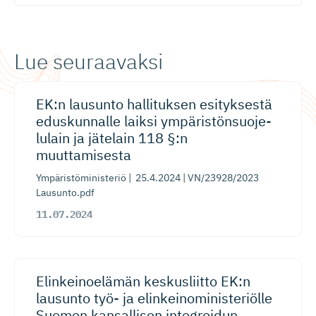
Lue seuraavaksi
EK:n lausunto hallituksen esityksestä
eduskunnalle laiksi ympäristön­suo­je­
lulain ja jätelain 118 §:n
muuttamisesta
Ympäristöministeriö | 25.4.2024 | VN/23928/2023
Lausunto.pdf
11.07.2024
Elinkeinoelämän keskusliitto EK:n
lausunto työ- ja elinkeino­mi­nis­te­riölle
Suomen kansallisen integroidun