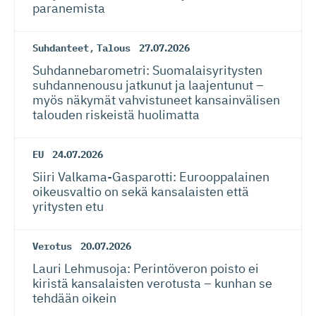
paranemista
Suhdanteet
,
Talous
27.07.2026
Suhdanneba­ro­metri: Suomalaisy­ri­tysten
suhdannenousu jatkunut ja laajentunut –
myös näkymät vahvistuneet kansainvälisen
talouden riskeistä huolimatta
EU
24.07.2026
Siiri Valkama-Gas­pa­rotti: Eurooppalainen
oikeusvaltio on sekä kansalaisten että
yritysten etu
Verotus
20.07.2026
Lauri Lehmusoja: Perintöveron poisto ei
kiristä kansalaisten verotusta – kunhan se
tehdään oikein