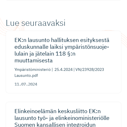
Lue seuraavaksi
EK:n lausunto hallituksen esityksestä
eduskunnalle laiksi ympäristön­suo­je­
lulain ja jätelain 118 §:n
muuttamisesta
Ympäristöministeriö | 25.4.2024 | VN/23928/2023
Lausunto.pdf
11.07.2024
Elinkeinoelämän keskusliitto EK:n
lausunto työ- ja elinkeino­mi­nis­te­riölle
Suomen kansallisen integroidun