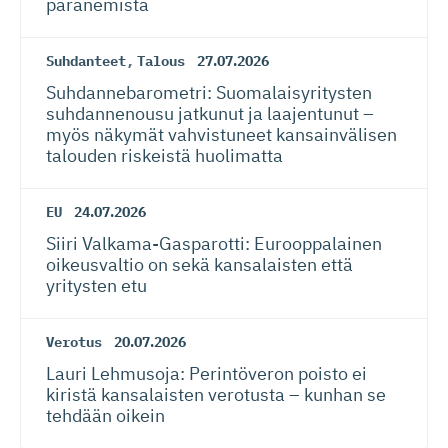
paranemista
Suhdanteet
,
Talous
27.07.2026
Suhdanneba­ro­metri: Suomalaisy­ri­tysten
suhdannenousu jatkunut ja laajentunut –
myös näkymät vahvistuneet kansainvälisen
talouden riskeistä huolimatta
EU
24.07.2026
Siiri Valkama-Gas­pa­rotti: Eurooppalainen
oikeusvaltio on sekä kansalaisten että
yritysten etu
Verotus
20.07.2026
Lauri Lehmusoja: Perintöveron poisto ei
kiristä kansalaisten verotusta – kunhan se
tehdään oikein