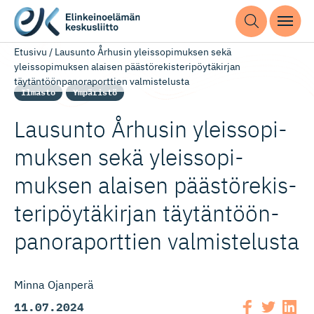
Etusivu
/
Lausunto Århusin yleissopimuksen sekä
yleissopimuksen alaisen päästörekisteripöytäkirjan
täytäntöönpanoraporttien valmistelusta
Ilmasto
Ympäristö
Lausunto Århusin yleissopi­
muksen sekä yleissopi­
muksen alaisen päästörekis­
te­ri­pöy­tä­kirjan täytäntöön­
pa­no­ra­porttien valmistelusta
Minna Ojanperä
11.07.2024