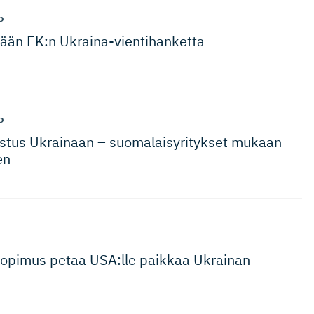
5
ään EK:n Ukraina-vien­ti­hanketta
5
stus Ukrainaan – suomalaisy­ri­tykset mukaan
en
i­sopimus petaa USA:lle paikkaa Ukrainan