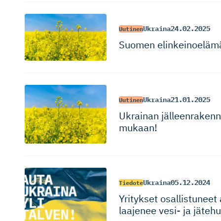
Ukraina
24.02.2025
Uutinen
Suomen elinkeinoelämä
Ukraina
21.01.2025
Uutinen
Ukrainan jälleenra­ken­nu
mukaan!
Ukraina
05.12.2024
Tiedote
Yritykset osallistuneet
laajenee vesi- ja jäte