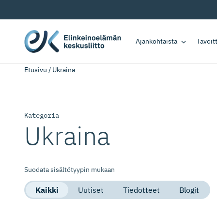
Ajankohtaista
Tavoi
Etusivu
/
Ukraina
Kategoria
Ukraina
Suodata sisältötyypin mukaan
Kaikki
Uutiset
Tiedotteet
Blogit