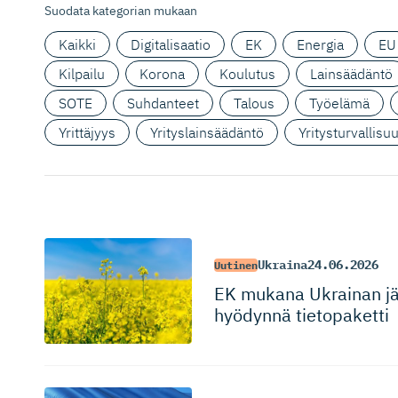
Suodata kategorian mukaan
Kaikki
Digitalisaatio
EK
Energia
EU
Kilpailu
Korona
Koulutus
Lainsäädäntö
SOTE
Suhdanteet
Talous
Työelämä
Yrittäjyys
Yrityslainsäädäntö
Yritysturvallisu
Ukraina
24.06.2026
Uutinen
EK mukana Ukrainan jäl
hyödynnä tietopaketti