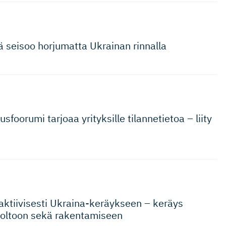
 seisoo horjumatta Ukrainan rinnalla
s­foorumi tarjoaa yrityksille tilannetietoa – liity
 aktiivisesti Ukraina-ke­räykseen – keräys
huoltoon sekä rakentamiseen