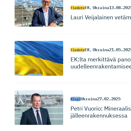
EK
,
Ukraina
13.08.202
Tiedote
Lauri Veijalainen vetäm
EK
,
Ukraina
21.05.202
Tiedote
EK:lta merkittävä pano
uudelleen­ra­ken­tamise
Ukraina
27.02.2025
Blogi
Petri Vuorio: Mineraal
jälleenra­ken­nuksessa