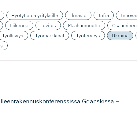
Hyötytietoa yrityksille
Ilmasto
Infra
Innovaa
Liikenne
Luvitus
Maahanmuutto
Osaaminen
Työllisyys
Työmarkkinat
Työterveys
Ukraina
us
leenra­ken­nus­kon­fe­renssissa Gdanskissa –