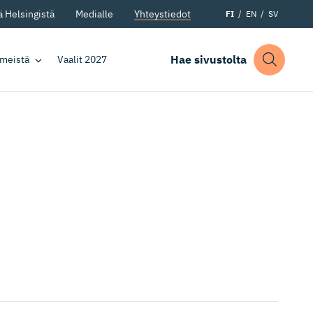
 Helsingistä
Medialle
Yhteystiedot
FI
EN
SV
Hae sivustolta
 meistä
Vaalit 2027