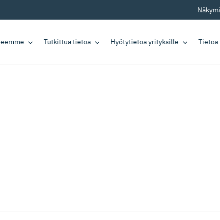
Näkymä
tteemme
Tutkittua tietoa
Hyötytietoa yrityksille
Tietoa