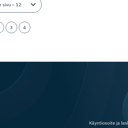
3
4
Käyntiosoite ja la