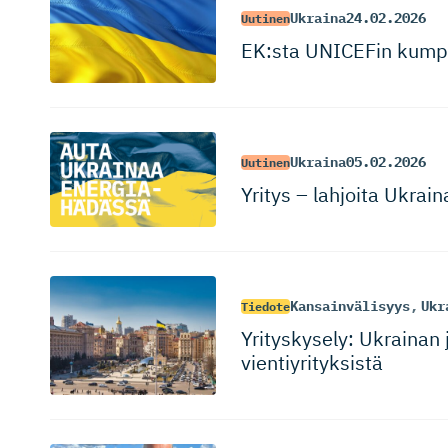
Ukraina
24.02.2026
Uutinen
EK:sta UNICEFin kumpp
Ukraina
05.02.2026
Uutinen
Yritys – lahjoita Ukraina
Kansainvälisyys
,
Ukr
Tiedote
Yrityskysely: Ukrainan
vientiyri­tyksistä