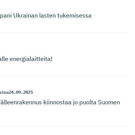
ani Ukrainan lasten tukemisessa
lle energialaitteita!
aina
24.09.2025
 jälleenra­kennus kiinnostaa jo puolta Suomen