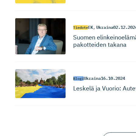
EK
,
Ukraina
02.12.202
Tiedote
Suomen elinkeinoelämä 
pa­kot­teiden takana
Ukraina
16.10.2024
Blogi
Leskelä ja Vuorio: Aute