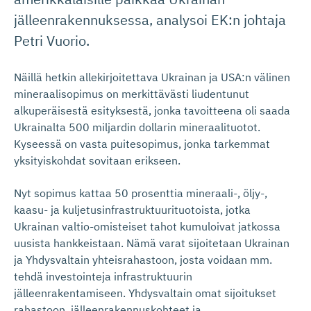
jälleenrakennuksessa, analysoi EK:n johtaja
Petri Vuorio.
Näillä hetkin allekirjoitettava Ukrainan ja USA:n välinen
mineraalisopimus on merkittävästi liudentunut
alkuperäisestä esityksestä, jonka tavoitteena oli saada
Ukrainalta 500 miljardin dollarin mineraalituotot.
Kyseessä on vasta puitesopimus, jonka tarkemmat
yksityiskohdat sovitaan erikseen.
Nyt sopimus kattaa 50 prosenttia mineraali-, öljy-,
kaasu- ja kuljetusinfrastruktuurituotoista, jotka
Ukrainan valtio-omisteiset tahot kumuloivat jatkossa
uusista hankkeistaan. Nämä varat sijoitetaan Ukrainan
ja Yhdysvaltain yhteisrahastoon, josta voidaan mm.
tehdä investointeja infrastruktuurin
jälleenrakentamiseen. Yhdysvaltain omat sijoitukset
rahastoon, jälleenrakennuskohteet ja