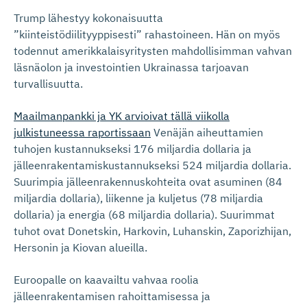
Trump lähestyy kokonaisuutta
”kiinteistödiilityyppisesti” rahastoineen. Hän on myös
todennut amerikkalaisyritysten mahdollisimman vahvan
läsnäolon ja investointien Ukrainassa tarjoavan
turvallisuutta.
Maailmanpankki ja YK arvioivat tällä viikolla
julkistuneessa raportissaan
Venäjän aiheuttamien
tuhojen kustannukseksi 176 miljardia dollaria ja
jälleenrakentamiskustannukseksi 524 miljardia dollaria.
Suurimpia jälleenrakennuskohteita ovat asuminen (84
miljardia dollaria), liikenne ja kuljetus (78 miljardia
dollaria) ja energia (68 miljardia dollaria). Suurimmat
tuhot ovat Donetskin, Harkovin, Luhanskin, Zaporizhijan,
Hersonin ja Kiovan alueilla.
Euroopalle on kaavailtu vahvaa roolia
jälleenrakentamisen rahoittamisessa ja