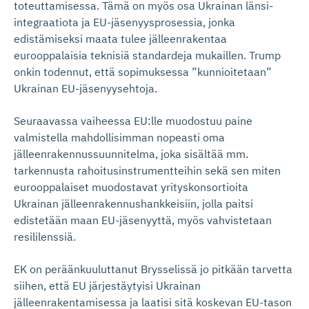
toteuttamisessa. Tämä on myös osa Ukrainan länsi-
integraatiota ja EU-jäsenyysprosessia, jonka
edistämiseksi maata tulee jälleenrakentaa
eurooppalaisia teknisiä standardeja mukaillen. Trump
onkin todennut, että sopimuksessa ”kunnioitetaan”
Ukrainan EU-jäsenyysehtoja.
Seuraavassa vaiheessa EU:lle muodostuu paine
valmistella mahdollisimman nopeasti oma
jälleenrakennussuunnitelma, joka sisältää mm.
tarkennusta rahoitusinstrumentteihin sekä sen miten
eurooppalaiset muodostavat yrityskonsortioita
Ukrainan jälleenrakennushankkeisiin, jolla paitsi
edistetään maan EU-jäsenyyttä, myös vahvistetaan
resililenssiä.
EK on peräänkuuluttanut Brysselissä jo pitkään tarvetta
siihen, että EU järjestäytyisi Ukrainan
jälleenrakentamisessa ja laatisi sitä koskevan EU-tason