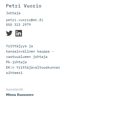
Petri Vuorio
Johtaja
petri.vuorio@ek.fi
050 323 2979
Yrittäjyys ja
kansainvälinen kauppa -
vastuualueen johtaja
Pk-johtaja
EK:n Yrittäjävaltuuskunnan
sihteeri
Assistentti
Minna Ruusunen