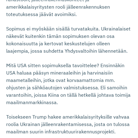
amerikkalaisyritysten rooli jälleenrakennuksen
toteutuksessa jäävät avoimiksi.
Sopimus ei myöskään sisällä turvatakuita. Ukrainalaiset
näkevät kuitenkin tämän sopimuksen olevan osa
kokonaisuutta ja kertovat keskustelujen olleen
laajempia, jossa suhdetta Yhdysvaltoihin lähennetään.
Mitä USA sitten sopimuksella tavoittelee? Ensinnäkin
USA haluaa pääsyn mineraaleihin ja harvinaisiin
maametalleihin, jotka ovat korvaamattomia mm.
ohjusten ja sähköautojen valmistuksessa. Eli samoihin
varantoihin, joissa Kiina on tällä hetkellä johtava toimija
maailmanmarkkinassa.
Toisekseen Trump hakee amerikkalaisyrityksille vahvaa
roolia Ukrainan jälleenrakentamisessa, josta on tulossa
maailman suurin infrastruktuurirakennusprojekti.