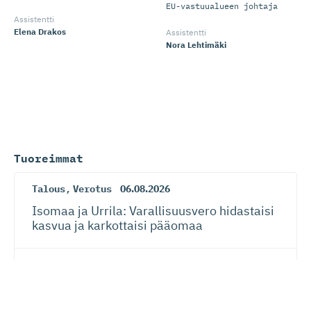
EU-vastuualueen johtaja
Assistentti
Elena Drakos
Assistentti
Nora Lehtimäki
Tuoreimmat
Talous
,
Verotus
06.08.2026
Isomaa ja Urrila: Varallisuusvero hidastaisi
kasvua ja karkottaisi pääomaa
Suhdanteet
,
Talous
27.07.2026
Yritysten talousluottamus jatkoi
paranemista