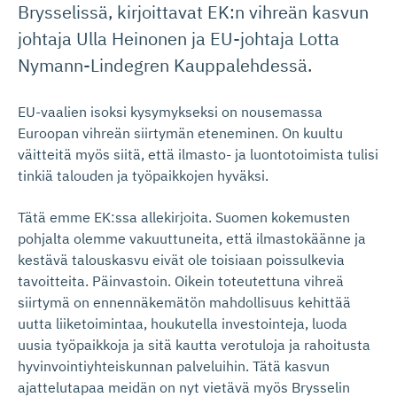
Brysselissä, kirjoittavat EK:n vihreän kasvun
johtaja Ulla Heinonen ja EU-johtaja Lotta
Nymann-Lindegren Kauppalehdessä.
EU-vaalien isoksi kysymykseksi on nousemassa
Euroopan vihreän siirtymän eteneminen. On kuultu
väitteitä myös siitä, että ilmasto- ja luontotoimista tulisi
tinkiä talouden ja työpaikkojen hyväksi.
Tätä emme EK:ssa allekirjoita. Suomen kokemusten
pohjalta olemme vakuuttuneita, että ilmastokäänne ja
kestävä talouskasvu eivät ole toisiaan poissulkevia
tavoitteita. Päinvastoin. Oikein toteutettuna vihreä
siirtymä on ennennäkemätön mahdollisuus kehittää
uutta liiketoimintaa, houkutella investointeja, luoda
uusia työpaikkoja ja sitä kautta verotuloja ja rahoitusta
hyvinvointiyhteiskunnan palveluihin. Tätä kasvun
ajattelutapaa meidän on nyt vietävä myös Brysselin