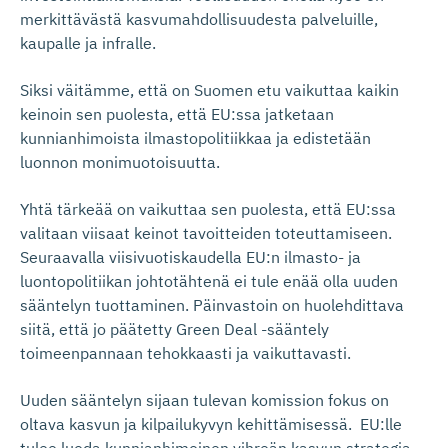
merkittävästä kasvumahdollisuudesta palveluille,
kaupalle ja infralle.
Siksi väitämme, että on Suomen etu vaikuttaa kaikin
keinoin sen puolesta, että EU:ssa jatketaan
kunnianhimoista ilmastopolitiikkaa ja edistetään
luonnon monimuotoisuutta.
Yhtä tärkeää on vaikuttaa sen puolesta, että EU:ssa
valitaan viisaat keinot tavoitteiden toteuttamiseen.
Seuraavalla viisivuotiskaudella EU:n ilmasto- ja
luontopolitiikan johtotähtenä ei tule enää olla uuden
sääntelyn tuottaminen. Päinvastoin on huolehdittava
siitä, että jo päätetty Green Deal -sääntely
toimeenpannaan tehokkaasti ja vaikuttavasti.
Uuden sääntelyn sijaan tulevan komission fokus on
oltava kasvun ja kilpailukyvyn kehittämisessä. EU:lle