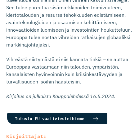
tulee luoda kunnianhimoinen vihreän kasvun strategia.
Sen tulee pureutua sisämarkkinoiden toimivuuteen,
kiertotalouden ja resurssitehokkuuden edistämiseen,
avainteknologioiden ja osaamisen kehittämiseen,
innovaatioiden luomiseen ja investointien houkutteluun.
Eurooppa tulee nostaa vihreiden ratkaisujen globaaliksi
markkinajohtajaksi.
Vihreästä siirtymästä ei siis kannata tinkiä – se auttaa
Eurooppaa vastaamaan niin talouden, ympäristön,
kansalaisten hyvinvoinnin kuin kriisinkestävyyden ja
turvallisuuden isoihin haasteisiin.
Kirjoitus on julkaistu Kauppalehdessä 16.5.2024.
Tutustu EU-vaaliviesteihimme
Kirjoittajat: