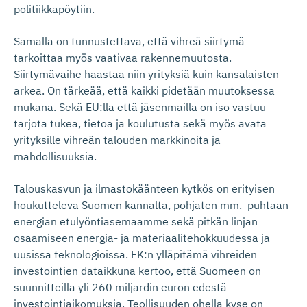
politiikkapöytiin.
Samalla on tunnustettava, että vihreä siirtymä
tarkoittaa myös vaativaa rakennemuutosta.
Siirtymävaihe haastaa niin yrityksiä kuin kansalaisten
arkea. On tärkeää, että kaikki pidetään muutoksessa
mukana. Sekä EU:lla että jäsenmailla on iso vastuu
tarjota tukea, tietoa ja koulutusta sekä myös avata
yrityksille vihreän talouden markkinoita ja
mahdollisuuksia.
Talouskasvun ja ilmastokäänteen kytkös on erityisen
houkutteleva Suomen kannalta, pohjaten mm. puhtaan
energian etulyöntiasemaamme sekä pitkän linjan
osaamiseen energia- ja materiaalitehokkuudessa ja
uusissa teknologioissa. EK:n ylläpitämä vihreiden
investointien dataikkuna kertoo, että Suomeen on
suunnitteilla yli 260 miljardin euron edestä
investointiaikomuksia. Teollisuuden ohella kyse on