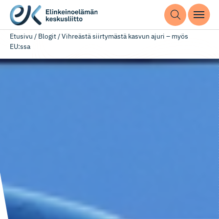
Etusivu
/
Blogit
/
Vihreästä siirtymästä kasvun ajuri – myös
EU:ssa