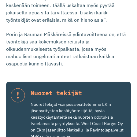
keskenään toimeen. Täällä uskaltaa myös pyytää
jokaiselta apua sitä tarvittaessa. Lisäksi kaikki
työntekijät ovat erilaisia, mikä on hieno asia”.
Porin ja Rauman Mäkkäreissä ydintavoitteena on, että
työntekijä saa kokemuksen reilusta ja
oikeudenmukaisesta työpaikasta, jossa myös
mahdolliset ongelmatilanteet ratkaistaan kaikkia
osapuolia kunnioittavasti.
Nuoret tekijät
Nuoret tekijät -sarjassa esittelemme EK:n
jäsenyritysten kesätyöntekijöitä, hyviä
kesätyökäytänteitä sekä nuorten odotuksia
työelämästä ja yrityksistä. West Coast Burger Oy
on EK:n jäsenliitto Matkailu- ja Ravintolapalvelut
MaRa ry:n jäsenyritys.