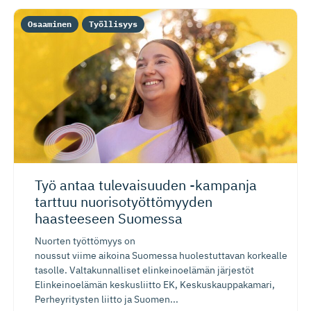
Osaaminen
Työllisyys
Työ antaa tulevaisuuden -kampanja
tarttuu nuorisotyöt­tö­myyden
haasteeseen Suomessa
Nuorten työttömyys on
noussut viime aikoina Suomessa huolestuttavan korkealle
tasolle. Valtakunnalliset elinkeinoelämän järjestöt
Elinkeinoelämän keskusliitto EK, Keskuskauppakamari,
Perheyritysten liitto ja Suomen...