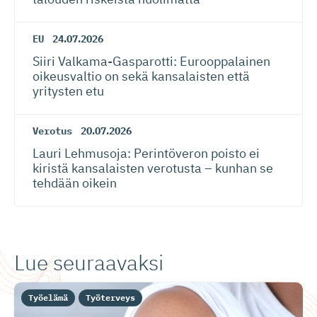
EU
24.07.2026
Siiri Valkama-Gas­pa­rotti: Eurooppalainen
oikeusvaltio on sekä kansalaisten että
yritysten etu
Verotus
20.07.2026
Lauri Lehmusoja: Perintöveron poisto ei
kiristä kansalaisten verotusta – kunhan se
tehdään oikein
Lue seuraavaksi
Työelämä
Työterveys