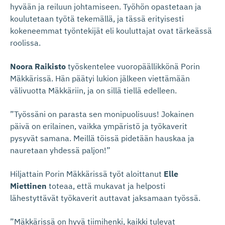
hyvään ja reiluun johtamiseen. Työhön opastetaan ja
koulutetaan työtä tekemällä, ja tässä erityisesti
kokeneemmat työntekijät eli kouluttajat ovat tärkeässä
roolissa.
Noora Raikisto
työskentelee vuoropäällikkönä Porin
Mäkkärissä. Hän päätyi lukion jälkeen viettämään
välivuotta Mäkkäriin, ja on sillä tiellä edelleen.
”Työssäni on parasta sen monipuolisuus! Jokainen
päivä on erilainen, vaikka ympäristö ja työkaverit
pysyvät samana. Meillä töissä pidetään hauskaa ja
nauretaan yhdessä paljon!”
Hiljattain Porin Mäkkärissä työt aloittanut
Elle
Miettinen
toteaa, että mukavat ja helposti
lähestyttävät työkaverit auttavat jaksamaan työssä.
”Mäkkärissä on hyvä tiimihenki, kaikki tulevat