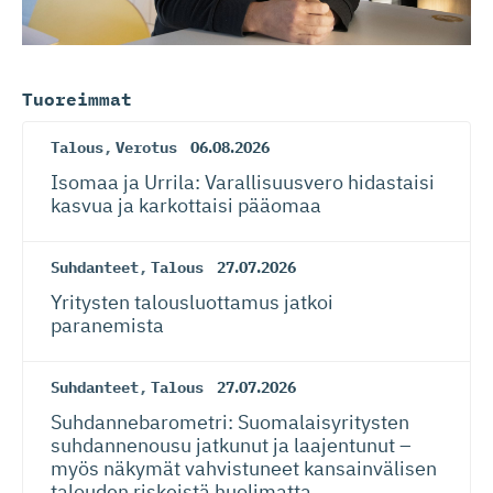
Tuoreimmat
Talous
,
Verotus
06.08.2026
Isomaa ja Urrila: Varallisuusvero hidastaisi
kasvua ja karkottaisi pääomaa
Suhdanteet
,
Talous
27.07.2026
Yritysten talousluottamus jatkoi
paranemista
Suhdanteet
,
Talous
27.07.2026
Suhdanneba­ro­metri: Suomalaisy­ri­tysten
suhdannenousu jatkunut ja laajentunut –
myös näkymät vahvistuneet kansainvälisen
talouden riskeistä huolimatta