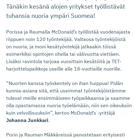
Tänäkin kesänä alojen yritykset työllistävät
tuhansia nuoria ympäri Suomea!
Porissa ja Raumalla McDonald’s työllistää vuodenajasta
riippuen noin 120 työntekijää. Valtaosa työntekijöistä
on nuoria, ja moni kesätyöntekijä jatkaakin töissä
esimerkiksi opintojen ohella tai välivuotta viettäen.
Lisäksi ravintola tarjoaa vuosittain kesätöitä ja TET-
harjoittelupaikkoja useille alle 18-vuotiaille nuorille.
”Nuorten kanssa työskentely on ihan huippua! Pidän
kunnia-asiana sitä, että useimmat työntekijöistämme
tulevat meille ensimmäiseen työpaikkaansa ja saamme
olla opastamassa nuoria työelämään, niin sen oikeuksiin
kuin velvollisuuksiin”, kertoo McDonald’s -yrittäjä
Johanna Junkkari
.
Porin ja Rauman Mäkkäreissä panostetaan erityisesti