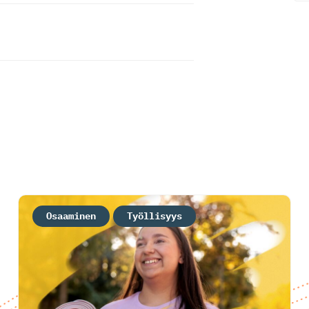
Osaaminen
Työllisyys