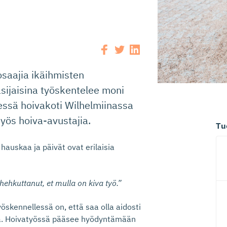
saajia ikäihmisten
äsijaisina työskentelee moni
sessä hoivakoti Wilhelmiinassa
myös hoiva-avustajia.
Tu
hauskaa ja päivät ovat erilaisia
ehkuttanut, et mulla on kiva työ.”
skennellessä on, että saa olla aidosti
ssa. Hoivatyössä pääsee hyödyntämään