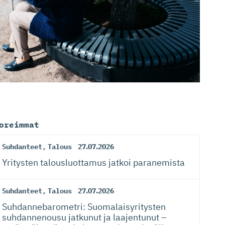
oreimmat
Suhdanteet
,
Talous
27.07.2026
Yritysten talousluottamus jatkoi paranemista
Suhdanteet
,
Talous
27.07.2026
Suhdanneba­ro­metri: Suomalaisy­ri­tysten
suhdannenousu jatkunut ja laajentunut –