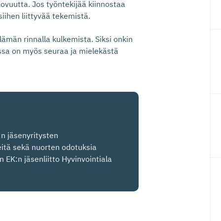
uovuutta. Jos työntekijää kiinnostaa
iihen liittyvää tekemistä.
lämän rinnalla kulkemista. Siksi onkin
dissa on myös seuraa ja mielekästä
:n jäsenyritysten
eitä sekä nuorten odotuksia
n EK:n jäsenliitto Hyvinvointiala