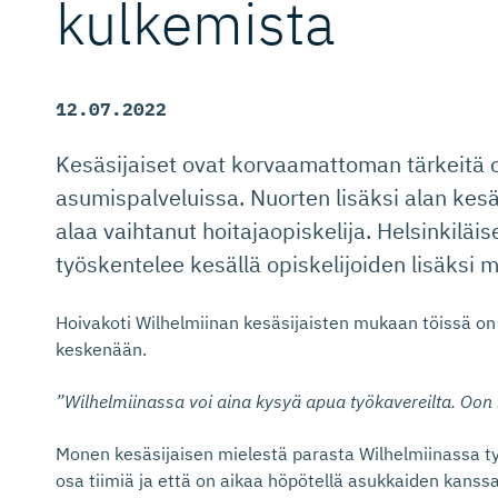
kulkemista
12.07.2022
Kesäsijaiset ovat korvaamattoman tärkeitä o
asumispalveluissa. Nuorten lisäksi alan kes
alaa vaihtanut hoitajaopiskelija. Helsinkiläi
työskentelee kesällä opiskelijoiden lisäksi 
Hoivakoti Wilhelmiinan kesäsijaisten mukaan töissä on 
keskenään.
”Wilhelmiinassa voi aina kysyä apua työkavereilta. Oon h
Monen kesäsijaisen mielestä parasta Wilhelmiinassa työ
osa tiimiä ja että on aikaa höpötellä asukkaiden kan