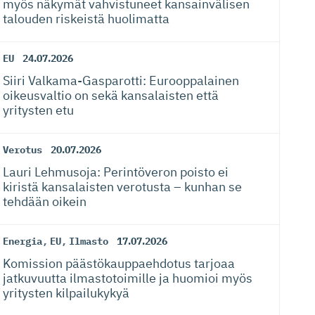
myös näkymät vahvistuneet kansainvälisen
talouden riskeistä huolimatta
EU
24.07.2026
Siiri Valkama-Gas­pa­rotti: Eurooppalainen
oikeusvaltio on sekä kansalaisten että
yritysten etu
Verotus
20.07.2026
Lauri Lehmusoja: Perintöveron poisto ei
kiristä kansalaisten verotusta – kunhan se
tehdään oikein
Energia
,
EU
,
Ilmasto
17.07.2026
Komission päästökaup­paehdotus tarjoaa
jatkuvuutta ilmastotoimille ja huomioi myös
yritysten kilpailukykyä