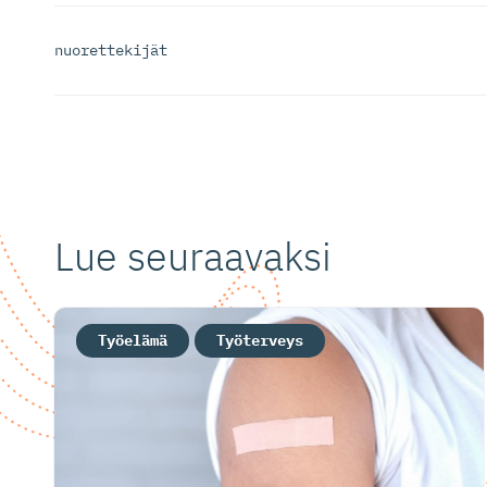
nuorettekijät
Lue seuraavaksi
Työelämä
Työterveys