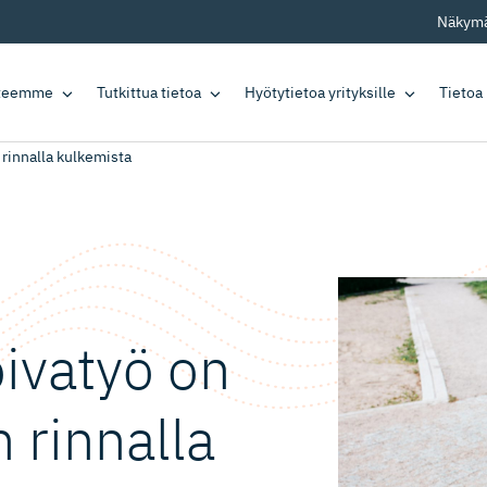
Näkymä
tteemme
Tutkittua tietoa
Hyötytietoa yrityksille
Tietoa
 rinnalla kulkemista
oivatyö on
 rinnalla