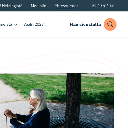
 Helsingistä
Medialle
Yhteystiedot
FI
EN
SV
Hae sivustolta
 meistä
Vaalit 2027