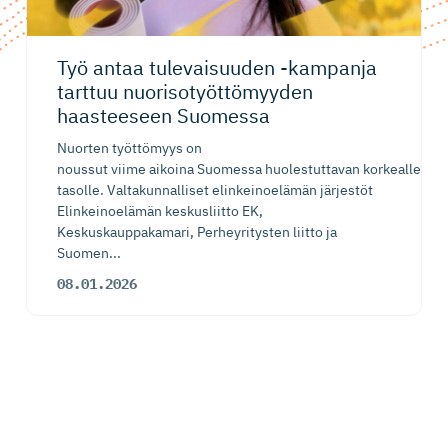
Työ antaa tulevaisuuden -kampanja
tarttuu nuorisotyöt­tö­myyden
haasteeseen Suomessa
Nuorten työttömyys on
noussut viime aikoina Suomessa huolestuttavan korkealle
tasolle. Valtakunnalliset elinkeinoelämän järjestöt
Elinkeinoelämän keskusliitto EK,
Keskuskauppakamari, Perheyritysten liitto ja
Suomen...
08.01.2026