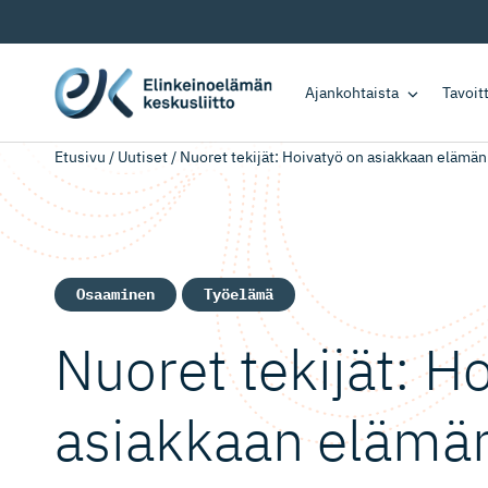
Ajankohtaista
Tavoi
Etusivu
/
Uutiset
/
Nuoret tekijät: Hoivatyö on asiakkaan elämän
Osaaminen
Työelämä
Nuoret tekijät: H
asiakkaan elämän