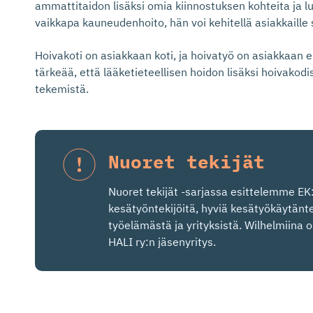
ammattitaidon lisäksi omia kiinnostuksen kohteita ja l
vaikkapa kauneudenhoito, hän voi kehitellä asiakkaille s
Hoivakoti on asiakkaan koti, ja hoivatyö on asiakkaan e
tärkeää, että lääketieteellisen hoidon lisäksi hoivako
tekemistä.
Nuoret tekijät
Nuoret tekijät -sarjassa esittelemme EK
kesätyöntekijöitä, hyviä kesätyökäytänt
työelämästä ja yrityksistä. Wilhelmiina o
HALI ry:n jäsenyritys.