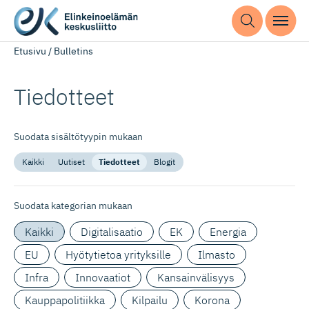
Etusivu
/
Bulletins
Tiedotteet
Suodata sisältötyypin mukaan
Kaikki
Uutiset
Tiedotteet
Blogit
Suodata kategorian mukaan
Kaikki
Digitalisaatio
EK
Energia
EU
Hyötytietoa yrityksille
Ilmasto
Infra
Innovaatiot
Kansainvälisyys
Kauppapolitiikka
Kilpailu
Korona