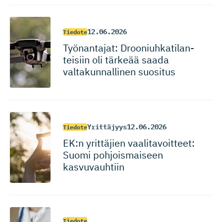
12.06.2026
Tiedote
Työnantajat: Drooniuhka­ti­lan­
teisiin oli tärkeää saada
valtakunnallinen suositus
Yrittäjyys
12.06.2026
Tiedote
EK:n yrittäjien vaalitavoitteet:
Suomi pohjoismaiseen
kasvuvauhtiin
Tiedote