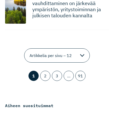
vauhdittaminen on järkevää
ympäristön, yritystoi­minnan ja
julkisen talouden kannalta
1
2
3
…
91
Aiheen suosituimmat