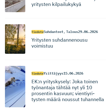
yritysten kilpailukykyä
Suhdanteet
,
Talous
29.06.2026
Tiedote
Yritysten suhdannenousu
voimistuu
Yrittäjyys
15.06.2026
Tiedote
EK:n yrityskysely: Joka toinen
työnantaja tähtää nyt yli 10
prosentin kasvuun; vientiyri­
tysten määrä noussut tuhannella