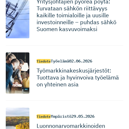
Yritysjoh­tajien pyöreä pöytä:
Turvataan sähkön riittävyys
kaikille toimialoille ja uusille
investoin­neille – puhdas sähkö
Suomen kasvuvoimaksi
Työelämä
02.06.2026
Tiedote
Työmarkki­na­kes­kus­jär­jestöt:
Tuottava ja hyvinvoiva työelämä
on yhteinen asia
Ympäristö
29.05.2026
Tiedote
Luonnonar­vo­mark­ki­noiden