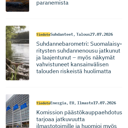
paranemista
Suhdanteet
,
Talous
27.07.2026
Tiedote
Suhdanneba­ro­metri: Suomalaisy­
ri­tysten suhdannenousu jatkunut
ja laajentunut – myös näkymät
vahvistuneet kansainvälisen
talouden riskeistä huolimatta
Energia
,
EU
,
Ilmasto
17.07.2026
Tiedote
Komission päästökaup­paehdotus
tarjoaa jatkuvuutta
ilmastotoimille ja huomioi myös