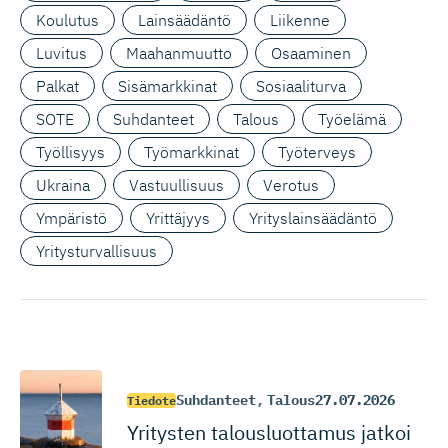
Koulutus
Lainsäädäntö
Liikenne
Luvitus
Maahanmuutto
Osaaminen
Palkat
Sisämarkkinat
Sosiaaliturva
SOTE
Suhdanteet
Talous
Työelämä
Työllisyys
Työmarkkinat
Työterveys
Ukraina
Vastuullisuus
Verotus
Ympäristö
Yrittäjyys
Yrityslainsäädäntö
Yritysturvallisuus
Suhdanteet
,
Talous
27.07.2026
Tiedote
Yritysten talousluottamus jatkoi