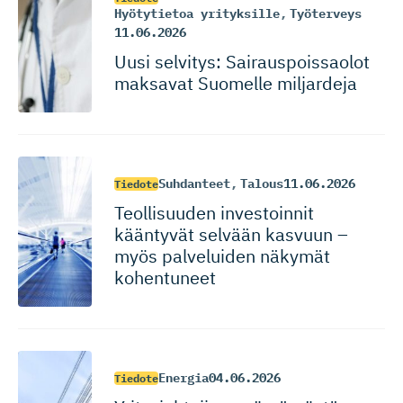
Hyötytietoa yrityksille
,
Työterveys
11.06.2026
Uusi selvitys: Sairauspois­saolot
maksavat Suomelle miljardeja
Suhdanteet
,
Talous
11.06.2026
Tiedote
Teollisuuden investoinnit
kääntyvät selvään kasvuun –
myös palveluiden näkymät
kohentuneet
Energia
04.06.2026
Tiedote