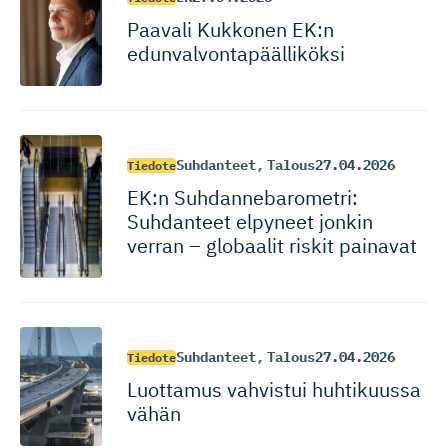
Paavali Kukkonen EK:n
edunvalvon­ta­pääl­liköksi
Suhdanteet
,
Talous
27.04.2026
Tiedote
EK:n Suhdanneba­ro­metri:
Suhdanteet elpyneet jonkin
verran – globaalit riskit painavat
Suhdanteet
,
Talous
27.04.2026
Tiedote
Luottamus vahvistui huhtikuussa
vähän