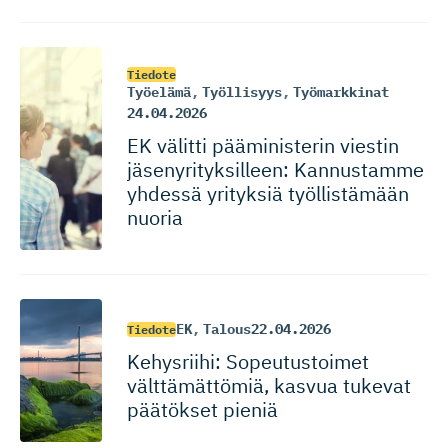
Tiedote
Työelämä
,
Työllisyys
,
Työmarkkinat
24.04.2026
EK välitti pääministerin viestin
jäsenyrityk­silleen: Kannustamme
yhdessä yrityksiä työllistämään
nuoria
EK
,
Talous
22.04.2026
Tiedote
Kehysriihi: Sopeutustoimet
välttämät­tömiä, kasvua tukevat
päätökset pieniä