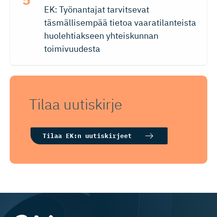
EK: Työnantajat tarvitsevat
täsmällisempää tietoa vaaratilanteista
huolehtiakseen yhteiskunnan
toimivuudesta
Tilaa uutiskirje
Tilaa EK:n uutiskirjeet