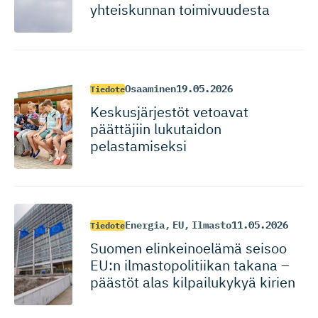
yhteiskunnan toimivuudesta
Osaaminen
19.05.2026
Tiedote
Keskusjär­jestöt vetoavat
päättäjiin lukutaidon
pelastamiseksi
Energia
,
EU
,
Ilmasto
11.05.2026
Tiedote
Suomen elinkeinoelämä seisoo
EU:n ilmastopo­li­tiikan takana –
päästöt alas kilpailukykyä kirien