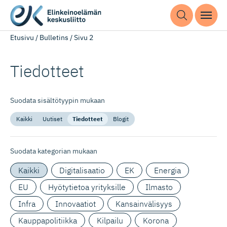
Etusivu
/
Bulletins
/
Sivu 2
Tiedotteet
Suodata sisältötyypin mukaan
Kaikki
Uutiset
Tiedotteet
Blogit
Suodata kategorian mukaan
Kaikki
Digitalisaatio
EK
Energia
EU
Hyötytietoa yrityksille
Ilmasto
Infra
Innovaatiot
Kansainvälisyys
Kauppapolitiikka
Kilpailu
Korona