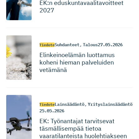
EK:n eduskunta­vaa­li­ta­voitteet
2027
Suhdanteet
,
Talous
27.05.2026
Tiedote
Elinkeinoelämän luottamus
koheni hieman palveluiden
vetämänä
Lainsäädäntö
,
Yrityslainsäädäntö
Tiedote
25.05.2026
EK: Työnantajat tarvitsevat
täsmällisempää tietoa
vaaratilan­teista huolehtiakseen