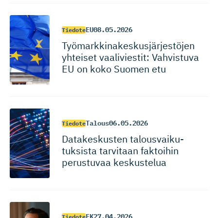
EU
08.05.2026
Tiedote
Työmarkki­na­kes­kus­jär­jestöjen
yhteiset vaaliviestit: Vahvistuva
EU on koko Suomen etu
Talous
06.05.2026
Tiedote
Datakeskusten talousvai­ku­
tuksista tarvitaan faktoihin
perustuvaa keskustelua
EK
27.04.2026
Tiedote