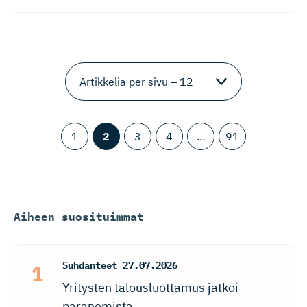
1
2
3
4
…
91
Aiheen suosituimmat
Suhdanteet
27.07.2026
Yritysten talousluottamus jatkoi
paranemista