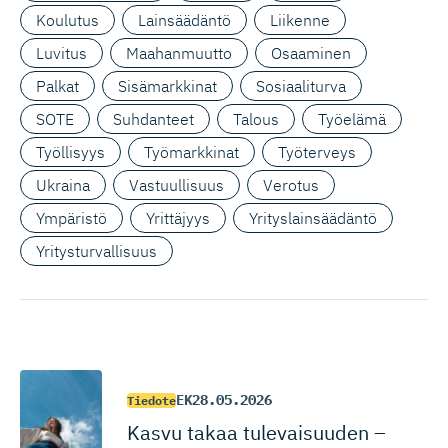
Koulutus
Lainsäädäntö
Liikenne
Luvitus
Maahanmuutto
Osaaminen
Palkat
Sisämarkkinat
Sosiaaliturva
SOTE
Suhdanteet
Talous
Työelämä
Työllisyys
Työmarkkinat
Työterveys
Ukraina
Vastuullisuus
Verotus
Ympäristö
Yrittäjyys
Yrityslainsäädäntö
Yritysturvallisuus
EK
28.05.2026
Tiedote
Kasvu takaa tulevaisuuden –