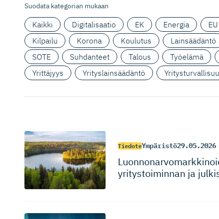
Suodata kategorian mukaan
Kaikki
Digitalisaatio
EK
Energia
EU
Kilpailu
Korona
Koulutus
Lainsäädäntö
SOTE
Suhdanteet
Talous
Työelämä
Yrittäjyys
Yrityslainsäädäntö
Yritysturvallisu
Ympäristö
29.05.2026
Tiedote
Luonnonar­vo­mark­ki­n
yritystoi­minnan ja jul