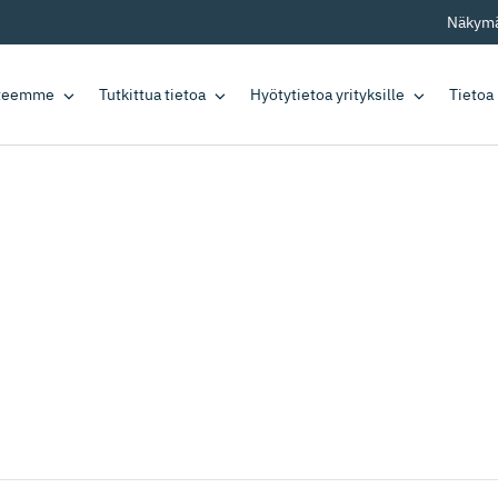
Näkymä
tteemme
Tutkittua tietoa
Hyötytietoa yrityksille
Tietoa