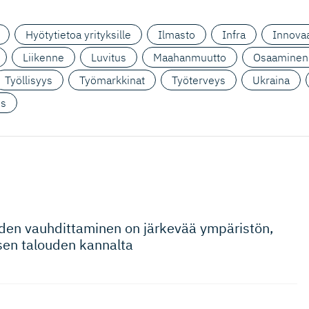
Hyötytietoa yrityksille
Ilmasto
Infra
Innovaa
Liikenne
Luvitus
Maahanmuutto
Osaaminen
Työllisyys
Työmarkkinat
Työterveys
Ukraina
us
oiden vauhdittaminen on järkevää ympäristön,
kisen talouden kannalta