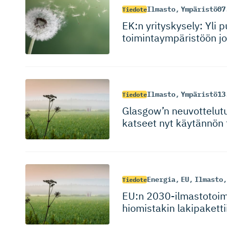
Ilmasto
,
Ympäristö
07
Tiedote
EK:n yrityskysely: Yli 
toimintaym­pä­ristöön jo
Ilmasto
,
Ympäristö
13
Tiedote
Glasgow’n neuvottelutul
katseet nyt käytännön
Energia
,
EU
,
Ilmasto
,
Tiedote
EU:n 2030-ilmas­to­toim
hiomistakin lakipaketti