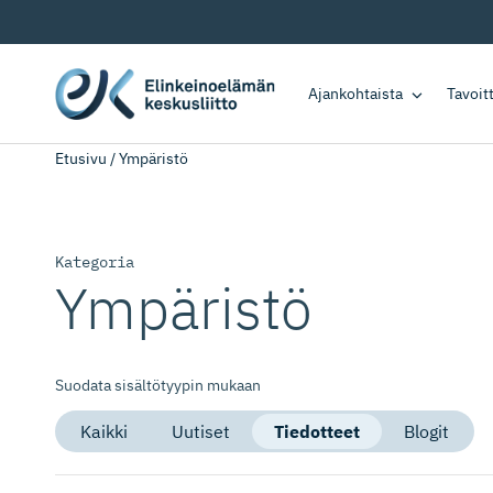
Ajankohtaista
Tavoi
Etusivu
/
Ympäristö
Kategoria
Ympäristö
Suodata sisältötyypin mukaan
Kaikki
Uutiset
Tiedotteet
Blogit