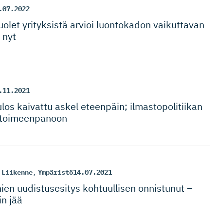
.07.2022
puolet yrityksistä arvioi luontokadon vaikuttavan
 nyt
.11.2021
os kaivattu askel eteenpäin; ilmastopo­li­tiikan
 toimeenpanoon
Liikenne
,
Ympäristö
14.07.2021
ien uudistusesitys kohtuullisen onnistunut –
in jää