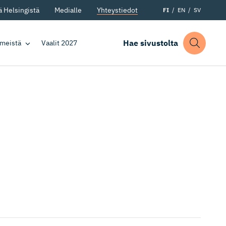
 Helsingistä
Medialle
Yhteystiedot
FI
EN
SV
Hae sivustolta
 meistä
Vaalit 2027