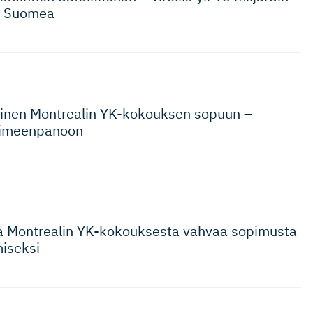
i Suomea
äinen Montrealin YK-kokouksen sopuun –
toimeenpanoon
a Montrealin YK-kokouksesta vahvaa sopimusta
iseksi