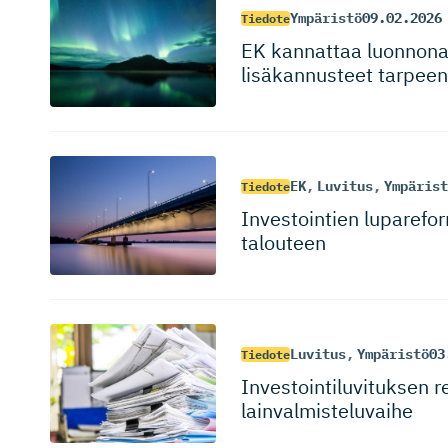
Ympäristö
09.02.2026
Tiedote
EK kannattaa luonnonar
lisäkannusteet tarpeen
EK
,
Luvitus
,
Ympärist
Tiedote
Investointien luparefor
talouteen
Luvitus
,
Ympäristö
03
Tiedote
Investoin­ti­lu­vi­tuksen
lainvalmis­te­luvaihe