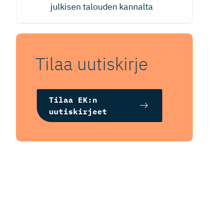
julkisen talouden kannalta
Tilaa uutiskirje
Tilaa EK:n
uutiskirjeet