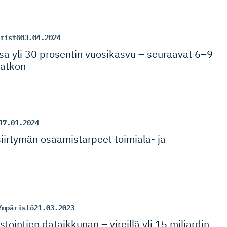
ristö
03.04.2024
ssa yli 30 prosentin vuosikasvu – seuraavat 6–9
jatkon
17.01.2024
siirtymän osaamistarpeet toimiala- ja
Ympäristö
21.03.2023
tointien dataikkunan – vireillä yli 15 miljardin