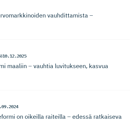
­vo­mark­ki­noiden vauhdittamista –
ö
10.12.2025
mi maaliin – vauhtia luvitukseen, kasvua
.09.2024
 reformi on oikeilla raiteilla – edessä ratkaiseva