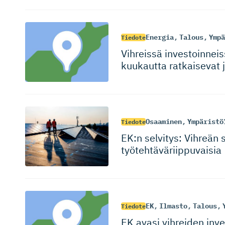
Energia
,
Talous
,
Ympä
Tiedote
Vihreissä investoin­nei
kuukautta ratkaisevat 
Osaaminen
,
Ympäristö
Tiedote
EK:n selvitys: Vihreän 
työtehtävä­riip­puvaisia
EK
,
Ilmasto
,
Talous
,
Tiedote
EK avasi vihreiden inves