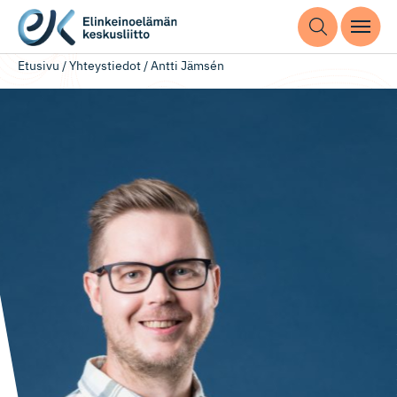
Etusivu
/
Yhteystiedot
/
Antti Jämsén