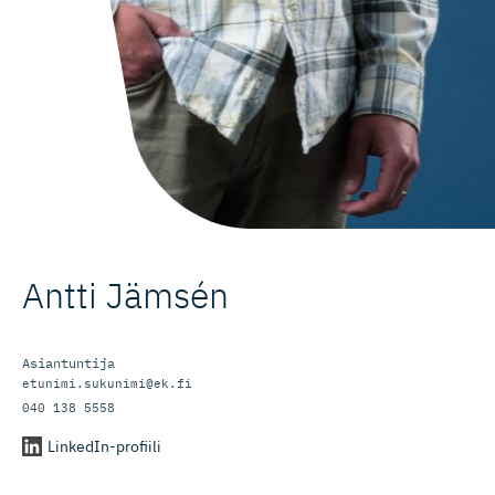
Antti Jämsén
Asiantuntija
etunimi.sukunimi@ek.fi
040 138 5558
LinkedIn-profiili