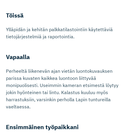
Töissä
Ylläpidän ja kehitän palkkatilastointiin käytettäviä
tietojärjestelmiä ja raportointia.
Vapaalla
Perheeltä liikenevän ajan vietän luontokuvauksen
parissa kuvaten kaikkea luontoon liittyvää
monipuolisesti. Useimmin kameran etsimestä löytyy
jokin hyönteinen tai lintu. Kalastus kuuluu myös
harrastuksiin, varsinkin perholla Lapin tuntureilla
vaeltaessa.
Ensimmäinen työpaikkani