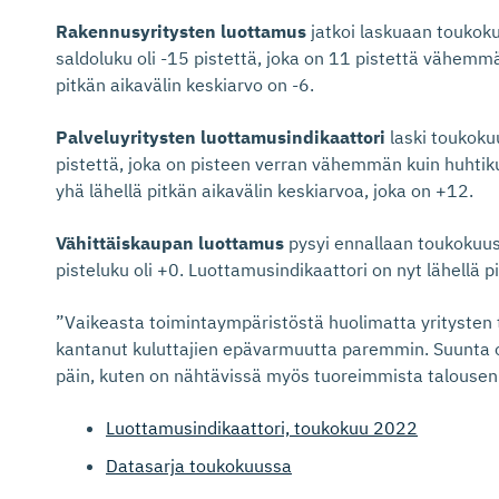
Rakennusyritysten luottamus
jatkoi laskuaan toukok
saldoluku oli -15 pistettä, joka on 11 pistettä vähemm
pitkän aikavälin keskiarvo on -6.
Palveluyritysten luottamusindikaattori
laski toukoku
pistettä, joka on pisteen verran vähemmän kuin huhtik
yhä lähellä pitkän aikavälin keskiarvoa, joka on +12.
Vähittäiskaupan luottamus
pysyi ennallaan toukokuus
pisteluku oli +0. Luottamusindikaattori on nyt lähellä p
”Vaikeasta toimintaympäristöstä huolimatta yritysten 
kantanut kuluttajien epävarmuutta paremmin. Suunta o
päin, kuten on nähtävissä myös tuoreimmista talousenn
Luottamusindikaattori, toukokuu 2022
Datasarja toukokuussa