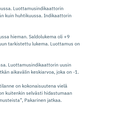
uussa. Luottamusindikaattorin
än kuin huhtikuussa. Indikaattorin
ussa hieman. Saldolukema oli +9
uun tarkistettu lukema. Luottamus on
sa. Luottamusindikaattorin uusin
itkän aikavälin keskiarvoa, joka on -1.
tilanne on kokonaisuutena vielä
n kuitenkin selvästi hidastumaan
usteista”, Pakarinen jatkaa.