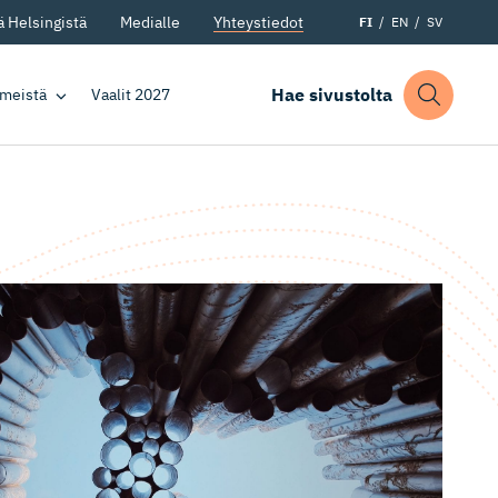
 Helsingistä
Medialle
Yhteystiedot
FI
EN
SV
Hae sivustolta
 meistä
Vaalit 2027