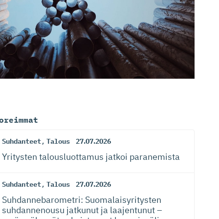
oreimmat
Suhdanteet
,
Talous
27.07.2026
Yritysten talousluottamus jatkoi paranemista
Suhdanteet
,
Talous
27.07.2026
Suhdanneba­ro­metri: Suomalaisy­ri­tysten
suhdannenousu jatkunut ja laajentunut –