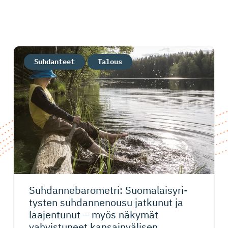
Suhdanteet
Talous
Suhdanneba­ro­metri: Suomalaisy­ri­
tysten suhdannenousu jatkunut ja
laajentunut – myös näkymät
vahvistuneet kansainvälisen