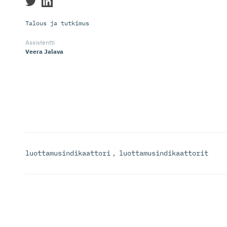
Talous ja tutkimus
Assistentti
Veera Jalava
luottamusindikaattori
,
luottamusindikaattorit