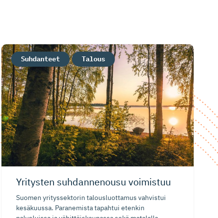
Suhdanteet
Talous
Yritysten suhdannenousu voimistuu
Suomen yrityssektorin talousluottamus vahvistui
kesäkuussa. Paranemista tapahtui etenkin