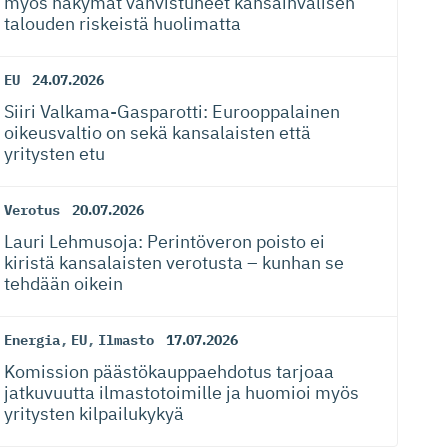
myös näkymät vahvistuneet kansainvälisen
talouden riskeistä huolimatta
EU
24.07.2026
Siiri Valkama-Gas­pa­rotti: Eurooppalainen
oikeusvaltio on sekä kansalaisten että
yritysten etu
Verotus
20.07.2026
Lauri Lehmusoja: Perintöveron poisto ei
kiristä kansalaisten verotusta – kunhan se
tehdään oikein
Energia
,
EU
,
Ilmasto
17.07.2026
Komission päästökaup­paehdotus tarjoaa
jatkuvuutta ilmastotoimille ja huomioi myös
yritysten kilpailukykyä