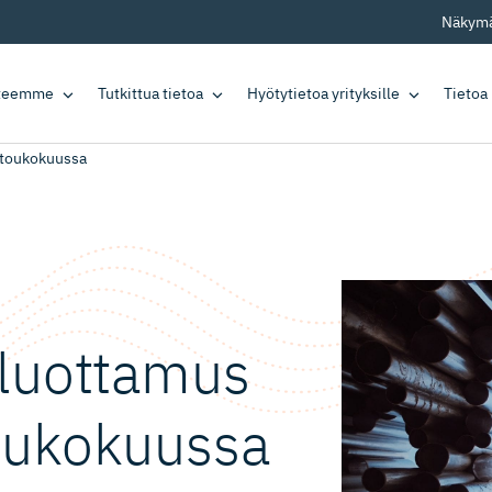
Näkymä
tteemme
Tutkittua tietoa
Hyötytietoa yrityksille
Tietoa
 toukokuussa
 luottamus
toukokuussa