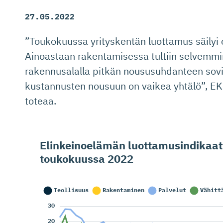
27.05.2022
”Toukokuussa yrityskentän luottamus säilyi 
Ainoastaan rakentamisessa tultiin selvemmin
rakennusalalla pitkän noususuhdanteen so
kustannusten nousuun on vaikea yhtälö”, EK
toteaa.
Elinkeinoelämän luottamusin­di­kaat
toukokuussa 2022