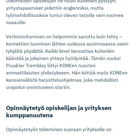
Ulkomaisen opiskelijan tie nousi kuitenkin pystyyn:
yritystapaamiset pidettiin englanniksi, mutta
työmahdollisuuksia tuntui olevan tarjolla vain suomea
osaaville.
Verkostoituminen on helpommin sanottu kuin tehty –
kontaktien luominen lähtee uudessa asuinmaassa usein
tyhjältä pöydältä. Kaikki kivet kannattaa kuitenkin
kääntää ja jokainen yhteys hyödyntää. Tämän vuoksi
Poudrier Tremblay liittyi KONEen nuorten
ammattilaisten yhdistykseen. Hän kiittää myös KONEen
kansainvälistä harjoitteluohjelmaa, joka mahdollisti
urapolun onnistuneen startin.
Opinnäytetyö opiskelijan ja yrityksen
kumppanuutena
Opinnäytetyön tekeminen suoraan yritykselle on