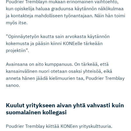
Poudrier Tremblayn mukaan erinomainen vaihtoehto,
kun opiskelija haluaa graduunsa käytännön näkökulmaa
ja kontakteja mahdolliseen työnantajaan. Näin hän toimi
myös itse.
”Opinnäytetyön kautta sain arvokasta käytännön
kokemusta ja pääsin kiinni KONEelle tärkeään
projektiin”.
Avainsana on aito kumppanuus. On tärkeää, että
kansainvälinen nuori otetaan osaksi yhteisöä, eikä
anneta hänen jäädä kielimuurien taa, Poudrier Tremblay
sanoo.
Kuulut yritykseen aivan yhtä vahvasti kuin
suomalainen kollegasi
Poudrier Tremblay kiittää KONEen yrityskulttuuria.