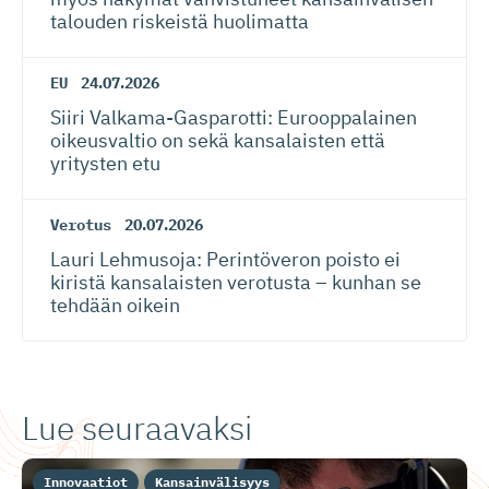
talouden riskeistä huolimatta
EU
24.07.2026
Siiri Valkama-Gas­pa­rotti: Eurooppalainen
oikeusvaltio on sekä kansalaisten että
yritysten etu
Verotus
20.07.2026
Lauri Lehmusoja: Perintöveron poisto ei
kiristä kansalaisten verotusta – kunhan se
tehdään oikein
Lue seuraavaksi
Innovaatiot
Kansainvälisyys