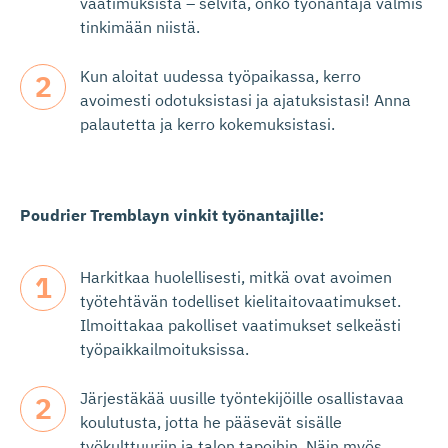
vaatimuksista – selvitä, onko työnantaja valmis
tinkimään niistä.
Kun aloitat uudessa työpaikassa, kerro
avoimesti odotuksistasi ja ajatuksistasi! Anna
palautetta ja kerro kokemuksistasi.
Poudrier Tremblayn vinkit työnantajille:
Harkitkaa huolellisesti, mitkä ovat avoimen
työtehtävän todelliset kielitaitovaatimukset.
Ilmoittakaa pakolliset vaatimukset selkeästi
työpaikkailmoituksissa.
Järjestäkää uusille työntekijöille osallistavaa
koulutusta, jotta he pääsevät sisälle
työkulttuuriin ja talon tapoihin. Näin myös