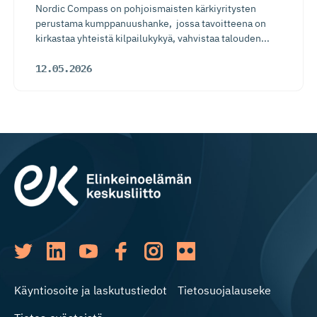
Nordic Compass on pohjoismaisten kärkiyritysten
perustama kumppanuushanke, jossa tavoitteena on
kirkastaa yhteistä kilpailukykyä, vahvistaa talouden...
12.05.2026
Käyntiosoite ja laskutustiedot
Tietosuojalauseke