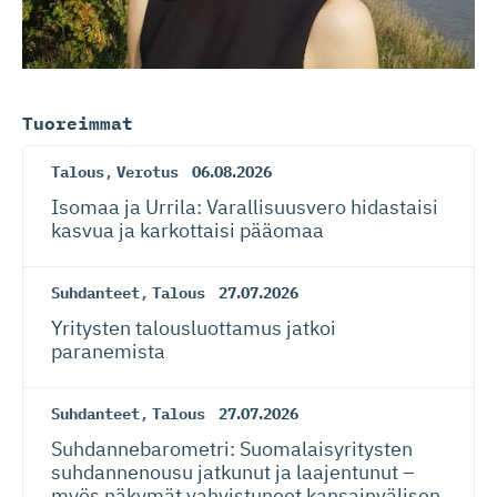
Tuoreimmat
Talous
,
Verotus
06.08.2026
Isomaa ja Urrila: Varallisuusvero hidastaisi
kasvua ja karkottaisi pääomaa
Suhdanteet
,
Talous
27.07.2026
Yritysten talousluottamus jatkoi
paranemista
Suhdanteet
,
Talous
27.07.2026
Suhdanneba­ro­metri: Suomalaisy­ri­tysten
suhdannenousu jatkunut ja laajentunut –
myös näkymät vahvistuneet kansainvälisen