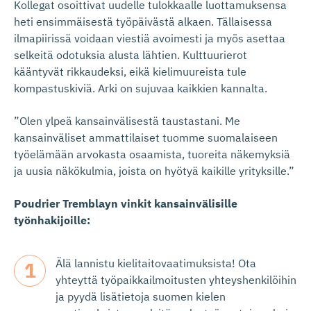
Kollegat osoittivat uudelle tulokkaalle luottamuksensa
heti ensimmäisestä työpäivästä alkaen. Tällaisessa
ilmapiirissä voidaan viestiä avoimesti ja myös asettaa
selkeitä odotuksia alusta lähtien. Kulttuurierot
kääntyvät rikkaudeksi, eikä kielimuureista tule
kompastuskiviä. Arki on sujuvaa kaikkien kannalta.
”Olen ylpeä kansainvälisestä taustastani. Me
kansainväliset ammattilaiset tuomme suomalaiseen
työelämään arvokasta osaamista, tuoreita näkemyksiä
ja uusia näkökulmia, joista on hyötyä kaikille yrityksille.”
Poudrier Tremblayn vinkit kansainvälisille
työnhakijoille:
Älä lannistu kielitaitovaatimuksista! Ota
yhteyttä työpaikkailmoitusten yhteyshenkilöihin
ja pyydä lisätietoja suomen kielen