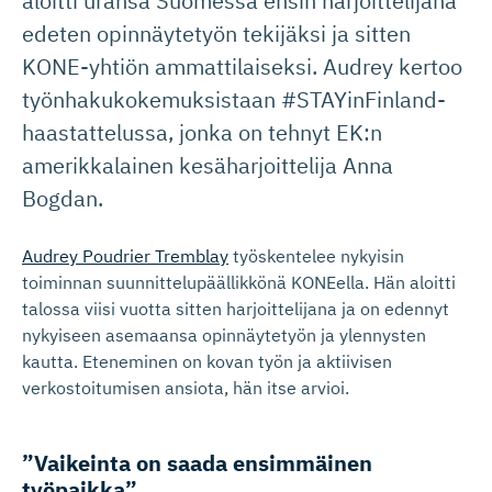
aloitti uransa Suomessa ensin harjoittelijana
edeten opinnäytetyön tekijäksi ja sitten
KONE-yhtiön ammattilaiseksi. Audrey kertoo
työnhakukokemuksistaan #STAYinFinland-
haastattelussa, jonka on tehnyt EK:n
amerikkalainen kesäharjoittelija Anna
Bogdan.
Audrey Poudrier Tremblay
työskentelee nykyisin
toiminnan suunnittelupäällikkönä KONEella. Hän aloitti
talossa viisi vuotta sitten harjoittelijana ja on edennyt
nykyiseen asemaansa opinnäytetyön ja ylennysten
kautta. Eteneminen on kovan työn ja aktiivisen
verkostoitumisen ansiota, hän itse arvioi.
”Vaikeinta on saada ensimmäinen
työpaikka”