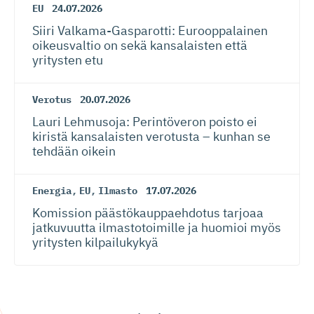
EU
24.07.2026
Siiri Valkama-Gas­pa­rotti: Eurooppalainen
oikeusvaltio on sekä kansalaisten että
yritysten etu
Verotus
20.07.2026
Lauri Lehmusoja: Perintöveron poisto ei
kiristä kansalaisten verotusta – kunhan se
tehdään oikein
Energia
,
EU
,
Ilmasto
17.07.2026
Komission päästökaup­paehdotus tarjoaa
jatkuvuutta ilmastotoimille ja huomioi myös
yritysten kilpailukykyä