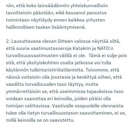
niin, että koko lainsäädännön yhteiskunnallisiin
tavoitteisiin päästään, eikä kasvanut panostus
toimintaan näyttäydy ennen kaikkea yritysten
hallinnollisen taakan lisääntymisenä.
2.
Lausuttavana olevan liitteen valossa näyttää siltä,
että suuria vaatimustasoeroja Katakrin ja NATO:n
turvallisuusvaatimusten välillä ei ole. Tämä ei sulje pois
sitä, että yksityiskohtien osalta jatkossa voi tulla
käytännön tulkintaristiriitatilanteita. Toivomme, että
näissä voitaisiin olla joustavia ja keskittyä siihen, että
vaadittu turvallisuuden taso täyttyy, mutta
ymmärrettäisiin se, että useimmissa tapauksissa taso
voidaan saavuttaa eri keinoilla, joiden pitäisi olla
toimijan valittavissa. Vaativalle osapuolelle olennaista
tulee olla tietyn turvallisuustason saavuttaminen, ei se,
millä keinoilla se on saavutettu.