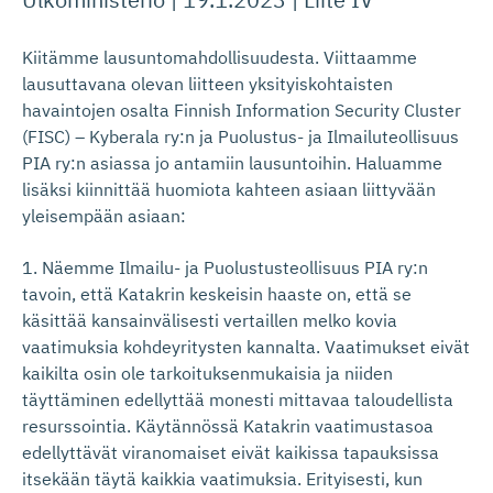
Kiitämme lausuntomahdollisuudesta. Viittaamme
lausuttavana olevan liitteen yksityiskohtaisten
havaintojen osalta Finnish Information Security Cluster
(FISC) – Kyberala ry:n ja Puolustus- ja Ilmailuteollisuus
PIA ry:n asiassa jo antamiin lausuntoihin. Haluamme
lisäksi kiinnittää huomiota kahteen asiaan liittyvään
yleisempään asiaan:
1.
Näemme Ilmailu- ja Puolustusteollisuus PIA ry:n
tavoin, että Katakrin keskeisin haaste on, että se
käsittää kansainvälisesti vertaillen melko kovia
vaatimuksia kohdeyritysten kannalta. Vaatimukset eivät
kaikilta osin ole tarkoituksenmukaisia ja niiden
täyttäminen edellyttää monesti mittavaa taloudellista
resurssointia. Käytännössä Katakrin vaatimustasoa
edellyttävät viranomaiset eivät kaikissa tapauksissa
itsekään täytä kaikkia vaatimuksia. Erityisesti, kun