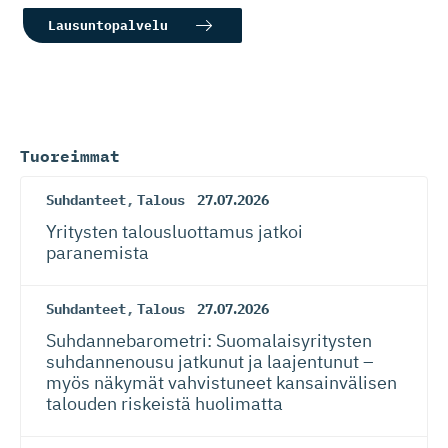
Lausuntopalvelu
Tuoreimmat
Suhdanteet
,
Talous
27.07.2026
Yritysten talousluottamus jatkoi
paranemista
Suhdanteet
,
Talous
27.07.2026
Suhdanneba­ro­metri: Suomalaisy­ri­tysten
suhdannenousu jatkunut ja laajentunut –
myös näkymät vahvistuneet kansainvälisen
talouden riskeistä huolimatta