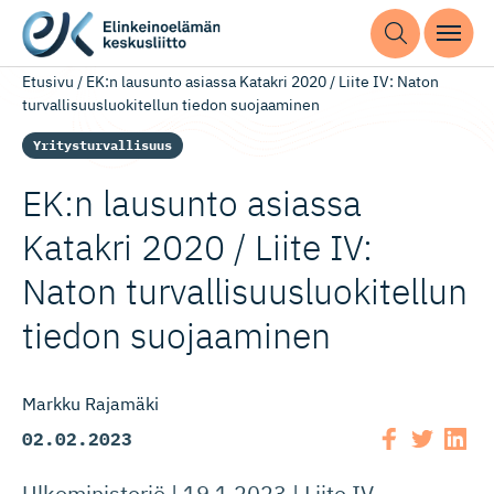
Etusivu
/
EK:n lausunto asiassa Katakri 2020 / Liite IV: Naton
turvallisuusluokitellun tiedon suojaaminen​
Yritysturvallisuus
EK:n lausunto asiassa
Katakri 2020 / Liite IV:
Naton turvallisuus­luo­ki­tellun
tiedon suojaaminen​
Markku Rajamäki
02.02.2023
Ulkoministeriö | 19.1.2023 | Liite IV