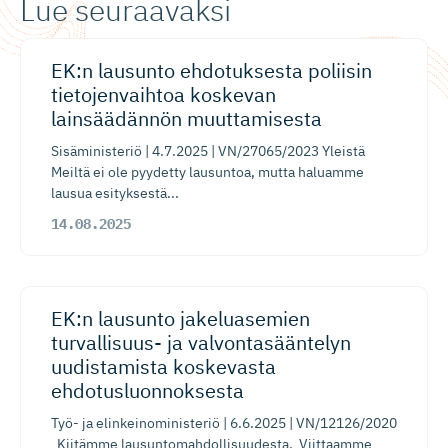
Lue seuraavaksi
EK:n lausunto ehdotuksesta poliisin
tietojenvaihtoa koskevan
lainsäädännön muuttamisesta​
Sisäministeriö | 4.7.2025 | VN/27065/2023 Yleistä
Meiltä ei ole pyydetty lausuntoa, mutta haluamme
lausua esityksestä...
14.08.2025
EK:n lausunto jakeluasemien
turvallisuus- ja valvontasääntelyn
uudistamista koskevasta
ehdotusluon­noksesta​
Työ- ja elinkeinoministeriö | 6.6.2025 | VN/12126/2020
Kiitämme lausuntomahdollisuudesta. Viittaamme