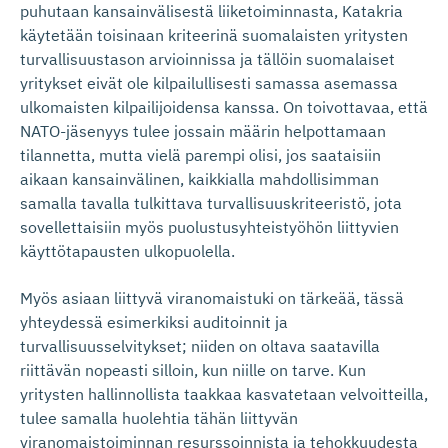
puhutaan kansainvälisestä liiketoiminnasta, Katakria
käytetään toisinaan kriteerinä suomalaisten yritysten
turvallisuustason arvioinnissa ja tällöin suomalaiset
yritykset eivät ole kilpailullisesti samassa asemassa
ulkomaisten kilpailijoidensa kanssa. On toivottavaa, että
NATO-jäsenyys tulee jossain määrin helpottamaan
tilannetta, mutta vielä parempi olisi, jos saataisiin
aikaan kansainvälinen, kaikkialla mahdollisimman
samalla tavalla tulkittava turvallisuuskriteeristö, jota
sovellettaisiin myös puolustusyhteistyöhön liittyvien
käyttötapausten ulkopuolella.
Myös asiaan liittyvä viranomaistuki on tärkeää, tässä
yhteydessä esimerkiksi auditoinnit ja
turvallisuusselvitykset; niiden on oltava saatavilla
riittävän nopeasti silloin, kun niille on tarve. Kun
yritysten hallinnollista taakkaa kasvatetaan velvoitteilla,
tulee samalla huolehtia tähän liittyvän
viranomaistoiminnan resurssoinnista ja tehokkuudesta