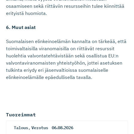
osaamiseen sekä riittäviin resursseihin tulee kiinnittää
erityistä huomiota.
6. Muut asiat
Suomalaisen elinkeinoelämän kannalta on tärkeää, että
toimivaltaisilla viranomaisilla on riittävät resurssit
huolehtia valvontatehtävistään sekä osallistua EU:n
valvontaviranomaisten yhteistyöhön, jottei asetuksen
tulkinta eriydy eri jäsenvaltioissa suomalaiselle
elinkeinoelämälle epäedullisella tavalla.
Tuoreimmat
Talous
,
Verotus
06.08.2026