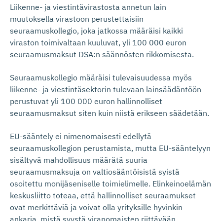
Liikenne- ja viestintävirastosta annetun lain
muutoksella virastoon perustettaisiin
seuraamuskollegio, joka jatkossa määräisi kaikki
viraston toimivaltaan kuuluvat, yli 100 000 euron
seuraamusmaksut DSA:n säännösten rikkomisesta.
Seuraamuskollegio määräisi tulevaisuudessa myös
liikenne- ja viestintäsektorin tulevaan lainsäädäntöön
perustuvat yli 100 000 euron hallinnolliset
seuraamusmaksut siten kuin niistä erikseen säädetään.
EU-sääntely ei nimenomaisesti edellytä
seuraamuskollegion perustamista, mutta EU-sääntelyyn
sisältyvä mahdollisuus määrätä suuria
seuraamusmaksuja on valtiosääntöisistä syistä
osoitettu monijäseniselle toimielimelle. Elinkeinoelämän
keskusliitto toteaa, että hallinnolliset seuraamukset
ovat merkittäviä ja voivat olla yrityksille hyvinkin
ankaria, mistä syystä viranomaisten riittävään