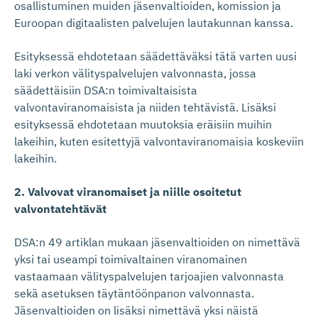
osallistuminen muiden jäsenvaltioiden, komission ja
Euroopan digitaalisten palvelujen lautakunnan kanssa.
Esityksessä ehdotetaan säädettäväksi tätä varten uusi
laki verkon välityspalvelujen valvonnasta, jossa
säädettäisiin DSA:n toimivaltaisista
valvontaviranomaisista ja niiden tehtävistä. Lisäksi
esityksessä ehdotetaan muutoksia eräisiin muihin
lakeihin, kuten esitettyjä valvontaviranomaisia koskeviin
lakeihin.
2. Valvovat viranomaiset ja niille osoitetut
valvontatehtävät
DSA:n 49 artiklan mukaan jäsenvaltioiden on nimettävä
yksi tai useampi toimivaltainen viranomainen
vastaamaan välityspalvelujen tarjoajien valvonnasta
sekä asetuksen täytäntöönpanon valvonnasta.
Jäsenvaltioiden on lisäksi nimettävä yksi näistä