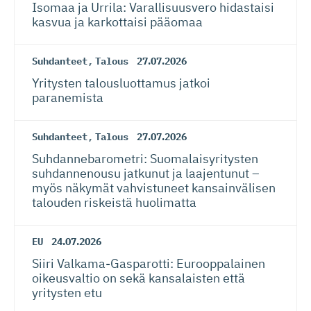
Isomaa ja Urrila: Varallisuusvero hidastaisi
kasvua ja karkottaisi pääomaa
Suhdanteet
,
Talous
27.07.2026
Yritysten talousluottamus jatkoi
paranemista
Suhdanteet
,
Talous
27.07.2026
Suhdanneba­ro­metri: Suomalaisy­ri­tysten
suhdannenousu jatkunut ja laajentunut –
myös näkymät vahvistuneet kansainvälisen
talouden riskeistä huolimatta
EU
24.07.2026
Siiri Valkama-Gas­pa­rotti: Eurooppalainen
oikeusvaltio on sekä kansalaisten että
yritysten etu