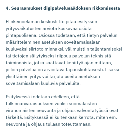
4. Seuraamukset digipalvelusäädöksen rikkomisesta
Elinkeinoelämän keskusliitto pitää esityksen
yritysvaikutusten arviota koskevaa osiota
pintapuolisena. Osiossa todetaan, että tietyn palvelun
määritteleminen asetuksen soveltamaisalaan
kuuluvaksi siirtotoiminnaksi, välimuistiin tallentamiseksi
tai tietojen säilytykseksi riippuu palvelun teknisistä
toiminnoista, jotka saattavat kehittyä ajan mittaan,
jolloin palvelua on arvioitava tapauskohtaisesti. Lisäksi
yksittäinen yritys voi tarjota useita asetuksen
soveltamisalaan kuuluvia palveluita.
Esityksessä todetaan edelleen, että
tulkinnanvaraisuuksien vuoksi suomalaisten
viranomaisten neuvonta ja ohjaus valvontatyössä ovat
tärkeitä. Esityksessä ei kuitenkaan kerrota, miten em.
neuvonta ja ohjaus tullaan toteuttamaan.