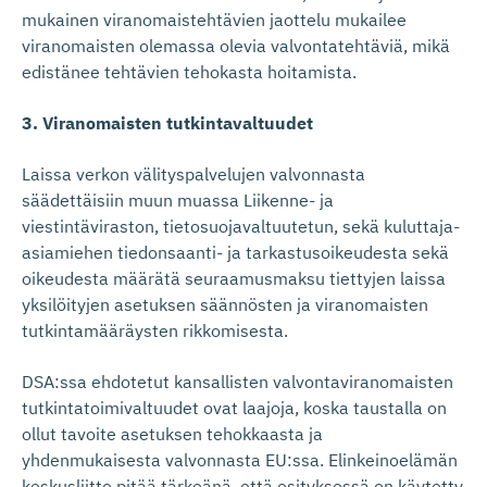
mukainen viranomaistehtävien jaottelu mukailee
viranomaisten olemassa olevia valvontatehtäviä, mikä
edistänee tehtävien tehokasta hoitamista.
3. Viranomaisten tutkintavaltuudet
Laissa verkon välityspalvelujen valvonnasta
säädettäisiin muun muassa Liikenne- ja
viestintäviraston, tietosuojavaltuutetun, sekä kuluttaja-
asiamiehen tiedonsaanti- ja tarkastusoikeudesta sekä
oikeudesta määrätä seuraamusmaksu tiettyjen laissa
yksilöityjen asetuksen säännösten ja viranomaisten
tutkintamääräysten rikkomisesta.
DSA:ssa ehdotetut kansallisten valvontaviranomaisten
tutkintatoimivaltuudet ovat laajoja, koska taustalla on
ollut tavoite asetuksen tehokkaasta ja
yhdenmukaisesta valvonnasta EU:ssa. Elinkeinoelämän
keskusliitto pitää tärkeänä, että esityksessä on käytetty