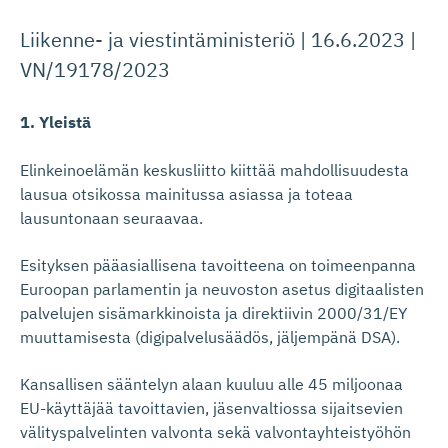
Liikenne- ja viestintäministeriö | 16.6.2023 |
VN/19178/2023
1. Yleistä
Elinkeinoelämän keskusliitto kiittää mahdollisuudesta
lausua otsikossa mainitussa asiassa ja toteaa
lausuntonaan seuraavaa.
Esityksen pääasiallisena tavoitteena on toimeenpanna
Euroopan parlamentin ja neuvoston asetus digitaalisten
palvelujen sisämarkkinoista ja direktiivin 2000/31/EY
muuttamisesta (digipalvelusäädös, jäljempänä DSA).
Kansallisen sääntelyn alaan kuuluu alle 45 miljoonaa
EU-käyttäjää tavoittavien, jäsenvaltiossa sijaitsevien
välityspalvelinten valvonta sekä valvontayhteistyöhön