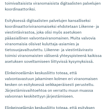
toimivaltaisista viranomaisista digitaalisten palvelujen
koordinaattoriksi.
Esityksessä digitaalisten palvelujen kansalliseksi
koordinaattoriviranomaiseksi ehdotetaan Liikenne- ja
viestintävirastoa, joka olisi myös asetuksen
pääasiallinen valvontaviranomainen. Muita valvovia
viranomaisia olisivat kuluttaja-asiamies ja
tietosuojavaltuutettu. Liikenne- ja viestintävirasto
toimisi viranomaisten välisenä yhteyspisteenä kaikissa
asetuksen soveltamiseen liittyvissä kysymyksissä.
Elinkeinoelämän keskusliitto toteaa, että
valvontavastuun jakaminen kolmen eri viranomaisen
kesken on esityksessä seikkaperäisesti perusteltu.
Järjestämisvaihtoehtoa on verrattu muun muassa
valvonnan keskitettyyn järjestämiseen.
Elinkeinoelämän keskusliitto toteaa, että esityksen