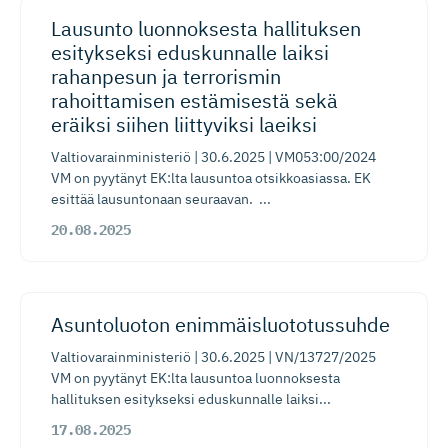
Lausunto luonnoksesta hallituksen
esitykseksi eduskunnalle laiksi
rahanpesun ja terrorismin
rahoittamisen estämisestä sekä
eräiksi siihen liittyviksi laeiksi
Valtiovarainministeriö | 30.6.2025 | VM053:00/2024
VM on pyytänyt EK:lta lausuntoa otsikkoasiassa. EK
esittää lausuntonaan seuraavan. ...
20.08.2025
​​Asuntoluoton enimmäisluo­to­tussuhde​
Valtiovarainministeriö | 30.6.2025 | VN/13727/2025
VM on pyytänyt EK:lta lausuntoa luonnoksesta
hallituksen esitykseksi eduskunnalle laiksi...
17.08.2025