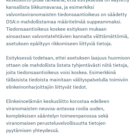
kansallista liikkumavaraa, ja esimerkiksi
valvontaviranomaisten tiedonsaantioikeus on säädetty
DSA:n mahdollistamaa määritelmää suppeammaksi.
Tiedonsaantioikeus koskee esityksen mukaan
ainoastaan valvontatehtävien kannalta välttämättömiä,
asetuksen epäiltyyn rikkomiseen liittyviä tietoja.
Esityksessä todetaan, ettei asetuksen laajuus huomioon
ottaen ole mahdollista listata tyhjentävästi niitä tietoja,
joita tiedonsaantioikeus voisi koskea. Esimerkkinä
tällaisista tiedoista mainitaan välityspalvelulla toimiviin
elinkeinonharjoittajiin liittyvät tiedot.
Elinkeinoelämän keskusliitto korostaa edelleen
viranomaisten neuvoa-antavaa roolia uuden,
kompleksisen sääntelyn toimeenpanossa sekä
viranomaisen perusteluvelvollisuutta tietojen
pyytämisen yhteydessä.