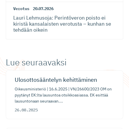
Verotus
20.07.2026
Lauri Lehmusoja: Perintöveron poisto ei
kiristä kansalaisten verotusta – kunhan se
tehdään oikein
Lue seuraavaksi
​Ulosotto­sääntelyn kehittäminen
Oikeusministeriö | 16.6.2025 | VN/26600/2023 OM on
pyytänyt EK:lta lausuntoa otsikkoasiassa. EK esittää
lausuntonaan seuraavan....
26.08.2025