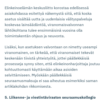
Elinkeinoelämän keskusliitto korostaa edellisessä
asiakohdassa esitettyä näkemystä siitä, että koska
asetus sisältää uutta ja uudenlaisia välityspalveluja
koskevaa lainsäädäntöä, viranomaisvalvonnan
lähtökohtana tulee ensimmäisinä vuosina olla
toimintakentän ohjaus ja neuvonta.
Lisäksi, kun asetuksen valvontaan on nimetty useampi
viranomainen, on tärkeää, että viranomaiset tekevät
keskenään tiivistä yhteistyötä, jottei päällekkäisiä
prosesseja synny siten, että elinkeinonharjoittaja joutuu
kohtuuttomasti käyttämään aikaa asioiden
selvittämiseen. Myöskään päällekkäisiä
seuraamusmaksuja ei saa aiheutua esimerkiksi saman
artiklakohdan rikkomisesta.
5. Liikenne- ja viestintäviraston seuraamuskollegio