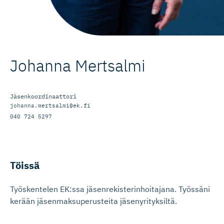
Johanna Mertsalmi
Jäsenkoordinaattori
johanna.mertsalmi@ek.fi
040 724 5297
Töissä
Työskentelen EK:ssa jäsenrekisterinhoitajana. Työssäni
kerään jäsenmaksuperusteita jäsenyrityksiltä.