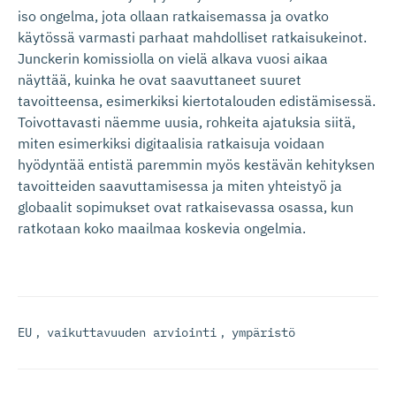
iso ongelma, jota ollaan ratkaisemassa ja ovatko
käytössä varmasti parhaat mahdolliset ratkaisukeinot.
Junckerin komissiolla on vielä alkava vuosi aikaa
näyttää, kuinka he ovat saavuttaneet suuret
tavoitteensa, esimerkiksi kiertotalouden edistämisessä.
Toivottavasti näemme uusia, rohkeita ajatuksia siitä,
miten esimerkiksi digitaalisia ratkaisuja voidaan
hyödyntää entistä paremmin myös kestävän kehityksen
tavoitteiden saavuttamisessa ja miten yhteistyö ja
globaalit sopimukset ovat ratkaisevassa osassa, kun
ratkotaan koko maailmaa koskevia ongelmia.
EU
,
vaikuttavuuden arviointi
,
ympäristö