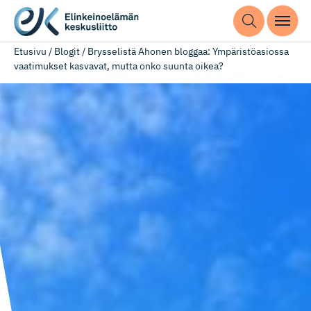
Etusivu
/
Blogit
/
Brysselistä Ahonen bloggaa: Ympäristöasiossa
vaatimukset kasvavat, mutta onko suunta oikea?