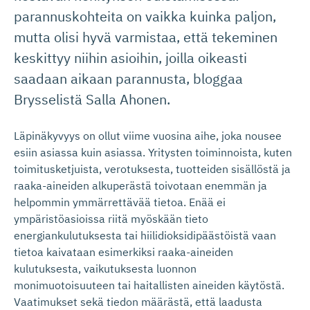
parannuskohteita on vaikka kuinka paljon,
mutta olisi hyvä varmistaa, että tekeminen
keskittyy niihin asioihin, joilla oikeasti
saadaan aikaan parannusta, bloggaa
Brysselistä Salla Ahonen.
Läpinäkyvyys on ollut viime vuosina aihe, joka nousee
esiin asiassa kuin asiassa. Yritysten toiminnoista, kuten
toimitusketjuista, verotuksesta, tuotteiden sisällöstä ja
raaka-aineiden alkuperästä toivotaan enemmän ja
helpommin ymmärrettävää tietoa. Enää ei
ympäristöasioissa riitä myöskään tieto
energiankulutuksesta tai hiilidioksidipäästöistä vaan
tietoa kaivataan esimerkiksi raaka-aineiden
kulutuksesta, vaikutuksesta luonnon
monimuotoisuuteen tai haitallisten aineiden käytöstä.
Vaatimukset sekä tiedon määrästä, että laadusta