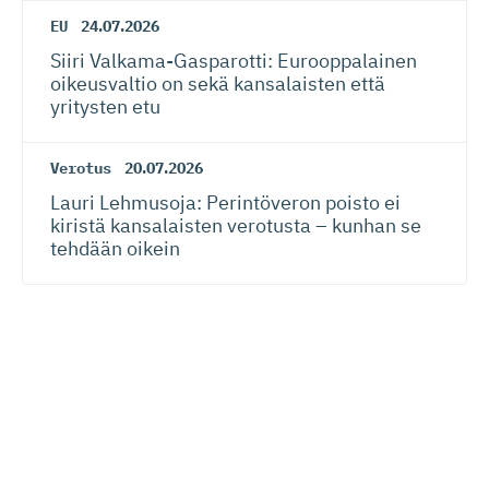
EU
24.07.2026
Siiri Valkama-Gas­pa­rotti: Eurooppalainen
oikeusvaltio on sekä kansalaisten että
yritysten etu
Verotus
20.07.2026
Lauri Lehmusoja: Perintöveron poisto ei
kiristä kansalaisten verotusta – kunhan se
tehdään oikein
Lue seuraavaksi
EK
EU