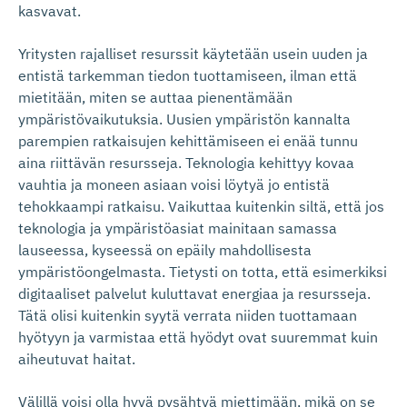
kasvavat.
Yritysten rajalliset resurssit käytetään usein uuden ja
entistä tarkemman tiedon tuottamiseen, ilman että
mietitään, miten se auttaa pienentämään
ympäristövaikutuksia. Uusien ympäristön kannalta
parempien ratkaisujen kehittämiseen ei enää tunnu
aina riittävän resursseja. Teknologia kehittyy kovaa
vauhtia ja moneen asiaan voisi löytyä jo entistä
tehokkaampi ratkaisu. Vaikuttaa kuitenkin siltä, että jos
teknologia ja ympäristöasiat mainitaan samassa
lauseessa, kyseessä on epäily mahdollisesta
ympäristöongelmasta. Tietysti on totta, että esimerkiksi
digitaaliset palvelut kuluttavat energiaa ja resursseja.
Tätä olisi kuitenkin syytä verrata niiden tuottamaan
hyötyyn ja varmistaa että hyödyt ovat suuremmat kuin
aiheutuvat haitat.
Välillä voisi olla hyvä pysähtyä miettimään, mikä on se