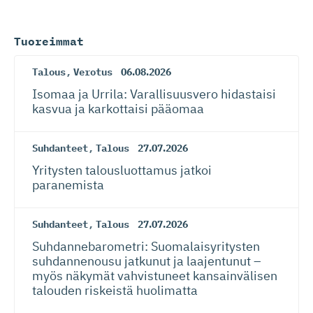
Tuoreimmat
Talous
,
Verotus
06.08.2026
Isomaa ja Urrila: Varallisuusvero hidastaisi
kasvua ja karkottaisi pääomaa
Suhdanteet
,
Talous
27.07.2026
Yritysten talousluottamus jatkoi
paranemista
Suhdanteet
,
Talous
27.07.2026
Suhdanneba­ro­metri: Suomalaisy­ri­tysten
suhdannenousu jatkunut ja laajentunut –
myös näkymät vahvistuneet kansainvälisen
talouden riskeistä huolimatta