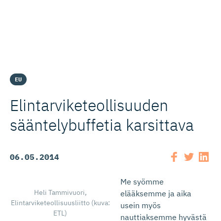
EU
Elintarvi­ke­teol­li­suuden
sääntelybuffetia karsittava
06.05.2014
Me syömme
Heli Tammivuori,
elääksemme ja aika
Elintarviketeollisuusliitto (kuva:
usein myös
ETL)
nauttiaksemme hyvästä