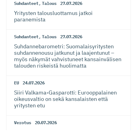
Suhdanteet
,
Talous
27.07.2026
Yritysten talousluottamus jatkoi
paranemista
Suhdanteet
,
Talous
27.07.2026
Suhdanneba­ro­metri: Suomalaisy­ri­tysten
suhdannenousu jatkunut ja laajentunut –
myös näkymät vahvistuneet kansainvälisen
talouden riskeistä huolimatta
EU
24.07.2026
Siiri Valkama-Gas­pa­rotti: Eurooppalainen
oikeusvaltio on sekä kansalaisten että
yritysten etu
Verotus
20.07.2026
Lauri Lehmusoja: Perintöveron poisto ei