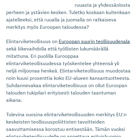
ruuasta ja yhdessäolosta
perheen ja ystävien kesken. Tuletko koskaan kuitenkaan
ajatelleeksi, että ruualla ja juomalla on ratkaiseva
merkitys myös Euroopan taloudessa?
Elintarviketeollisuus on
Euroopan suurin teollisuudenala
sekä liikevaihdolla että työllisten lukumäärällä
mitattuna. Eri puolilla Eurooppaa
elintarviketeollisuudessa työskentelee yhteensä yli
neljä miljoonaa henkeä. Elintarviketeollisuus muodostaa
noin kuusi prosenttia koko EU-alueen kansantuotteesta.
Suhdannevakaa elintarviketeollisuus on ollut Euroopan
talouden tukipilari erityisesti talouden taantuman
aikana.
Tulevina vuosina elintarviketeollisuuden merkitys EU:n
keskeisten teollisuuspoliittisten tavoitteiden
saavuttamisessa korostuu entisestään. Tämän vuoksi
elintarviketeollisuudelle on annettava erityishuomio