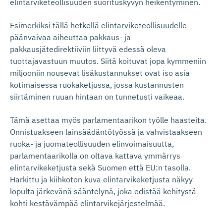
elintarviketeollisuuden suorituskyvyn heikentyminen.
Esimerkiksi tällä hetkellä elintarviketeollisuudelle
päänvaivaa aiheuttaa pakkaus- ja
pakkausjätedirektiiviin liittyvä edessä oleva
tuottajavastuun muutos. Siitä koituvat jopa kymmeniin
miljooniin nousevat lisäkustannukset ovat iso asia
kotimaisessa ruokaketjussa, jossa kustannusten
siirtäminen ruuan hintaan on tunnetusti vaikeaa.
Tämä asettaa myös parlamentaarikon työlle haasteita.
Onnistuakseen lainsäädäntötyössä ja vahvistaakseen
ruoka- ja juomateollisuuden elinvoimaisuutta,
parlamentaarikolla on oltava kattava ymmärrys
elintarvikeketjusta sekä Suomen että EU:n tasolla.
Harkittu ja kiihkoton kuva elintarvikeketjusta näkyy
lopulta järkevänä sääntelynä, joka edistää kehitystä
kohti kestävämpää elintarvikejärjestelmää.