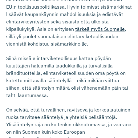
EU:n teollisuuspolitiikassa. Hyvin toimivat sisämarkkinat
lisäävät kaupankäynnin mahdollisuuksia ja edistävät
elintarvikeyritysten sekä sisäistä että ulkoista
kilpailukykyä. Asia on erityisen
tärkeä myös Suomelle
,
sillä yli puolet suomalaisen elintarviketeollisuuden
viennistä kohdistuu sisämarkkinoille.
Siinä missä elintarviketeollisuus kattaa pöydän
kuluttajien haluamilla laadukkailla ja turvallisilla
brändituotteilla, elintarviketeollisuuden oma pöytä on
katettu mittavalla sääntelyllä – eikä mikään viittaa
siihen, että sääntelyn määrä olisi vähenemään päin tai
tahti laantumassa.
On selvää, että turvallinen, ravitseva ja korkealaatuinen
ruoka tarvitsee sääntelyä ja yhteisiä pelisääntöjä.
Ylisääntelyn raja on kuitenkin rikkoutumassa, ja vaarana
on niin Suomen kuin koko Euroopan