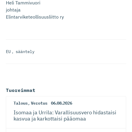
Heli Tammivuori
johtaja
Elintarviketeollisuusliitto ry
EU
,
sääntely
Tuoreimmat
Talous
,
Verotus
06.08.2026
Isomaa ja Urrila: Varallisuusvero hidastaisi
kasvua ja karkottaisi pääomaa