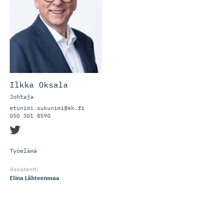
Ilkka Oksala
Johtaja
etunimi.sukunimi@ek.fi
050 301 8590
Työelämä
Assistentti
Elina Lähteenmaa