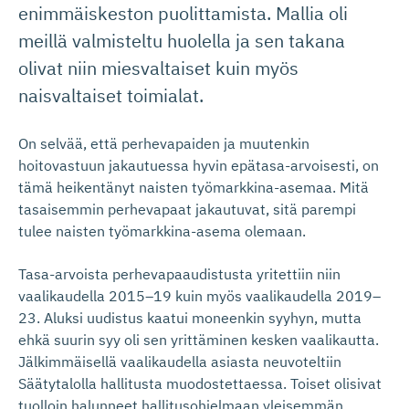
enimmäiskeston puolittamista. Mallia oli
meillä valmisteltu huolella ja sen takana
olivat niin miesvaltaiset kuin myös
naisvaltaiset toimialat.
On selvää, että perhevapaiden ja muutenkin
hoitovastuun jakautuessa hyvin epätasa-arvoisesti, on
tämä heikentänyt naisten työmarkkina-asemaa. Mitä
tasaisemmin perhevapaat jakautuvat, sitä parempi
tulee naisten työmarkkina-asema olemaan.
Tasa-arvoista perhevapaaudistusta yritettiin niin
vaalikaudella 2015–19 kuin myös vaalikaudella 2019–
23. Aluksi uudistus kaatui moneenkin syyhyn, mutta
ehkä suurin syy oli sen yrittäminen kesken vaalikautta.
Jälkimmäisellä vaalikaudella asiasta neuvoteltiin
Säätytalolla hallitusta muodostettaessa. Toiset olisivat
tuolloin halunneet hallitusohjelmaan yleisemmän