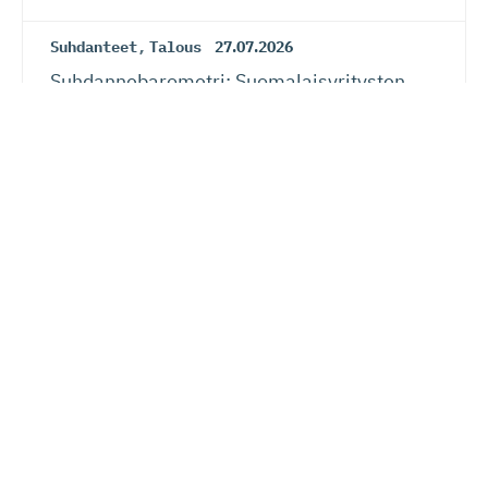
Suhdanteet
,
Talous
27.07.2026
Suhdanneba­ro­metri: Suomalaisy­ri­tysten
suhdannenousu jatkunut ja laajentunut –
myös näkymät vahvistuneet kansainvälisen
talouden riskeistä huolimatta
EU
24.07.2026
Siiri Valkama-Gas­pa­rotti: Eurooppalainen
oikeusvaltio on sekä kansalaisten että
yritysten etu
Verotus
20.07.2026
Lauri Lehmusoja: Perintöveron poisto ei
kiristä kansalaisten verotusta – kunhan se
tehdään oikein