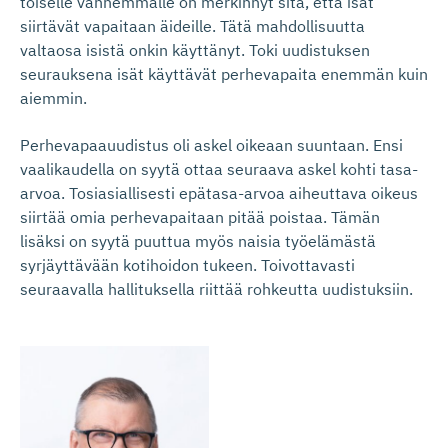
toiselle vanhemmalle on merkinnyt sitä, että isät
siirtävät vapaitaan äideille. Tätä mahdollisuutta
valtaosa isistä onkin käyttänyt. Toki uudistuksen
seurauksena isät käyttävät perhevapaita enemmän kuin
aiemmin.
Perhevapaauudistus oli askel oikeaan suuntaan. Ensi
vaalikaudella on syytä ottaa seuraava askel kohti tasa-
arvoa. Tosiasiallisesti epätasa-arvoa aiheuttava oikeus
siirtää omia perhevapaitaan pitää poistaa. Tämän
lisäksi on syytä puuttua myös naisia työelämästä
syrjäyttävään kotihoidon tukeen. Toivottavasti
seuraavalla hallituksella riittää rohkeutta uudistuksiin.