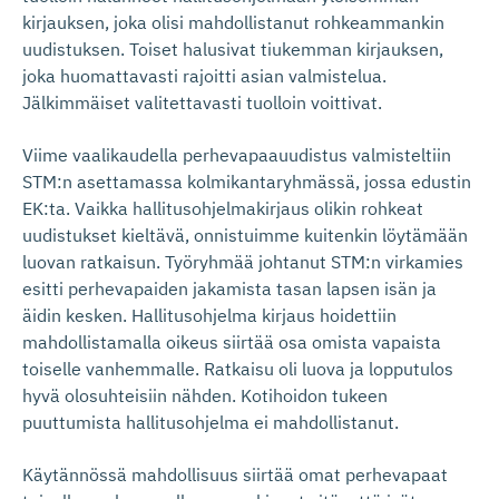
kirjauksen, joka olisi mahdollistanut rohkeammankin
uudistuksen. Toiset halusivat tiukemman kirjauksen,
joka huomattavasti rajoitti asian valmistelua.
Jälkimmäiset valitettavasti tuolloin voittivat.
Viime vaalikaudella perhevapaauudistus valmisteltiin
STM:n asettamassa kolmikantaryhmässä, jossa edustin
EK:ta. Vaikka hallitusohjelmakirjaus olikin rohkeat
uudistukset kieltävä, onnistuimme kuitenkin löytämään
luovan ratkaisun. Työryhmää johtanut STM:n virkamies
esitti perhevapaiden jakamista tasan lapsen isän ja
äidin kesken. Hallitusohjelma kirjaus hoidettiin
mahdollistamalla oikeus siirtää osa omista vapaista
toiselle vanhemmalle. Ratkaisu oli luova ja lopputulos
hyvä olosuhteisiin nähden. Kotihoidon tukeen
puuttumista hallitusohjelma ei mahdollistanut.
Käytännössä mahdollisuus siirtää omat perhevapaat