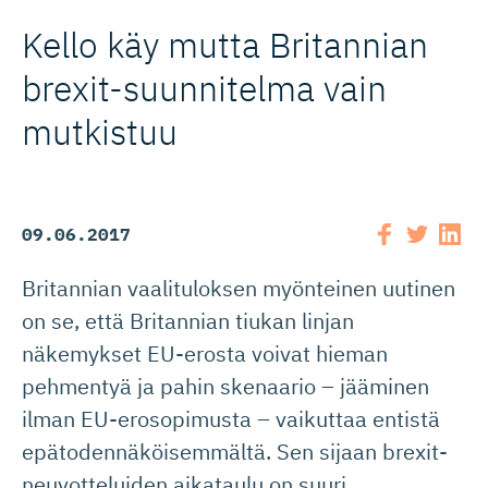
Kello käy mutta Britannian
brexit-suun­nitelma vain
mutkistuu
09.06.2017
Britannian vaalituloksen myönteinen uutinen
on se, että Britannian tiukan linjan
näkemykset EU-erosta voivat hieman
pehmentyä ja pahin skenaario – jääminen
ilman EU-erosopimusta – vaikuttaa entistä
epätodennäköisemmältä. Sen sijaan brexit-
neuvotteluiden aikataulu on suuri