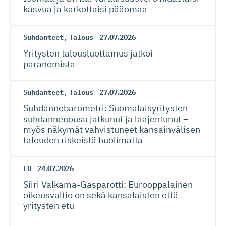
kasvua ja karkottaisi pääomaa
Suhdanteet
,
Talous
27.07.2026
Yritysten talousluottamus jatkoi
paranemista
Suhdanteet
,
Talous
27.07.2026
Suhdanneba­ro­metri: Suomalaisy­ri­tysten
suhdannenousu jatkunut ja laajentunut –
myös näkymät vahvistuneet kansainvälisen
talouden riskeistä huolimatta
EU
24.07.2026
Siiri Valkama-Gas­pa­rotti: Eurooppalainen
oikeusvaltio on sekä kansalaisten että
yritysten etu