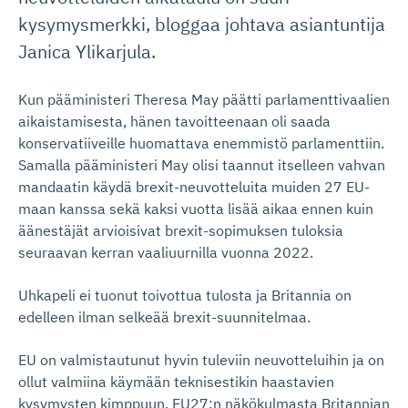
kysymysmerkki, bloggaa johtava asiantuntija
Janica Ylikarjula.
Kun pääministeri Theresa May päätti parlamenttivaalien
aikaistamisesta, hänen tavoitteenaan oli saada
konservatiiveille huomattava enemmistö parlamenttiin.
Samalla pääministeri May olisi taannut itselleen vahvan
mandaatin käydä brexit-neuvotteluita muiden 27 EU-
maan kanssa sekä kaksi vuotta lisää aikaa ennen kuin
äänestäjät arvioisivat brexit-sopimuksen tuloksia
seuraavan kerran vaaliuurnilla vuonna 2022.
Uhkapeli ei tuonut toivottua tulosta ja Britannia on
edelleen ilman selkeää brexit-suunnitelmaa.
EU on valmistautunut hyvin tuleviin neuvotteluihin ja on
ollut valmiina käymään teknisestikin haastavien
kysymysten kimppuun. EU27:n näkökulmasta Britannian