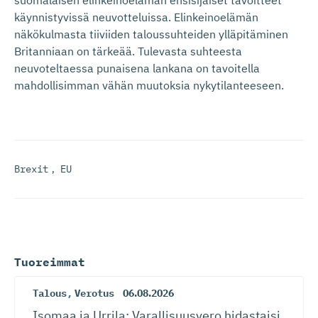
käynnistyvissä neuvotteluissa. Elinkeinoelämän
näkökulmasta tiiviiden taloussuhteiden ylläpitäminen
Britanniaan on tärkeää. Tulevasta suhteesta
neuvoteltaessa punaisena lankana on tavoitella
mahdollisimman vähän muutoksia nykytilanteeseen.
Brexit
,
EU
Tuoreimmat
Talous
,
Verotus
06.08.2026
Isomaa ja Urrila: Varallisuusvero hidastaisi