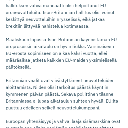
hallituksen vahva mandaatti olisi helpottanut EU-
eroneuvotteluita. Ison-Britannian hallitus olisi voinut
keskittyä neuvotteluihin Brysselissä, eikä jatkaa
brexitiin liittyvää nahistelua kotimaassa.
Maaliskuun lopussa Ison-Britannian käynnistämän EU-
eroprosessin aikataulu on hyvin tiukka. Varsinaiseen
EU-erosta sopimiseen on aikaa kaksi vuotta, ellei
määräaikaa jatketa kaikkien EU-maiden yksimielisellä
päätöksellä.
Britannian vaalit ovat viivästyttäneet neuvotteluiden
aloittamista. Niiden olisi tarkoitus päästä käyntiin
kymmenen päivän päästä. Sekava poliittinen tilanne
Britanniassa ei lupaa aikataulun suhteen hyvää. EU:lta
puuttuu edelleen selkeä neuvottelukumppani.
Euroopan yhtenäisyys ja vahva, laaja sisämarkkina ovat
suomalaisen elinkeinoelämän ensisijaiset tavoitteet