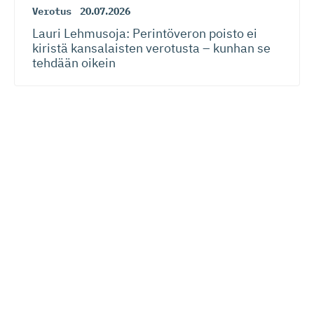
Verotus
20.07.2026
Lauri Lehmusoja: Perintöveron poisto ei
kiristä kansalaisten verotusta – kunhan se
tehdään oikein
Lue seuraavaksi
EK
EU