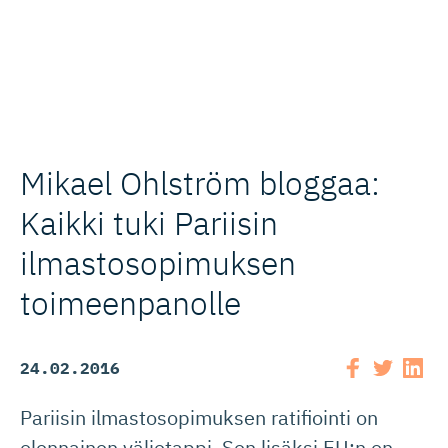
Mikael Ohlström bloggaa:
Kaikki tuki Pariisin
ilmastoso­pi­muksen
toimeenpanolle
24.02.2016
Pariisin ilmastosopimuksen ratifiointi on
olennainen välietappi. Sen lisäksi EU:n on