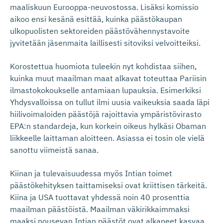
maaliskuun Eurooppa-neuvostossa. Lisäksi komissio
aikoo ensi kesänä esittää, kuinka päästökaupan
ulkopuolisten sektoreiden päästövähennystavoite
jyvitetään jäsenmaita laillisesti sitoviksi velvoitteiksi.
Korostettua huomiota tuleekin nyt kohdistaa siihen,
kuinka muut maailman maat alkavat toteuttaa Pariisin
ilmastokokoukselle antamiaan lupauksia. Esimerkiksi
Yhdysvalloissa on tullut ilmi uusia vaikeuksia saada läpi
hiilivoimaloiden päästöjä rajoittavia ympäristövirasto
EPA:n standardeja, kun korkein oikeus hylkäsi Obaman
liikkeelle laittaman aloitteen. Asiassa ei tosin ole vielä
sanottu viimeistä sanaa.
Kiinan ja tulevaisuudessa myös Intian toimet
päästökehityksen taittamiseksi ovat kriittisen tärkeitä.
Kiina ja USA tuottavat yhdessä noin 40 prosenttia
maailman päästöistä. Maailman väkirikkaimmaksi
maaksi nousevan Intian päästöt ovat alkaneet kasvaa