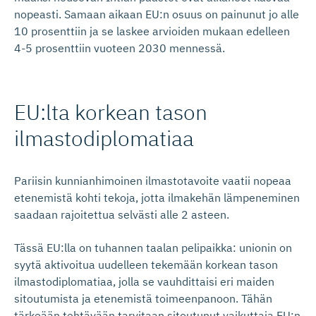
nopeasti. Samaan aikaan EU:n osuus on painunut jo alle
10 prosenttiin ja se laskee arvioiden mukaan edelleen
4-5 prosenttiin vuoteen 2030 mennessä.
EU:lta korkean tason
ilmastodip­lomatiaa
Pariisin kunnianhimoinen ilmastotavoite vaatii nopeaa
etenemistä kohti tekoja, jotta ilmakehän lämpeneminen
saadaan rajoitettua selvästi alle 2 asteen.
Tässä EU:lla on tuhannen taalan pelipaikka: unionin on
syytä aktivoitua uudelleen tekemään korkean tason
ilmastodiplomatiaa, jolla se vauhdittaisi eri maiden
sitoutumista ja etenemistä toimeenpanoon. Tähän
tärkeään tehtävään tarvitaan sitoutunut vaikuttaja EU:n