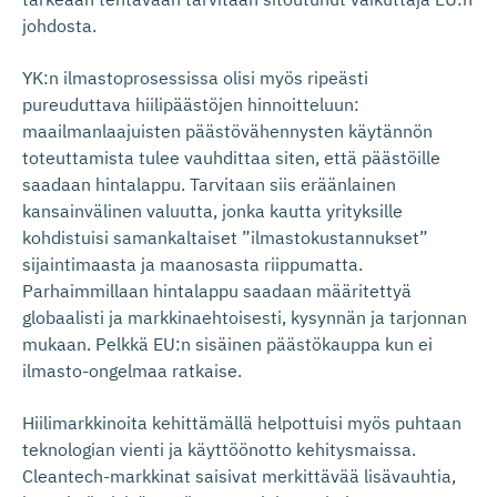
johdosta.
YK:n ilmastoprosessissa olisi myös ripeästi
pureuduttava hiilipäästöjen hinnoitteluun:
maailmanlaajuisten päästövähennysten käytännön
toteuttamista tulee vauhdittaa siten, että päästöille
saadaan hintalappu. Tarvitaan siis eräänlainen
kansainvälinen valuutta, jonka kautta yrityksille
kohdistuisi samankaltaiset ”ilmastokustannukset”
sijaintimaasta ja maanosasta riippumatta.
Parhaimmillaan hintalappu saadaan määritettyä
globaalisti ja markkinaehtoisesti, kysynnän ja tarjonnan
mukaan. Pelkkä EU:n sisäinen päästökauppa kun ei
ilmasto-ongelmaa ratkaise.
Hiilimarkkinoita kehittämällä helpottuisi myös puhtaan
teknologian vienti ja käyttöönotto kehitysmaissa.
Cleantech-markkinat saisivat merkittävää lisävauhtia,