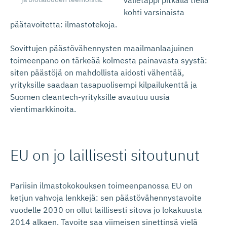
välietappi pitkällä tiellä
kohti varsinaista
päätavoitetta: ilmastotekoja.
Sovittujen päästövähennysten maailmanlaajuinen
toimeenpano on tärkeää kolmesta painavasta syystä:
siten päästöjä on mahdollista aidosti vähentää,
yrityksille saadaan tasapuolisempi kilpailukenttä ja
Suomen cleantech-yrityksille avautuu uusia
vientimarkkinoita.
EU on jo laillisesti sitoutunut
Pariisin ilmastokokouksen toimeenpanossa EU on
ketjun vahvoja lenkkejä: sen päästövähennystavoite
vuodelle 2030 on ollut laillisesti sitova jo lokakuusta
2014 alkaen. Tavoite saa viimeisen sinettinsä vielä