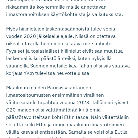
rikkaammilta köyhemmille maille annettavan
ilmastorahoituksen käyttökohteista ja vaikutuksista.
Myös hiilinielujen laskentasäännöistä tulee sopia
vuoden 2020 jälkeiselle ajalle. Niissä on otettava
oikealla tavalla huomioon kestävä metsänhoito.
Fyysiset ja tosiasialliset hiilinielut eivät saa muuttua
laskennallisiksi päästölähteiksi, kuten nykyisillä
säännöillä Suomen metsille käy. Tähän olisi siis saatava
korjaus YK:n tulevissa neuvotteluissa.
Maailman maiden Pariisissa antamien
ilmastositoumusten ensimmäinen virallinen
välitarkastelu tapahtuu vuonna 2023. Tällöin erityisesti
G20-maiden olisi välttämätöntä kiriä omia
päästötavoitteitaan kohti EU:n tasoa. Näin vältettäisiin
se, että kuilu EU:n ja muun maailman ilmastotoimien
välillä kasvaisi entisestään. Samalla se voisi olla EU:lle