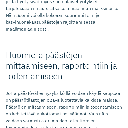
josta hyötyisivät myös suomalaiset yritykset
tarjotessaan ilmastoratkaisuja maailman markkinoille.
Näin Suomi voi olla kokoaan suurempi toimija
kasvihuonekaasupäästöjen rajoittamisessa
maailmanlaajuisesti.
Huomiota päästöjen
mittaamiseen, raportointiin ja
todentamiseen
Jotta päästövähennysyksiköillä voidaan käydä kauppaa,
on päästötilastojen oltava luotettavia kaikissa maissa.
Päästöjen mittaamiseen, raportointiin ja todentamiseen
on kehitettävä aukottomat pelisäännöt. Vain näin
voidaan varmistua eri maiden toteuttamien
toimenpiteiden laadusta sekä muun muassa