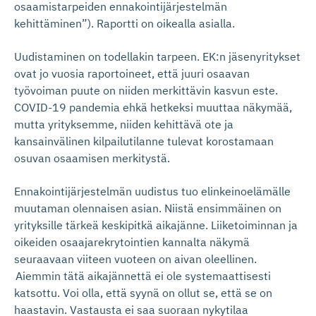
osaamistarpeiden ennakointijärjestelmän
kehittäminen”).
Raportti on
oikealla asialla.
Uudistaminen on todellakin tarpeen.
EK:n
jäsenyritykset
ovat jo vuosia raportoineet
, että juuri osaavan
työvoiman puute on niiden
merkittävi
n
kasvun este
.
COVID-19 pandemia ehkä hetkeksi muuttaa näkymää,
mutta yrityksemme, niiden kehittävä ote ja
kansainvälinen kilpailutilanne tulevat korostamaan
osuvan osaamisen merkitystä.
Ennakointijärjestelmän u
udistus
tuo elinkeinoelämälle
muutaman olennaisen asian
.
Niistä ensimmäinen on
y
rityksille
tärkeä keskipitkä aikajänne
. Liiketoiminnan ja
oikeiden osaajarekrytointien kannalta näkymä
seuraavaan viiteen vuoteen on aivan oleellinen.
Aiemmin tätä aikajännettä ei ole systemaattisesti
katsottu. Voi olla, että syynä on ollut se, että se on
haastavin. Vastausta ei saa suoraan nykytilaa