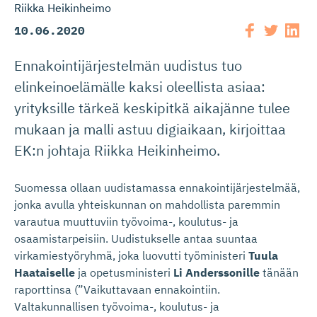
Riikka Heikinheimo
10.06.2020
Ennakointijärjestelmän uudistus tuo
elinkeinoelämälle kaksi oleellista asiaa:
yrityksille tärkeä keskipitkä aikajänne tulee
mukaan ja malli astuu digiaikaan, kirjoittaa
EK:n johtaja Riikka Heikinheimo.
Suomessa ollaan uudistamassa ennakointijärjestelmää,
jo
n
ka avulla yhteiskunnan on mahdollista paremmin
varautua muuttuviin työvoima-, koulutus- ja
osaamistarpeisiin. Uudistukselle antaa suuntaa
virkamiestyöryhmä, joka luovutti työministeri
Tuula
Haataiselle
ja opetusministeri
Li Anderssonille
tänään
raporttinsa (”Vaikuttavaan ennakointiin.
Valtakunnallisen työvoima-, koulutus- ja