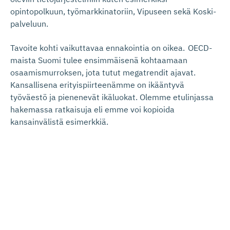
opintopolkuun, työmarkkinatoriin, Vipuseen sekä Koski-
palveluun.
Tavoite kohti vaikuttavaa ennakointia on oikea. OECD-
maista Suomi tulee ensimmäisenä kohtaamaan
osaamismurroksen, jota tutut megatrendit ajavat.
Kansallisena erityispiirteenämme on ikääntyvä
työväestö ja pienenevät ikäluokat. Olemme etulinjassa
hakemassa ratkaisuja
eli
emme voi kopioida
kansainvälistä esimerkkiä.
Sanna Marinin
hallitus jatkaa aiempien hallitusten tiellä
k
oulutu
k
s
en
, tutkimu
k
s
en
ja innovaatiotoiminnan
edellytysten kehittämistä
.
Tueksi
tarvitaan
merkittäviä
uudistuksia
myös
tietotuotan
toon
. Toimiva
ja laadukas
ennakointiprosessi on yksi tärkeä
pala isommassa
kokonaisuudessa.