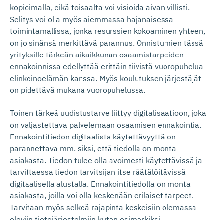
kopioimalla, eikä toisaalta voi visioida aivan villisti.
Selitys voi olla myös aiemmassa hajanaisessa
toimintamallissa, jonka resurssien kokoaminen yhteen,
on jo sinänsä merkittävä parannus. Onnistumien tässä
yrityksille tärkeän aikaikkunan osaamistarpeiden
ennakoinnissa edellyttää erittäin tiivistä vuoropuhelua
elinkeinoelämän kanssa. Myös koulutuksen järjestäjät
on pidettävä mukana vuoropuhelussa.
Toinen
tärkeä uudistustarve liittyy digitalisaatioon, joka
on valjastettava palvelemaan osaamisen ennakointia.
Ennakointitiedon
digitaalista
käytettävyyttä on
parannettava mm
.
siksi, että tiedolla on monta
asiakasta. Tiedon tulee olla avoimesti käytettävissä ja
tarvittaessa tiedon tarvitsijan itse räätälöitävissä
digitaalisella alustalla. Ennakointitiedolla on monta
asiakasta, joilla voi olla keskenään erilaiset tarpeet.
Tarvitaan myös selkeä rajapinta keskeisiin olemassa
oleviin tietojärjestelmiin kuten esimerkiksi