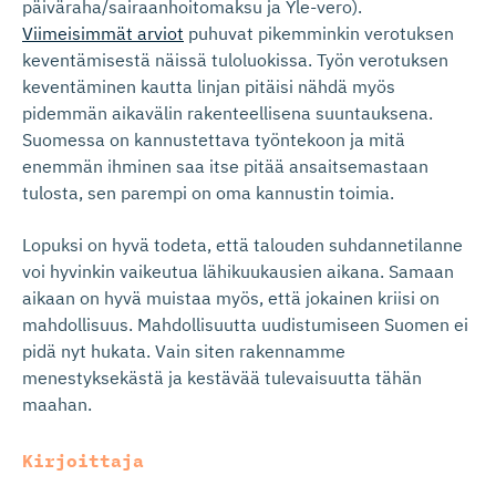
päiväraha/sairaanhoitomaksu ja Yle-vero).
Viimeisimmät arviot
puhuvat pikemminkin verotuksen
keventämisestä näissä tuloluokissa.
Työn verotuksen
keventäminen kautta linjan pitäisi nähdä myös
pidemmän aikavälin rakenteellisena suuntauksena.
Suomessa on kannustettava työntekoon ja mitä
enemmän ihminen saa itse pitää ansaitsemastaan
tulosta, sen parempi on oma kannustin toimia.
Lopuksi on hyvä todeta, että talouden suhdannetilanne
voi hyvinkin vaikeutua lähikuukausien aikana. Samaan
aikaan on hyvä muistaa myös, että jokainen kriisi on
mahdollisuus. Mahdollisuutta uudistumiseen Suomen ei
pidä nyt hukata. Vain siten rakennamme
menestyksekästä ja kestävää tulevaisuutta tähän
maahan.
Kirjoittaja