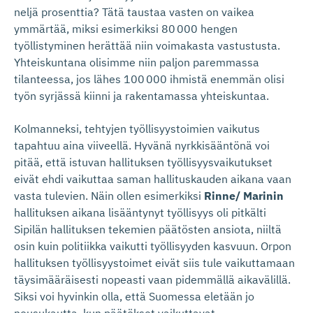
neljä prosenttia? Tätä taustaa vasten on vaikea
ymmärtää, miksi esimerkiksi 80 000 hengen
työllistyminen herättää niin voimakasta vastustusta.
Yhteiskuntana olisimme niin paljon paremmassa
tilanteessa, jos lähes 100 000 ihmistä enemmän olisi
työn syrjässä kiinni ja rakentamassa yhteiskuntaa.
Kolmanneksi, tehtyjen työllisyystoimien vaikutus
tapahtuu aina viiveellä. Hyvänä nyrkkisääntönä voi
pitää, että istuvan hallituksen työllisyysvaikutukset
eivät ehdi vaikuttaa saman hallituskauden aikana vaan
vasta tulevien. Näin ollen esimerkiksi
Rinne/ Marinin
hallituksen aikana lisääntynyt työllisyys oli pitkälti
Sipilän hallituksen tekemien päätösten ansiota, niiltä
osin kuin politiikka vaikutti työllisyyden kasvuun. Orpon
hallituksen työllisyystoimet eivät siis tule vaikuttamaan
täysimääräisesti nopeasti vaan pidemmällä aikavälillä.
Siksi voi hyvinkin olla, että Suomessa eletään jo
nousukautta, kun päätökset vaikuttavat.