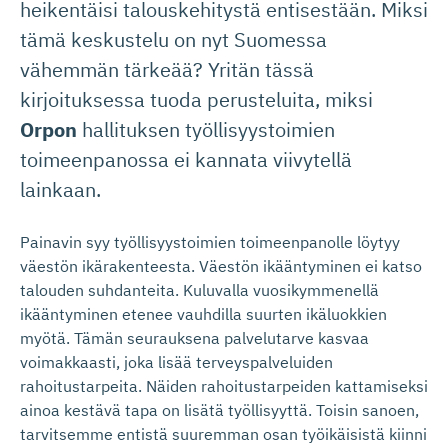
heikentäisi talouskehitystä entisestään. Miksi
tämä keskustelu on nyt Suomessa
vähemmän tärkeää? Yritän tässä
kirjoituksessa tuoda perusteluita, miksi
Orpon
hallituksen työllisyystoimien
toimeenpanossa ei kannata viivytellä
lainkaan.
Painavin syy työllisyystoimien toimeenpanolle löytyy
väestön ikärakenteesta. Väestön ikääntyminen ei katso
talouden suhdanteita. Kuluvalla vuosikymmenellä
ikääntyminen etenee vauhdilla suurten ikäluokkien
myötä. Tämän seurauksena palvelutarve kasvaa
voimakkaasti, joka lisää terveyspalveluiden
rahoitustarpeita. Näiden rahoitustarpeiden kattamiseksi
ainoa kestävä tapa on lisätä työllisyyttä. Toisin sanoen,
tarvitsemme entistä suuremman osan työikäisistä kiinni