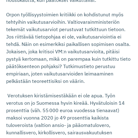
Orpon työllisyystoimien kritiikki on kohdistunut myös
tehtyihin vaikutusarvioihin. Valtiovarainministeriön
tekemät vaikutusarviot perustuvat tutkittuun tietoon.
Jos riittävää tietopohjaa ei ole, vaikutusarviointia ei
tehdä. Näin on esimerkiksi paikallisen sopimisen osalta.
Jokaisen, joka kritisoi VM:n vaikutusarvioita, pitäisi
pystyä kertomaan, mikä on parempaa kuin tutkittu tieto
päätöksenteon pohjaksi? Tutkimustieto perustuu
empiriaan, joten vaikutusarvioiden leimaaminen
pelkästään teoreettisiksi on väärin.
Verotuksen kiristämisestäkään ei ole apua. Työn
verotus on jo Suomessa hyvin kireää. Hyvätuloisin 14
prosenttia (väh. 55 000 euroa vuodessa tienaavat)
maksoi vuonna 2020 jo 49 prosenttia kaikista
tuloveroista (valtion ansio- ja pääomatulovero,
kunnallisvero, kirkollisvero, sairausvakuutuksen