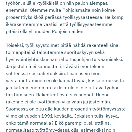
työhön, sillä ei-työikäisiä on niin paljon aiempaa
enemmän. Olemme muita Pohjoismaita noin kolme
prosenttiyksikköä perässä työllisyysasteessa. Heikompi
ikärakenteemme vaatisi, että työllisyysasteemme
pitäisi olla yli muiden Pohjoismaiden.
Toiseksi, työllisyystoimet pitää nähdä rakenteellisina
toimenpiteinä taloutemme suorituskyvyn sekä
hyvinvointiyhteiskunnan rahoituspohjan turvaamiseksi.
Järjestelmä ei kannusta riittävästi työntekoon
suhteessa sosiaalietuuksiin. Liian usein työn
vastaanottaminen ei ole kannattavaa, koska etuuksista
jää käteen enemmän tai lisätulo ei ole riittävä työhön
tarttumiseen. Rakenteet ovat siis huonot. Huono
rakenne ei ole työttömien vika vaan järjestelmän.
Suomessa on oltu alle kuuden prosentin työttömyysaste
viimeksi vuoden 1991 keväällä. Jokaisen tulisi kysyä,
onko tämä normaalia? Eikö parempi olisi, että ns.
normaalitaso työttömyydessä olisi esimerkiksi noin