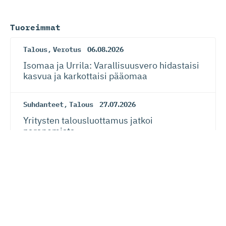
Tuoreimmat
Talous
,
Verotus
06.08.2026
Isomaa ja Urrila: Varallisuusvero hidastaisi
kasvua ja karkottaisi pääomaa
Suhdanteet
,
Talous
27.07.2026
Yritysten talousluottamus jatkoi
paranemista
Suhdanteet
,
Talous
27.07.2026
Suhdanneba­ro­metri: Suomalaisy­ri­tysten
suhdannenousu jatkunut ja laajentunut –
myös näkymät vahvistuneet kansainvälisen
talouden riskeistä huolimatta