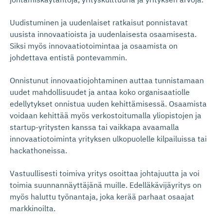
Uudistuminen ja uudenlaiset ratkaisut ponnistavat
uusista innovaatioista ja uudenlaisesta osaamisesta.
Siksi myös innovaatiotoimintaa ja osaamista on
johdettava entistä pontevammin.
Onnistunut innovaatiojohtaminen auttaa tunnistamaan
uudet mahdollisuudet ja antaa koko organisaatiolle
edellytykset onnistua uuden kehittämisessä. Osaamista
voidaan kehittää myös verkostoitumalla yliopistojen ja
startup-yritysten kanssa tai vaikkapa avaamalla
innovaatiotoiminta yrityksen ulkopuolelle kilpailuissa tai
hackathoneissa.
Vastuullisesti toimiva yritys osoittaa johtajuutta ja voi
toimia suunnannäyttäjänä muille. Edelläkävijäyritys on
myös haluttu työnantaja, joka kerää parhaat osaajat
markkinoilta.