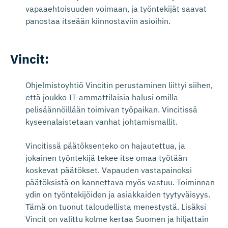
vapaaehtoisuuden voimaan, ja työntekijät saavat
panostaa itseään kiinnostaviin asioihin.
Vincit:
Ohjelmistoyhtiö Vincitin perustaminen liittyi siihen,
että joukko IT-ammattilaisia halusi omilla
pelisäännöillään toimivan työpaikan. Vincitissä
kyseenalaistetaan vanhat johtamismallit.
Vincitissä päätöksenteko on hajautettua, ja
jokainen työntekijä tekee itse omaa työtään
koskevat päätökset. Vapauden vastapainoksi
päätöksistä on kannettava myös vastuu. Toiminnan
ydin on työntekijöiden ja asiakkaiden tyytyväisyys.
Tämä on tuonut taloudellista menestystä. Lisäksi
Vincit on valittu kolme kertaa Suomen ja hiljattain