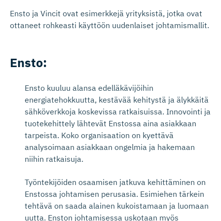
Ensto ja Vincit ovat esimerkkejä yrityksistä, jotka ovat
ottaneet rohkeasti käyttöön uudenlaiset johtamismallit.
Ensto:
Ensto kuuluu alansa edelläkävijöihin
energiatehokkuutta, kestävää kehitystä ja älykkäitä
sähköverkkoja koskevissa ratkaisuissa. Innovointi ja
tuotekehittely lähtevät Enstossa aina asiakkaan
tarpeista. Koko organisaation on kyettävä
analysoimaan asiakkaan ongelmia ja hakemaan
niihin ratkaisuja.
Työntekijöiden osaamisen jatkuva kehittäminen on
Enstossa johtamisen perusasia. Esimiehen tärkein
tehtävä on saada alainen kukoistamaan ja luomaan
uutta. Enston johtamisessa uskotaan myös