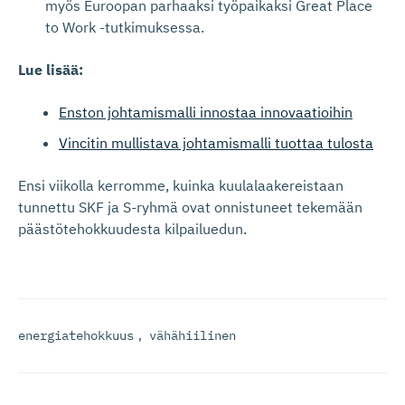
myös Euroopan parhaaksi työpaikaksi Great Place
to Work -tutkimuksessa.
Lue lisää:
Enston johtamismalli innostaa innovaatioihin
Vincitin mullistava johtamismalli tuottaa tulosta
Ensi viikolla kerromme, kuinka kuulalaakereistaan
tunnettu SKF ja S-ryhmä ovat onnistuneet tekemään
päästötehokkuudesta kilpailuedun.
energiatehokkuus
,
vähähiilinen