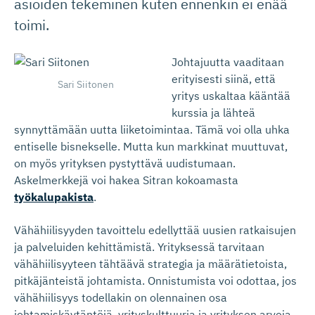
asioiden tekeminen kuten ennenkin ei enää
toimi.
Johtajuutta vaaditaan
erityisesti siinä, että
Sari Siitonen
yritys uskaltaa kääntää
kurssia ja lähteä
synnyttämään uutta liiketoimintaa. Tämä voi olla uhka
entiselle bisnekselle. Mutta kun markkinat muuttuvat,
on myös yrityksen pystyttävä uudistumaan.
Askelmerkkejä voi hakea Sitran kokoamasta
työkalupakista
.
Vähähiilisyyden tavoittelu edellyttää uusien ratkaisujen
ja palveluiden kehittämistä. Yrityksessä tarvitaan
vähähiilisyyteen tähtäävä strategia ja määrätietoista,
pitkäjänteistä johtamista. Onnistumista voi odottaa, jos
vähähiilisyys todellakin on olennainen osa
johtamiskäytäntöjä, yrityskulttuuria ja yrityksen arvoja.