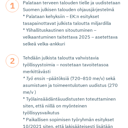
Palataan terveen talouden tielle ja uudistetaan
Suomen julkisen talouden ohjausjärjestelmä
* Palataan kehyksiin – EK:n esitykset
tasapainottavat julkista taloutta miljardilla
* Ylihallituskautinen sitoutuminen –
velkaantuminen taitettava 2025 – asetettava
selkeä velka-ankkuri
Tehdään julkista taloutta vahvistavia
työllisyystoimia – nostetaan tavoitetasoa
merkittävästi
* Työ ensin –
päätöksiä (720–810 me/v) sekä
asumistuen ja toimeentulotuen uudistus (270
me/v )
* Työlainsäädäntäuudistusten toteuttaminen
siten, että niillä on myönteinen
työllisyysvaikutus​
* Paikallisen sopimisen työryhmän esitykset
10/2021 siten, että lakisääteisesti lisätään