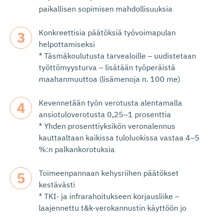
paikallisen sopimisen mahdollisuuksia
Konkreettisia päätöksiä työvoimapulan
helpottamiseksi
* Täsmäkoulutusta tarvealoille – uudistetaan
työttömyysturva – lisätään työperäistä
maahanmuuttoa (lisämenoja n. 100 me)
Kevennetään työn verotusta alentamalla
ansiotuloverotusta 0,25–1 prosenttia
* Yhden prosenttiyksikön veronalennus
kauttaaltaan kaikissa tuloluokissa vastaa 4–5
%:n palkankorotuksia
Toimeenpannaan kehysriihen päätökset
kestävästi
* TKI- ja infrarahoitukseen korjausliike –
laajennettu t&k-verokannustin käyttöön jo