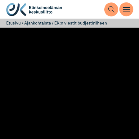
Etusivu
/
Ajankohtaista
/
EK:n viestit budjettiriiheen