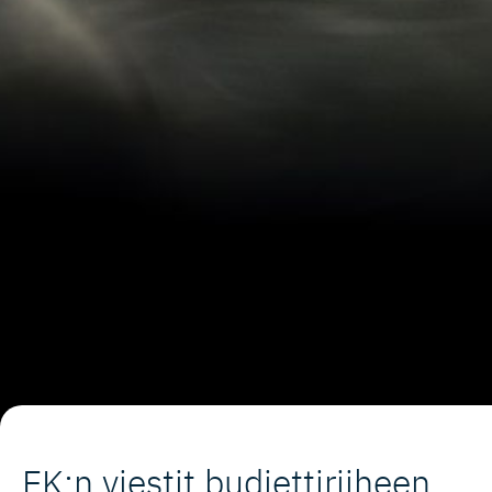
EK:n viestit budjettiriiheen