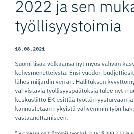
2022 ja sen muka
työllisyystoimia
18.08.2021
Suomi lisää velkaansa nyt myös vahvan kasv
kehysmenettelystä. Ensi vuoden budjetties
lähes miljardin verran. Hallituksen kyvyttömy
vahvistavia työllisyyspäätöksiä tulee nyt m
keskusliitto EK esittää työttömyysturvaan ja
kannustetaan nykyistä vahvemmin työn hak
vastaanottamiseen.
”Suomessa on työttömiä työnhakijoita yli 300 000 ja 