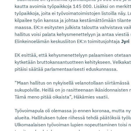
kautta avoimia työpaikkoja 145 000. Lisäksi on merkit
työpaikkoja, joita ei työvoimatoimistojen listoilla näy. 
kilpailee työn kanssa ja johtaa kestämättömään tilan
maassa. EK:n esitysten julkista taloutta vahvistava vaiku
hallitus voisi palata kehysmenettelyyn ja antaa viestiä 
Elinkeinoelämän keskusliiton EK:n toimitusjohtaja
Jyri
EK esittää, että kehysmenettelyyn palaamisen otetaan m
kytketään bruttokansantuotteen kehitykseen. Velkakat
pitäisi säätää parlamentaarisesti eduskunnassa.
”Maan hallitus on nykyisellä velanotollaan siirtämässä
sukupolville. Heillä on jo rasitteenaan ikäsidonnaisten
Tämä meno pitää oikaista”, Häkämies vaatii.
Työvoimapula oli olemassa jo ennen koronaa, mutta nyt 
alueita. Hallituksen tulee riihessä tehdä päätöksiä työ
Ulkomaalaisen työvoiman lupien nopeuttaminen toisi n