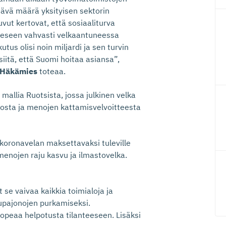
tävä määrä yksityisen sektorin
Luvut kertovat, että sosiaaliturva
teeseen vahvasti velkaantuneessa
tus olisi noin miljardi ja sen turvin
siitä, että Suomi hoitaa asiansa”,
 Häkämies
toteaa.
allia Ruotsista, jossa julkinen velka
osta ja menojen kattamisvelvoitteesta
 koronavelan maksettavaksi tuleville
 menojen raju kasvu ja ilmastovelka.
se vaivaa kaikkia toimialoja ja
lupajonojen purkamiseksi.
opeaa helpotusta tilanteeseen. Lisäksi