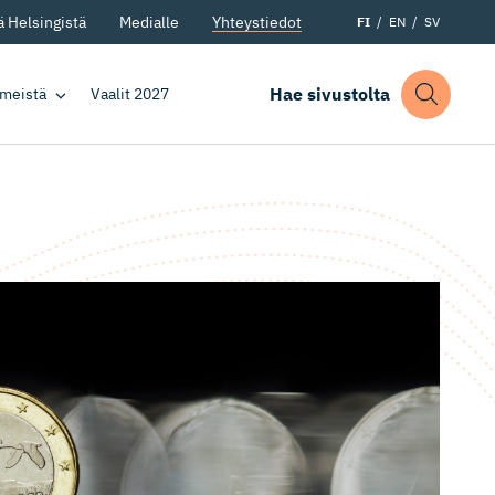
 Helsingistä
Medialle
Yhteystiedot
FI
EN
SV
Hae sivustolta
 meistä
Vaalit 2027