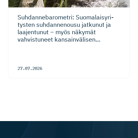
Suhdanneba­ro­metri: Suomalaisy­ri­
tysten suhdannenousu jatkunut ja
laajentunut – myös näkymät
vahvistuneet kansainvälisen
talouden riskeistä huolimatta
27.07.2026