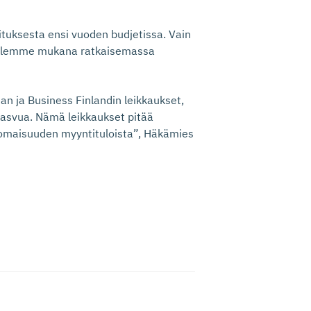
tuksesta ensi vuoden budjetissa. Vain
la olemme mukana ratkaisemassa
n ja Business Finlandin leikkaukset,
asvua. Nämä leikkaukset pitää
n omaisuuden myyntituloista”, Häkämies