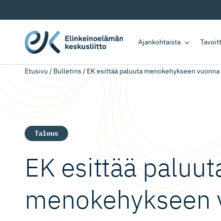
Ajankohtaista
Tavoi
Etusivu
/
Bulletins
/
EK esittää paluuta menokehykseen vuonna 2
Talous
EK esittää paluut
menokehykseen 