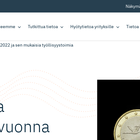
Näkymä
tteemme
Tutkittua tietoa
Hyötytietoa yrityksille
Tietoa
022 ja sen mukaisia työllisyystoimia
a
vuonna