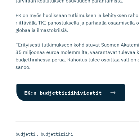
tarvitaan koulutuksen osuvuuden parantamista.
EK on myös huolissaan tutkimuksen ja kehityksen rahoi
riittävällä TKI-panostuksella ja parhaalla osaamisel
globaalia ilmastokriisiä.
”Erityisesti tutkimukseen kohdistuvat Suomen Akatemia
35 miljoonaa euroa molemmilta, vaarantavat tulevaa k
budjettiriihessä perua. Rahoitus tulee osoittaa valtio
sanoo.
EK:n budjettiriihiviestit
budjetti
,
budjettiriihi