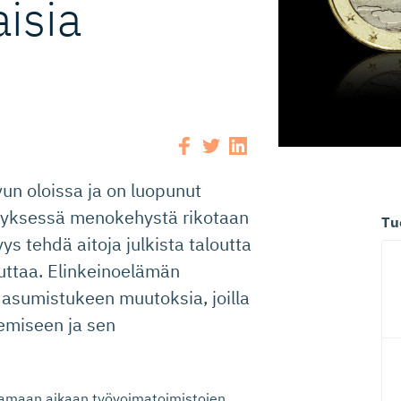
isia
un oloissa ja on luopunut
ityksessä menokehystä rikotaan
Tu
ys tehdä aitoja julkista taloutta
uuttaa. Elinkeinoelämän
 asumistukeen muutoksia, joilla
emiseen ja sen
samaan aikaan työvoimatoimistojen