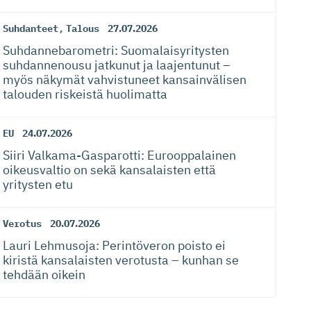
Suhdanteet
,
Talous
27.07.2026
Suhdanneba­ro­metri: Suomalaisy­ri­tysten
suhdannenousu jatkunut ja laajentunut –
myös näkymät vahvistuneet kansainvälisen
talouden riskeistä huolimatta
EU
24.07.2026
Siiri Valkama-Gas­pa­rotti: Eurooppalainen
oikeusvaltio on sekä kansalaisten että
yritysten etu
Verotus
20.07.2026
Lauri Lehmusoja: Perintöveron poisto ei
kiristä kansalaisten verotusta – kunhan se
tehdään oikein