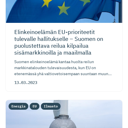
Elinkeinoelämän EU-priori­teetit
tulevalle hallitukselle – Suomen on
puolustettava reilua kilpailua
sisämarkki­noilla ja maailmalla
Suomen elinkeinoelämä kantaa huolta reilun
markkinatalouden tulevaisuudesta, kun EU on
etenemässä yhä valtiovetoisempaan suuntaan muun...
13.03.2023
Energia
EU
Ilmasto