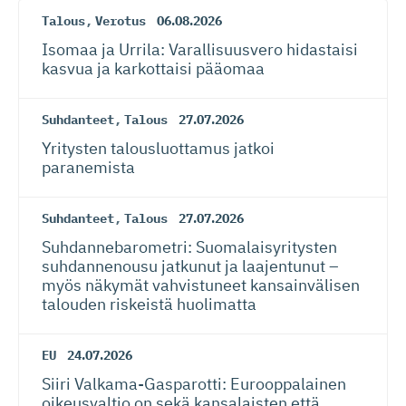
Talous
,
Verotus
06.08.2026
Isomaa ja Urrila: Varallisuusvero hidastaisi
kasvua ja karkottaisi pääomaa
Suhdanteet
,
Talous
27.07.2026
Yritysten talousluottamus jatkoi
paranemista
Suhdanteet
,
Talous
27.07.2026
Suhdanneba­ro­metri: Suomalaisy­ri­tysten
suhdannenousu jatkunut ja laajentunut –
myös näkymät vahvistuneet kansainvälisen
talouden riskeistä huolimatta
EU
24.07.2026
Siiri Valkama-Gas­pa­rotti: Eurooppalainen
oikeusvaltio on sekä kansalaisten että