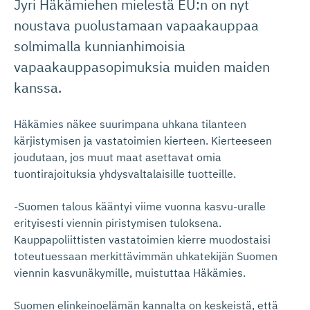
Jyri Häkämiehen mielestä EU:n on nyt
noustava puolustamaan vapaakauppaa
solmimalla kunnianhimoisia
vapaakauppasopimuksia muiden maiden
kanssa.
Häkämies näkee suurimpana uhkana tilanteen
kärjistymisen ja vastatoimien kierteen. Kierteeseen
joudutaan, jos muut maat asettavat omia
tuontirajoituksia yhdysvaltalaisille tuotteille.
-Suomen talous kääntyi viime vuonna kasvu-uralle
erityisesti viennin piristymisen tuloksena.
Kauppapoliittisten vastatoimien kierre muodostaisi
toteutuessaan merkittävimmän uhkatekijän Suomen
viennin kasvunäkymille, muistuttaa Häkämies.
Suomen elinkeinoelämän kannalta on keskeistä, että