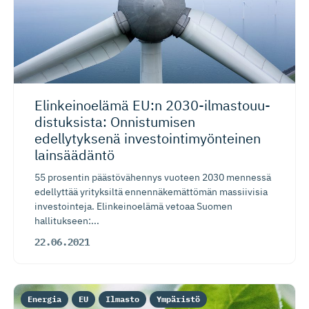
Elinkeinoelämä EU:n 2030-ilmas­touu­
dis­tuk­sista: Onnistumisen
edellytyksenä investoin­ti­myön­teinen
lainsäädäntö
55 prosentin päästövähennys vuoteen 2030 mennessä
edellyttää yrityksiltä ennennäkemättömän massiivisia
investointeja. Elinkeinoelämä vetoaa Suomen
hallitukseen:...
22.06.2021
Energia
EU
Ilmasto
Ympäristö