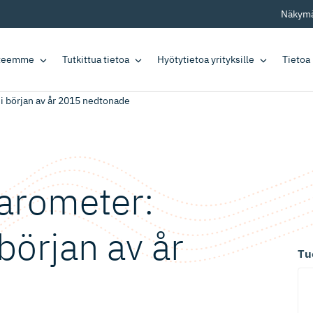
Näkymä
tteemme
Tutkittua tietoa
Hyötytietoa yrityksille
Tietoa
i början av år 2015 nedtonade
­ro­meter:
början av år
Tu