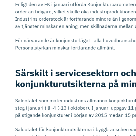
Enligt den av EK i januari utförda Konjunkturbarometern
order än tidigare, vilket skulle öka industriproduktio
Industrins orderstock är fortfarande mindre än i genoms
av tjänster minskar en aning, men skillnaderna mellan 
För närvarande är konjunkturläget i alla huvudbransch
Personalstyrkan minskar fortfarande allmänt.
Särskilt i servicesektorn o
konjunktu­rut­sikterna på mi
Saldotalet som mäter industrins allmänna konjunkturu
steg i januari till -4 (-13 i oktober). I januari uppgav 1
på stigande konjunkturer i början av 2015 medan 15 pr
Saldotalet för konjunkturutsikterna i byggbranschen var 