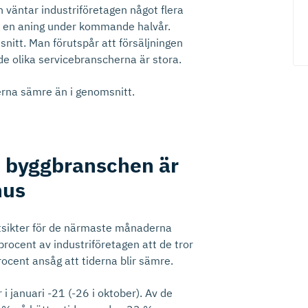
 väntar industriföretagen något flera
nen en aning under kommande halvår.
nitt. Man förutspår att försäljningen
de olika servicebranscherna är stora.
erna sämre än i genomsnitt.
ch byggbranschen är
nus
tsikter för de närmaste månaderna
1 procent av industriföretagen att de tror
ocent ansåg att tiderna blir sämre.
i januari -21 (-26 i oktober). Av de