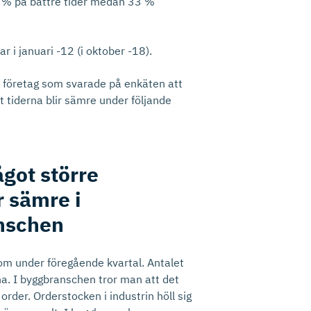
 % på bättre tider medan 33 %
r i januari -12 (i oktober -18).
 företag som svarade på enkäten att
 tiderna blir sämre under följande
got större
r sämre i
anschen
 som under föregående kvartal. Antalet
a. I byggbranschen tror man att det
order. Orderstocken i industrin höll sig