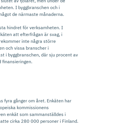
 slutet av fjolåret, men under de
heten. I byggbranschen och i
 något de närmaste månaderna.
sta hindret för verksamheten. I
ten att efterfrågan är svag, i
rekommer inte några större
n och vissa branscher i
st i byggbranschen, där sju procent av
 finansieringen.
as fyra gånger om året. Enkäten har
uropeiska kommissionens
 Den enkät som sammanställdes i
tte cirka 280 000 personer i Finland.