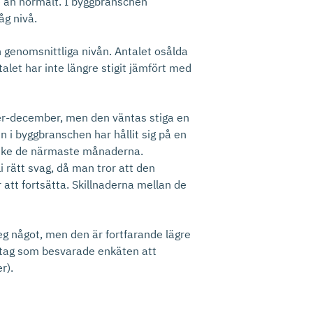
e än normalt. I byggbranschen
åg nivå.
en genomsnittliga nivån. Antalet osålda
let har inte längre stigit jämfört med
ober-december, men den väntas stiga en
 i byggbranschen har hållit sig på en
s ske de närmaste månaderna.
i rätt svag, då man tror att den
att fortsätta. Skillnaderna mellan de
eg något, men den är fortfarande lägre
retag som besvarade enkäten att
r).