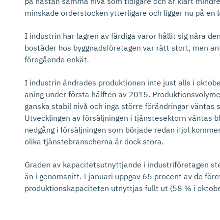
på nästan samma nivå som tidigare och är klart mindr
minskade orderstocken ytterligare och ligger nu på en l
I industrin har lagren av färdiga varor hållit sig nära d
bostäder hos byggnadsföretagen var rätt stort, men anta
föregående enkät.
I industrin ändrades produktionen inte just alls i okt
aning under första hälften av 2015. Produktionsvolymen
ganska stabil nivå och inga större förändringar vänta
Utvecklingen av försäljningen i tjänstesektorn väntas bl
nedgång i försäljningen som började redan ifjol kommer 
olika tjänstebranscherna är dock stora.
Graden av kapacitetsutnyttjande i industriföretagen st
än i genomsnitt. I januari uppgav 65 procent av de fö
produktionskapaciteten utnyttjas fullt ut (58 % i oktobe