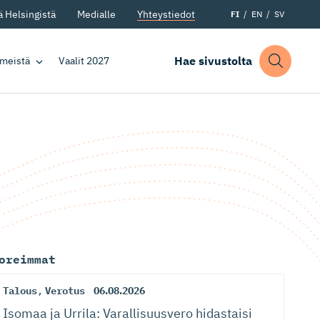
 Helsingistä
Medialle
Yhteystiedot
FI
EN
SV
Hae sivustolta
 meistä
Vaalit 2027
oreimmat
Talous
,
Verotus
06.08.2026
Isomaa ja Urrila: Varallisuusvero hidastaisi