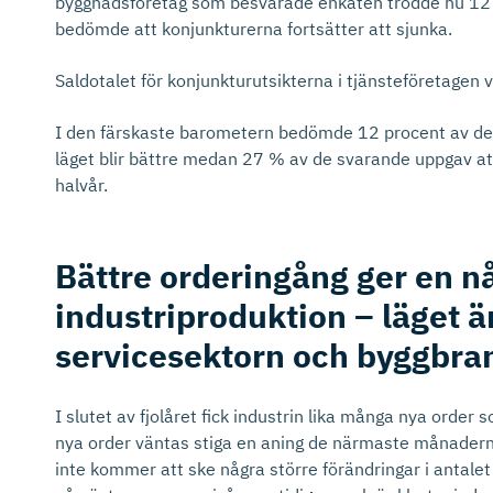
byggnadsföretag som besvarade enkäten trodde nu 12
bedömde att konjunkturerna fortsätter att sjunka.
Saldotalet för konjunkturutsikterna i tjänsteföretagen va
I den färskaste barometern bedömde 12 procent av de
läget blir bättre medan 27 % av de svarande uppgav att
halvår.
Bättre orderingång ger en nå
industrip­ro­duktion – läget ä
servicesektorn och byggbr
I slutet av fjolåret fick industrin lika många nya order
nya order väntas stiga en aning de närmaste månadern
inte kommer att ske några större förändringar i antalet 