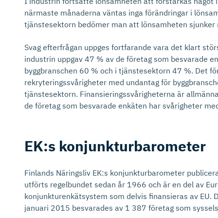
I industrin fortsatte lönsamheten att förstärkas något i
närmaste månaderna väntas inga förändringar i lönsam
tjänstesektorn bedömer man att lönsamheten sjunker
Svag efterfrågan uppges fortfarande vara det klart stör
industrin uppgav 47 % av de företag som besvarade enkä
byggbranschen 60 % och i tjänstesektorn 47 %. Det fö
rekryteringssvårigheter med undantag för byggbransche
tjänstesektorn. Finansieringssvårigheterna är allmänna
de företag som besvarade enkäten har svårigheter med
EK:s konjunktur­ba­rometer
Finlands Näringsliv EK:s konjunkturbarometer publicer
utförts regelbundet sedan år 1966 och är en del av E
konjunkturenkätsystem som delvis finansieras av EU.
januari 2015 besvarades av 1 387 företag som sysselsa