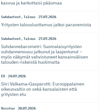
kasvua ja karkottaisi pääomaa
Suhdanteet
,
Talous
27.07.2026
Yritysten talousluottamus jatkoi paranemista
Suhdanteet
,
Talous
27.07.2026
Suhdanneba­ro­metri: Suomalaisy­ri­tysten
suhdannenousu jatkunut ja laajentunut –
myös näkymät vahvistuneet kansainvälisen
talouden riskeistä huolimatta
EU
24.07.2026
Siiri Valkama-Gas­pa­rotti: Eurooppalainen
oikeusvaltio on sekä kansalaisten että
yritysten etu
Verotus
20.07.2026