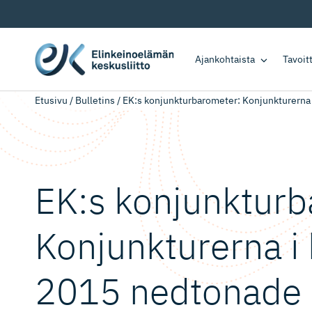
Ajankohtaista
Tavoi
Etusivu
/
Bulletins
/
EK:s konjunkturbarometer: Konjunkturerna 
EK:s konjunktur­ba
Konjunkturerna i 
2015 nedtonade