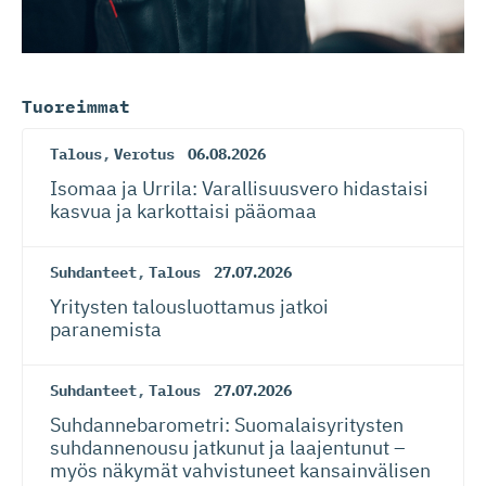
Tuoreimmat
Talous
,
Verotus
06.08.2026
Isomaa ja Urrila: Varallisuusvero hidastaisi
kasvua ja karkottaisi pääomaa
Suhdanteet
,
Talous
27.07.2026
Yritysten talousluottamus jatkoi
paranemista
Suhdanteet
,
Talous
27.07.2026
Suhdanneba­ro­metri: Suomalaisy­ri­tysten
suhdannenousu jatkunut ja laajentunut –
myös näkymät vahvistuneet kansainvälisen