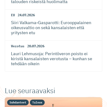
talouden riskeistä huolimatta
EU
24.07.2026
Siiri Valkama-Gas­pa­rotti: Eurooppalainen
oikeusvaltio on sekä kansalaisten että
yritysten etu
Verotus
20.07.2026
Lauri Lehmusoja: Perintöveron poisto ei
kiristä kansalaisten verotusta – kunhan se
tehdään oikein
Lue seuraavaksi
Suhdanteet
Talous