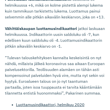
helmikuussa +6, mikä on kolme pistettä alempi lukema
kuin tammikuun tarkistettu lukema. Luottamus painui
selvemmin alle pitkän aikavälin keskiarvon, joka on +13.
Vähittäiskaupan luottamusindikaattori
jatkoi laskuaan
helmikuussa. Indikaattorin uusin saldoluku oli -7, kun
edellisen kuun saldoluku oli -4. Luottamusindikaattorin
pitkän aikavälin keskiarvo on -1.
”Tulevan talouskehityksen kannalta keskeisintä on nyt
nähdä, millaista jälkeä koronavirus saa aikaan Euroopan
palvelusektorilla. Teollisuuden alamäen on tähän asti
kompensoinut palveluiden hyvä vire, mutta nyt sekin voi
hyytyä. Euroalueen talous on jo nyt taantuman
partaalla, joten isoa tuuppausta ei tarvita kääntämään
tilannetta entistä huonommaksi”, Pakarinen summaa.
Luottamusindikaattori, helmikuu 2020