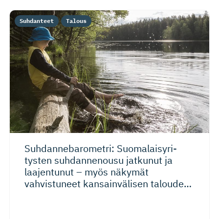
Suhdanteet
Talous
Suhdanneba­ro­metri: Suomalaisy­ri­
tysten suhdannenousu jatkunut ja
laajentunut – myös näkymät
vahvistuneet kansainvälisen talouden
riskeistä huolimatta