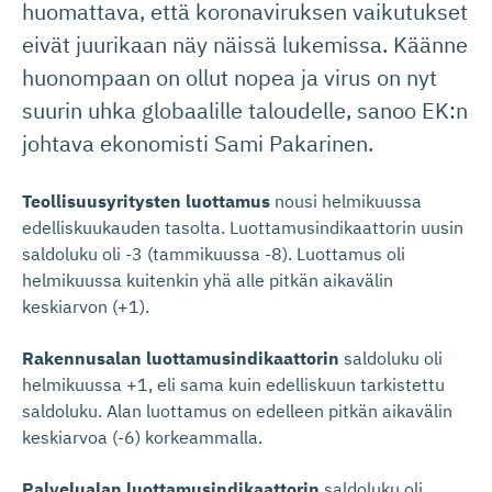
huomattava, että koronaviruksen vaikutukset
eivät juurikaan näy näissä lukemissa. Käänne
huonompaan on ollut nopea ja virus on nyt
suurin uhka globaalille taloudelle, sanoo EK:n
johtava ekonomisti Sami Pakarinen.
Teollisuusyritysten luottamus
nousi helmikuussa
edelliskuukauden tasolta. Luottamusindikaattorin uusin
saldoluku oli -3 (tammikuussa -8). Luottamus oli
helmikuussa kuitenkin yhä alle pitkän aikavälin
keskiarvon (+1).
Rakennusalan luottamusindikaattorin
saldoluku oli
helmikuussa +1, eli sama kuin edelliskuun tarkistettu
saldoluku. Alan luottamus on edelleen pitkän aikavälin
keskiarvoa (-6) korkeammalla.
Palvelualan luottamusindikaattorin
saldoluku oli