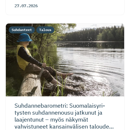
27.07.2026
Suhdanteet
Talous
Suhdanneba­ro­metri: Suomalaisy­ri­
tysten suhdannenousu jatkunut ja
laajentunut – myös näkymät
vahvistuneet kansainvälisen talouden