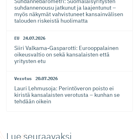
Suhdanneba­ro­metri: Suomalaisy­ri­tysten
suhdannenousu jatkunut ja laajentunut –
myös näkymät vahvistuneet kansainvälisen
talouden riskeistä huolimatta
EU
24.07.2026
Siiri Valkama-Gas­pa­rotti: Eurooppalainen
oikeusvaltio on sekä kansalaisten että
yritysten etu
Verotus
20.07.2026
Lauri Lehmusoja: Perintöveron poisto ei
kiristä kansalaisten verotusta – kunhan se
tehdään oikein
Lue seuraavaksi