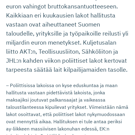
euron vahingot bruttokansantuotteeseen.
Kaikkiaan eri kuukausien lakot hallitusta
vastaan ovat aiheuttaneet Suomen
taloudelle, yrityksille ja työpaikoille reilusti yli
miljardin euron menetykset. Kuljetusalan
liitto AKT:n, Teollisuusliiton, Sähköliiton ja
JHL:n kahden viikon poliittiset lakot kertovat
tarpeesta säätää lait kilpailijamaiden tasolle.
– Poliittisissa lakoissa on kyse eduskuntaa ja maan
hallitusta vastaan pidettävistä lakoista, jonka
maksajiksi joutuvat palkansaajat ja vaikeassa
taloustilanteessa kipuilevat yritykset. Viimeistään nämä
lakot osoittavat, että poliittiset lakot nykymuodossaan
ovat mennyttä aikaa. Hallituksen ei tule antaa periksi
ay-liikkeen massiivisen lakonuhan edessä, EK:n