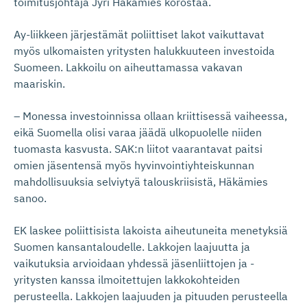
toimitusjohtaja Jyri Häkämies korostaa.
Ay-liikkeen järjestämät poliittiset lakot vaikuttavat
myös ulkomaisten yritysten halukkuuteen investoida
Suomeen. Lakkoilu on aiheuttamassa vakavan
maariskin.
– Monessa investoinnissa ollaan kriittisessä vaiheessa,
eikä Suomella olisi varaa jäädä ulkopuolelle niiden
tuomasta kasvusta. SAK:n liitot vaarantavat paitsi
omien jäsentensä myös hyvinvointiyhteiskunnan
mahdollisuuksia selviytyä talouskriisistä, Häkämies
sanoo.
EK laskee poliittisista lakoista aiheutuneita menetyksiä
Suomen kansantaloudelle. Lakkojen laajuutta ja
vaikutuksia arvioidaan yhdessä jäsenliittojen ja -
yritysten kanssa ilmoitettujen lakkokohteiden
perusteella. Lakkojen laajuuden ja pituuden perusteella