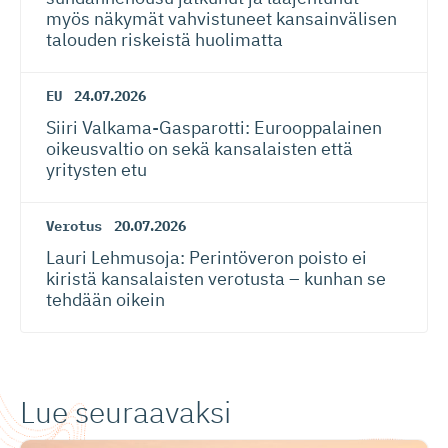
myös näkymät vahvistuneet kansainvälisen
talouden riskeistä huolimatta
EU
24.07.2026
Siiri Valkama-Gas­pa­rotti: Eurooppalainen
oikeusvaltio on sekä kansalaisten että
yritysten etu
Verotus
20.07.2026
Lauri Lehmusoja: Perintöveron poisto ei
kiristä kansalaisten verotusta – kunhan se
tehdään oikein
Lue seuraavaksi