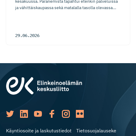
kesäkuussa. Paranemista tapahtui etenkin palveluissa
ja vähittäiskaupassa sekä matalalla tasolla olevassa...
29.06.2026
Käyntiosoite ja laskutustiedot
Tietosuojalauseke