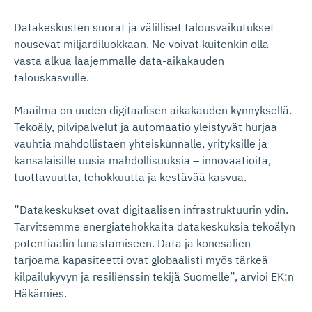
Datakeskusten suorat ja välilliset talousvaikutukset
nousevat miljardiluokkaan. Ne voivat kuitenkin olla
vasta alkua laajemmalle data-aikakauden
talouskasvulle.
Maailma on uuden digitaalisen aikakauden kynnyksellä.
Tekoäly, pilvipalvelut ja automaatio yleistyvät hurjaa
vauhtia mahdollistaen yhteiskunnalle, yrityksille ja
kansalaisille uusia mahdollisuuksia – innovaatioita,
tuottavuutta, tehokkuutta ja kestävää kasvua.
”Datakeskukset ovat digitaalisen infrastruktuurin ydin.
Tarvitsemme energiatehokkaita datakeskuksia tekoälyn
potentiaalin lunastamiseen. Data ja konesalien
tarjoama kapasiteetti ovat globaalisti myös tärkeä
kilpailukyvyn ja resilienssin tekijä Suomelle”, arvioi EK:n
Häkämies.