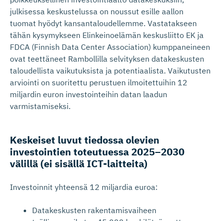
julkisessa keskustelussa on noussut esille aallon
tuomat hyödyt kansantaloudellemme. Vastatakseen
tähän kysymykseen Elinkeinoelämän keskusliitto EK ja
FDCA (Finnish Data Center Association) kumppaneineen
ovat teettäneet Rambollilla selvityksen datakeskusten
taloudellista vaikutuksista ja potentiaalista. Vaikutusten
arviointi on suoritettu perustuen ilmoitettuihin 12
miljardin euron investointeihin datan laadun
varmistamiseksi.
Keskeiset luvut tiedossa olevien
investointien toteutuessa 2025–2030
välillä (ei sisällä ICT-laitteita)
Investoinnit yhteensä 12 miljardia euroa:
Datakeskusten rakentamisvaiheen