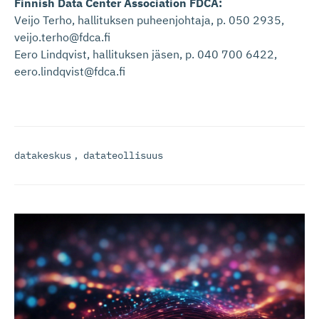
Finnish Data Center Association FDCA:
Veijo Terho, hallituksen puheenjohtaja, p. 050 2935,
veijo.terho@fdca.fi
Eero Lindqvist, hallituksen jäsen, p. 040 700 6422,
eero.lindqvist@fdca.fi
datakeskus
,
datateollisuus