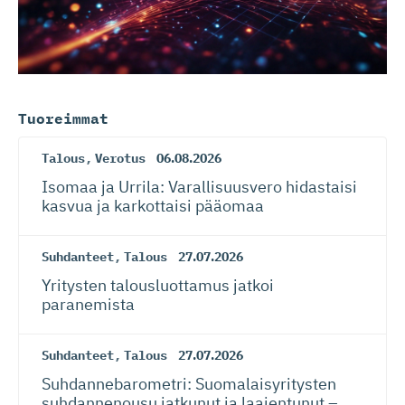
Tuoreimmat
Talous
,
Verotus
06.08.2026
Isomaa ja Urrila: Varallisuusvero hidastaisi
kasvua ja karkottaisi pääomaa
Suhdanteet
,
Talous
27.07.2026
Yritysten talousluottamus jatkoi
paranemista
Suhdanteet
,
Talous
27.07.2026
Suhdanneba­ro­metri: Suomalaisy­ri­tysten
suhdannenousu jatkunut ja laajentunut –