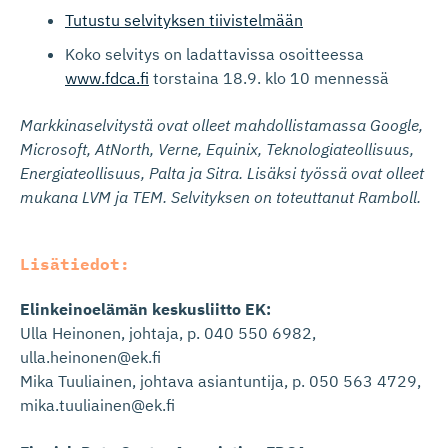
Tutustu selvityksen tiivistelmään
Koko selvitys on ladattavissa osoitteessa
www.fdca.fi
torstaina 18.9. klo 10 mennessä
Markkinaselvitystä ovat olleet mahdollistamassa Google,
Microsoft, AtNorth, Verne, Equinix, Teknologiateollisuus,
Energiateollisuus, Palta ja Sitra. Lisäksi työssä ovat olleet
mukana LVM ja TEM. Selvityksen on toteuttanut Ramboll.
Lisätiedot:
Elinkeinoelämän keskusliitto EK:
Ulla Heinonen, johtaja, p. 040 550 6982,
ulla.heinonen@ek.fi
Mika Tuuliainen, johtava asiantuntija, p. 050 563 4729,
mika.tuuliainen@ek.fi