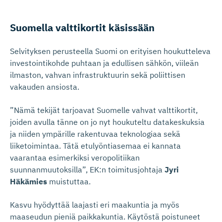
Suomella valttikortit käsissään
Selvityksen perusteella Suomi on erityisen houkutteleva
investointikohde puhtaan ja edullisen sähkön, viileän
ilmaston, vahvan infrastruktuurin sekä poliittisen
vakauden ansiosta.
”Nämä tekijät tarjoavat Suomelle vahvat valttikortit,
joiden avulla tänne on jo nyt houkuteltu datakeskuksia
ja niiden ympärille rakentuvaa teknologiaa sekä
liiketoimintaa. Tätä etulyöntiasemaa ei kannata
vaarantaa esimerkiksi veropolitiikan
suunnanmuutoksilla”, EK:n toimitusjohtaja
Jyri
Häkämies
muistuttaa.
Kasvu hyödyttää laajasti eri maakuntia ja myös
maaseudun pieniä paikkakuntia. Käytöstä poistuneet