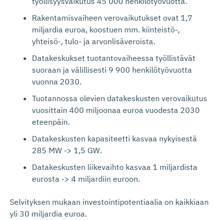
työllisyysvaikutus 45 000 henkilötyövuotta.
Rakentamisvaiheen verovaikutukset ovat 1,7
miljardia euroa, koostuen mm. kiinteistö-,
yhteisö-, tulo- ja arvonlisäveroista.
Datakeskukset tuotantovaiheessa työllistävät
suoraan ja välillisesti 9 900 henkilötyövuotta
vuonna 2030.
Tuotannossa olevien datakeskusten verovaikutus
vuosittain 400 miljoonaa euroa vuodesta 2030
eteenpäin.
Datakeskusten kapasiteetti kasvaa nykyisestä
285 MW -> 1,5 GW.
Datakeskusten liikevaihto kasvaa 1 miljardista
eurosta -> 4 miljardiin euroon.
Selvityksen mukaan investointipotentiaalia on kaikkiaan
yli 30 miljardia euroa.