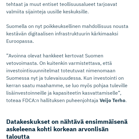
tehtaat ja muut entiset teollisuusalueet tarjoavat
valmiita sijainteja uusille keskuksille.
Suomella on nyt poikkeuksellinen mahdollisuus nousta
kestävän digitaalisen infrastruktuurin kärkimaaksi
Euroopassa.
”Avoinna olevat hankkeet kertovat Suomen
vetovoimasta. On kuitenkin varmistettava, että
investointisuunnitelmat toteutuvat nimenomaan
Suomessa nyt ja tulevaisuudessa. Kun investointi on
kerran saatu maahamme, se luo myös pohjaa tuleville
lisäinvestoinneille ja kapasiteetin kasvattamiselle”,
toteaa FDCA:n hallituksen puheenjohtaja
Veijo Terho
.
Datakeskukset on nähtävä ensimmäisenä
askeleena kohti korkean arvonlisän
taloutta