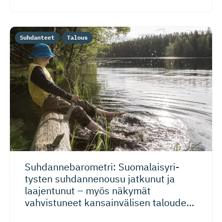
Suhdanteet
Talous
Suhdanneba­ro­metri: Suomalaisy­ri­
tysten suhdannenousu jatkunut ja
laajentunut – myös näkymät
vahvistuneet kansainvälisen talouden
riskeistä huolimatta